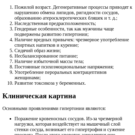
Пожилой возраст. Дегенеративные процессы приводят к
нарушению обмена липидов, ригидности сосудов,
образованию атеросклеротических бляшек и т. д.;
Наследственная предрасположенность;
Гендерные особенности, так как мужчины чаще
подвержены развитию гипертонии;
Наличие вредных привычек: чрезмерное употребление
спиртных напитков и курение;
Сидячий образ жизни;
Несбалансированное питание;
Наличие избыточной массы тела;
Постоянные психоэмоциональные напряжения;
Употребление пероральных контрацептивов
женщинами;
Развитие токсикоза у беременных.
Клиническая картина
Основными проявлениями гипертонии являются:
Поражение кровеносных сосудов. Из-за чрезмерной
нагрузки, которая воздействует на мышечный слой
стенки сосуда, возникает его гипертрофия и сужение
просвета. После этого кровоток замедляется еще