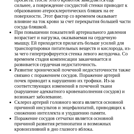
сильнее, а повреждение сосудистой стенки приводит к
образованию атеросклеротических бляшек на ее
поверхности. Этот фактор со временем оказывает
влияние на ток крови за счет перекрытия большей части
сосуда бляшкой.
При повышении показателей артериального давления
возрастает и нагрузка, оказываемая на сердечную
мышцу. Ей приходится прилагать больше усилий для
транспортировки питательных веществ и кислорода, из-
за чего гипертрофируется стенка левого желудочка. Со
временем стадия компенсации заканчивается и
развивается сердечная недостаточность.
Развитие хронической почечной недостаточности также
связано с поражением сосудов. Поражение артерий
почек приводит к нарушению их трофики. Из-за
соответствующих изменений в почечной ткани
(нарушение адекватного кровенаполнения сосудов) и
возникает заболевание.
Склероз артерий головного мозга является основной
причиной инсультов и энцефалопатий, приводящих к
снижению интеллекта и ухудшению памяти.
Поражение сосудов сетчатки является основной
причиной развития ретинопатии и возможных
кровоизлияний в дно глазного яблока.