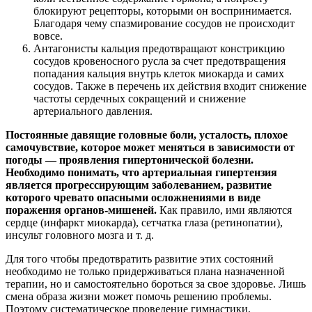
блокируют рецепторы, которыми он воспринимается.
Благодаря чему спазмирование сосудов не происходит
вовсе.
Антагонисты кальция предотвращают констрикцию
сосудов кровеносного русла за счет предотвращения
попадания кальция внутрь клеток миокарда и самих
сосудов. Также в перечень их действия входит снижение
частоты сердечных сокращений и снижение
артериального давления.
Постоянные давящие головные боли, усталость, плохое
самочувствие, которое может меняться в зависимости от
погоды — проявления гипертонической болезни.
Необходимо понимать, что артериальная гипертензия
является прогрессирующим заболеванием, развитие
которого чревато опасными осложнениями в виде
поражения органов-мишеней.
Как правило, ими являются
сердце (инфаркт миокарда), сетчатка глаза (ретинопатии),
инсульт головного мозга и т. д.
Для того чтобы предотвратить развитие этих состояний
необходимо не только придерживаться плана назначенной
терапии, но и самостоятельно бороться за свое здоровье. Лишь
смена образа жизни может помочь решению проблемы.
Поэтому систематическое проведение гимнастики,