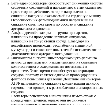
Бета-адреноблокаторы способствуют снижению частоты
сердечных сокращений и параллельно с этим оказывают
протекторное действие, которое направлено на
снижение нагрузки, оказываемой на сердечную мышцу.
Особенности их фармакодинамики направлены на
снижение силы тока крови по сосудам и снижение
артериального давления.
Альфа-адреноблокаторы — группа препаратов,
влияющих на проведение нервных импульсов,
влияющих на тонус стенки сосуда. Благодаря их
воздействию происходит расслабление мышечной
мускулатуры и снижение показателей систолического и
диастолического артериального давления.
Ингибиторы ангиотензин-превращающего фермента
являются препаратами, направленными на снижение
количественного содержания ангиотензина 2 в
организме. Этот гормон способствует констрикции
сосудов, поэтому является одним из провоцирующих
факторов повышения давления. Действие ингибиторов
АПФ направлено на снижение концентрации данного
гормона, что приводит к расслаблению спазмированных
сосудов.
Блокаторы рецепторов ангиотензина чем-то схожи с
предыдущей группой, однако они не снижают
количественное содержание гормона, а попросту