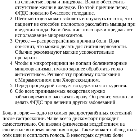
на слизистые горла и пищевода. Важно обеспечить
отсутствие желчи в желудке. По этой причине перед
ФГДС показано 8-часовое голодание.
Шейный отдел может заболеть и опухнуть от того, что
пациент не способен полностью расслабить мышцы при
введении зонда. Во избежание этого врачи предлагают
использование миорелаксантов.
Стресс — распространённая причина боли. Врач
объяснит, что можно делать для снятия нервозности.
Обычно рекомендуют мягкие успокоительные
препараты.
Чтобы в микротрещинки не попали болезнетворные
микроорганизмы, нужно заранее обработать горло
антисептиком. Решают эту проблему полоскания
с Мирамистином или Хлоргексидином.
Перед процедурой следует воздержаться от курения.
Обо всех принимаемых лекарствах нужно
заблаговременно рассказать врачу. Он решит, можно ли
делать ФГДС при лечении других заболеваний.
Боль в горле — одно из самых распространённых состояний
после гастроскопии. Чаще всего дискомфорт проходит
самостоятельно. Он вызван физическим воздействием на
слизистые во время введения зонда. Также может наблюдаться
отёк шеи и осиплость голоса. В некоторых случаях боли