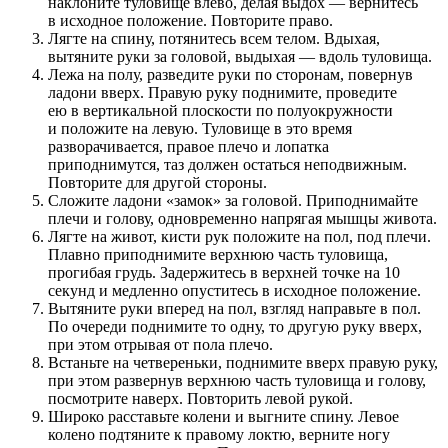
наклоните туловище влево, делая выдох — вернитесь
в исходное положение. Повторите право.
Лягте на спину, потянитесь всем телом. Вдыхая,
вытяните руки за головой, выдыхая — вдоль туловища.
Лежа на полу, разведите руки по сторонам, повернув
ладони вверх. Правую руку поднимите, проведите
ею в вертикальной плоскости по полуокружности
и положите на левую. Туловище в это время
разворачивается, правое плечо и лопатка
приподнимутся, таз должен остаться неподвижным.
Повторите для другой стороны.
Сложите ладони «замок» за головой. Приподнимайте
плечи и голову, одновременно напрягая мышцы живота.
Лягте на живот, кисти рук положите на пол, под плечи.
Плавно приподнимите верхнюю часть туловища,
прогибая грудь. Задержитесь в верхней точке на 10
секунд и медленно опуститесь в исходное положение.
Вытяните руки вперед на пол, взгляд направьте в пол.
По очереди поднимите то одну, то другую руку вверх,
при этом отрывая от пола плечо.
Встаньте на четвереньки, поднимите вверх правую руку,
при этом развернув верхнюю часть туловища и голову,
посмотрите наверх. Повторить левой рукой.
Широко расставьте колени и выгните спину. Левое
колено подтяните к правому локтю, верните ногу