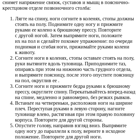
снимет напряжение связок, суставов и мышц в пояснично-
крестцовом отделе позвоночного столба:
Лягте на спину, ноги согните в коленях, стопы должны
стоять на полу. Поднимите одну ногу и прижмите
руками ее колено к брюшному прессу. Повторите
с другой ногой. Затем выпрямите ноги, положите
их на пол и сделайте похожее упражнение: по очереди
поднимая и сгибая ноги, прижимайте руками колени
к животу.
Согните ноги в коленях, стопы оставьте стоять на полу,
руки вытяните вдоль туловища. Приподнимите таз,
опираясь при этом на нижнюю часть грудного отдела,
и выпрямите поясницу, после этого опустите поясницу
на пол, округлив ее .
Согните ноги и прижмите бедра руками к брюшному
прессу, округлите спину. Перекатывайтесь вперед-назад
на спине, медленно и равномерно, без резких рывков.
Встаньте на четвереньки, расположив ноги на ширине
плеч. Переступая руками в левую сторону, нагните
туловище влево, растягивая при этом правую половину
корпуса. Повторите для другой стороны.
Опустите голову, направив взгляд вниз. Выпрямите
одну ногу до параллели к полу, верните в исходное
положение. Повторите для другой ноги.