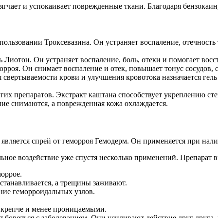
ягчает и успокаивает поврежденные ткани. Благодаря бензокаину
пользовании Троксевазина. Он устраняет воспаление, отечность
Лиотон. Он устраняет воспаление, боль, отеки и помогает восс
орроя. Он снимает воспаление и отек, повышает тонус сосудов,
 свертываемости крови и улучшения кровотока назначается гел
угих препаратов. Экстракт каштана способствует укреплению сте
ние снимаются, а поврежденная кожа охлаждается.
 является спрей от геморроя Гемодерм. Он применяется при на
ьное воздействие уже спустя несколько применений. Препарат 
оррое.
станавливается, а трещины заживают.
ние геморроидальных узлов.
я крепче и менее проницаемыми.
т бороться с заболеванием. Они усиливают действие друг друга