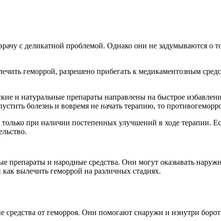
 врачу с деликатной проблемой. Однако они не задумываются о т
 лечить геморрой, разрешено прибегать к медикаментозным средс
ские и натуральные препараты направлены на быстрое избавлени
устить болезнь и вовремя не начать терапию, то противогеморро
 только при наличии постепенных улучшений в ходе терапии. Ес
ельство.
е препараты и народные средства. Они могут оказывать наружн
 как вылечить геморрой на различных стадиях.
е средства от геморроя. Они помогают снаружи и изнутри борот