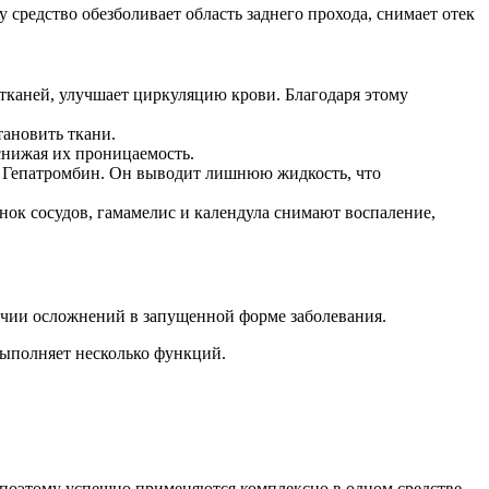
 средство обезболивает область заднего прохода, снимает отек
 тканей, улучшает циркуляцию крови. Благодаря этому
тановить ткани.
 снижая их проницаемость.
ь Гепатромбин. Он выводит лишнюю жидкость, что
нок сосудов, гамамелис и календула снимают воспаление,
личии осложнений в запущенной форме заболевания.
выполняет несколько функций.
, поэтому успешно применяются комплексно в одном средстве.