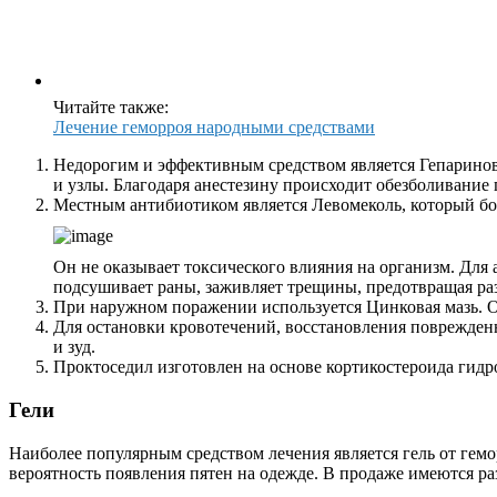
Читайте также:
Лечение геморроя народными средствами
Недорогим и эффективным средством является Гепаринова
и узлы. Благодаря анестезину происходит обезболивание
Местным антибиотиком является Левомеколь, который б
Он не оказывает токсического влияния на организм. Дл
подсушивает раны, заживляет трещины, предотвращая ра
При наружном поражении используется Цинковая мазь. О
Для остановки кровотечений, восстановления поврежден
и зуд.
Проктоседил изготовлен на основе кортикостероида гидро
Гели
Наиболее популярным средством лечения является гель от гемо
вероятность появления пятен на одежде. В продаже имеются раз