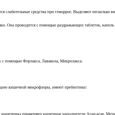
я слабительные средства при геморрое. Выделяют несколько ви
ки. Она проводится с помощью раздражающих таблеток, капель и
к с помощью Форлакса, Лавакола, Микролакса.
зацию кишечной микрофлоры, имеют пребиотики:
ок кишечника применяют кишечные наполнители Агар-агар, Мет