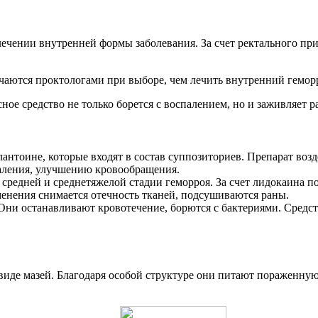
ечении внутренней формы заболевания. За счет ректального пр
ачаются проктологами при выборе, чем лечить внутренний гемор
асное средство не только борется с воспалением, но и заживляе
антоине, которые входят в состав суппозиториев. Препарат воз
аления, улучшению кровообращения.
 средней и среднетяжелой стадии геморроя. За счет лидокаина 
менения снимается отечность тканей, подсушиваются раны.
Они останавливают кровотечение, борются с бактериями. Средст
 виде мазей. Благодаря особой структуре они питают пораженну