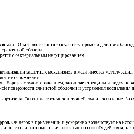
я мазь. Она является антикоагулянтом прямого действия благод
 пораженной области.
орется с бактериальным инфицированием.
я активизации защитных механизмов в мази имеется метилурацил
звитие осложнений.
на борется с зудом и жжением, заживляет трещины и подсушив
ной поверхности слизистой оболочки и устранения воспаления 
кортизона. Он снимает отечность тканей, зуд и воспаление. За 
рроя. Он легок в применении и ускоренно воздействует на исто
личные гели, которые отличаются как по способу действия, так 