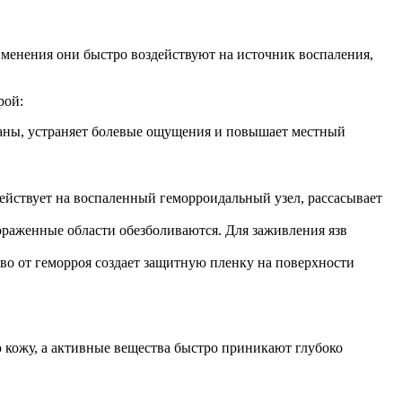
именения они быстро воздействуют на источник воспаления,
рой:
т раны, устраняет болевые ощущения и повышает местный
действует на воспаленный геморроидальный узел, рассасывает
пораженные области обезболиваются. Для заживления язв
во от геморроя создает защитную пленку на поверхности
ю кожу, а активные вещества быстро приникают глубоко