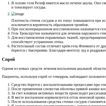
В основе геля Релиф имеется масло печени акулы. Оно см
и тонизирует сосуды.
Плотность стенок сосудов и их тонус повышаются при ис
исключается вероятность образования тромбов.
При послеоперационном восстановлении назначается гель 
Гель Троксерутин назначается для лечения наружного гем
Для восстановления пораженных тканей, предотвращения
способствует устранению отека.
Растительный состав отличает крем-гель Флеминга от др
борются с бактериями. Благодаря ментолу зуд и раздраже
Спрей
Одним из новых средств лечения воспаления анальной области
Пациенты, используя спрей от геморроя, наблюдают положител
Средство борется с воспалительными процессами при гем
После применения слизистая оболочка прямой кишки вос
За счет влияния активных веществ происходит рассасыва
В месте воспаления нормализуется отток венозной крови.
После использования средства стенки сосудов становятс
В состав препарата входят компоненты, которые помогаю