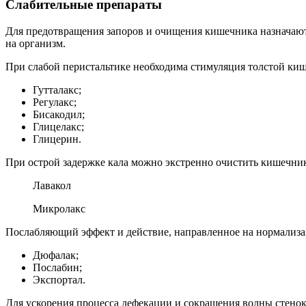
Слабительные препараты
Для предотвращения запоров и очищения кишечника назначаютс
на организм.
При слабой перистальтике необходима стимуляция толстой киш
Гутталакс;
Регулакс;
Бисакодил;
Глицелакс;
Глицерин.
При острой задержке кала можно экстренно очистить кишечни
Лавакол
Микролакс
Послабляющий эффект и действие, направленное на нормали
Дюфалак;
Послабин;
Экспортал.
Для ускорения процесса дефекации и сокращения волны стен