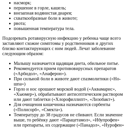
насморк;
першение в горле, кашель;
внезапная водянистая диарея;
схваткообразные боли в животе;
рвота;
повышенная температура тела.
Подозревать ротавирусную инфекцию у ребенка чаще всего
заставляют схожие симптомы у родственников и других
близко контактирующих с ним людей. Лечат заболевание
следующим образом:
Малышу назначается щадящая диета, обильное питье.
Рекомендуется прием противовирусных препаратов
(«Арбидол», «Анаферон»).
При сильной боли в животе дают спазмолитики («Но-
шпа»)
Горло и нос орошают морской водой («Аквамарис»,
«Хьюмер»), обрабатывают антисептическим раствором
или дают таблетки («Хлорофиллипт», «Лизобакт»).
Для очищения кишечника назначаются сорбенты
(«Полисорб», «Смекта»).
Температуру до 38 градусов не сбивают. Если значение
выше, то ребёнку дают «Парацетамол», «Ибупрофен»
или препараты, их содержащие («Панадол», «Нурофен»