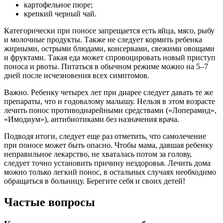
картофельное пюре;
крепкий черный чай.
Категорически при поносе запрещается есть яйца, мясо, рыбу
и молочные продукты. Также не следует кормить ребенка
жирными, острыми блюдами, консервами, свежими овощами
и фруктами. Такая еда может спровоцировать новый приступ
поноса и рвоты. Питаться в обычном режиме можно на 5–7
дней после исчезновения всех симптомов.
Важно. Ребенку четырех лет при диарее следует давать те же
препараты, что и годовалому малышу. Нельзя в этом возрасте
лечить понос противодиарейными средствами («Лоперамид»,
«Имодиум»), антибиотиками без назначения врача.
Подводя итоги, следует еще раз отметить, что самолечение
при поносе может быть опасно. Чтобы мама, давшая ребенку
неправильное лекарство, не хваталась потом за голову,
следует точно установить причину нездоровья. Лечить дома
можно только легкий понос, в остальных случаях необходимо
обращаться в больницу. Берегите себя и своих детей!
Частые вопросы