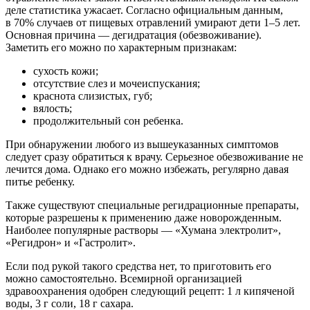
деле статистика ужасает. Согласно официальным данным,
в 70% случаев от пищевых отравлений умирают дети 1–5 лет.
Основная причина — дегидратация (обезвоживание).
Заметить его можно по характерным признакам:
сухость кожи;
отсутствие слез и мочеиспускания;
краснота слизистых, губ;
вялость;
продолжительный сон ребенка.
При обнаружении любого из вышеуказанных симптомов
следует сразу обратиться к врачу. Серьезное обезвоживание не
лечится дома. Однако его можно избежать, регулярно давая
питье ребенку.
Также существуют специальные регидрационные препараты,
которые разрешены к применению даже новорожденным.
Наиболее популярные растворы — «Хумана электролит»,
«Регидрон» и «Гастролит».
Если под рукой такого средства нет, то приготовить его
можно самостоятельно. Всемирной организацией
здравоохранения одобрен следующий рецепт: 1 л кипяченой
воды, 3 г соли, 18 г сахара.