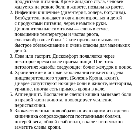
продуктами питания. Кроме жидкого стула, человек
жалуется на резкие боли в животе, позывы ко рвоте.
Инфекции кишечные (дизентерия, холера, ботулизм).
Возбудитель попадает в организм взрослых и детей
с продуктами питания, через немытые руки.
Дополнительные симптомы — слизь в стуле,
повышение температуры и частая рвота,
схваткообразные боли. Такие признаки вызывают
быстрое обезвоживание и очень опасны для маленьких
детей.
Язва или гастрит. Дискомфорт появляется через
некоторое время после приема пищи. При этих
патологиях жалобы следующие: болит желудок и понос.
Хронические и острые заболевания нижнего отдела
пищеварительного тракта (Болезнь Крона, колит).
Диарее сопутствуют ноющие боли в животе, метеоризм,
урчание, иногда есть примесь крови в кале.
Аппендицит. Воспаление слепой кишки вызывает боли
в правой части живота, провоцирует усиление
перистальтики.
Злокачественные новообразования в одном из отделов
кишечника сопровождаются постоянными болями,
потерей веса, общей слабостью, в кале часто можно
заметить следы крови.