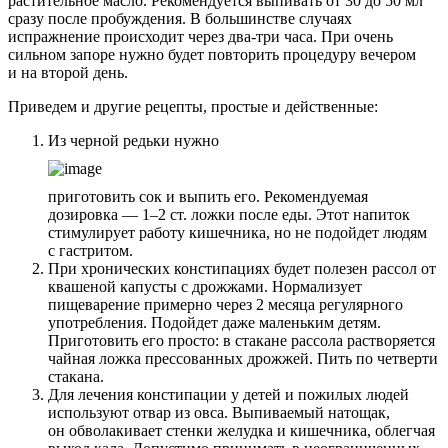
растительное масло. Рекомендуется выпивать от 30 до 50 мл
сразу после пробуждения. В большинстве случаях
испражнение происходит через два-три часа. При очень
сильном запоре нужно будет повторить процедуру вечером
и на второй день.
Приведем и другие рецепты, простые и действенные:
Из черной редьки нужно
приготовить сок и выпить его. Рекомендуемая
дозировка — 1–2 ст. ложки после еды. Этот напиток
стимулирует работу кишечника, но не подойдет людям
с гастритом.
При хронических констипациях будет полезен рассол от
квашеной капусты с дрожжами. Нормализует
пищеварение примерно через 2 месяца регулярного
употребления. Подойдет даже маленьким детям.
Приготовить его просто: в стакане рассола растворяется
чайная ложка прессованных дрожжей. Пить по четверти
стакана.
Для лечения констипации у детей и пожилых людей
используют отвар из овса. Выпиваемый натощак,
он обволакивает стенки желудка и кишечника, облегчая