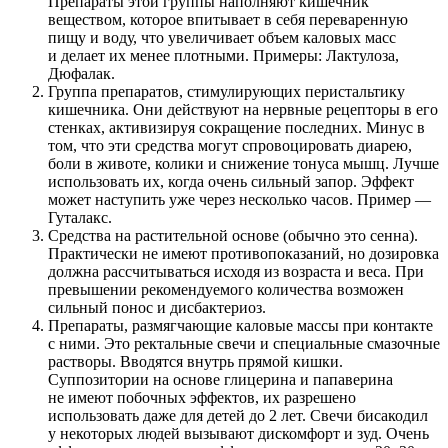
Препараты этой группы наполняют кишечник
веществом, которое впитывает в себя переваренную
пищу и воду, что увеличивает объем каловых масс
и делает их менее плотными. Примеры: Лактулоза,
Дюфалак.
Группа препаратов, стимулирующих перистальтику
кишечника. Они действуют на нервные рецепторы в его
стенках, активизируя сокращение последних. Минус в
том, что эти средства могут спровоцировать диарею,
боли в животе, колики и снижение тонуса мышц. Лучше
использовать их, когда очень сильный запор. Эффект
может наступить уже через несколько часов. Пример —
Гуталакс.
Средства на растительной основе (обычно это сенна).
Практически не имеют противопоказаний, но дозировка
должна рассчитываться исходя из возраста и веса. При
превышении рекомендуемого количества возможен
сильный понос и дисбактериоз.
Препараты, размягчающие каловые массы при контакте
с ними. Это ректальные свечи и специальные смазочные
растворы. Вводятся внутрь прямой кишки.
Суппозитории на основе глицерина и папаверина
не имеют побочных эффектов, их разрешено
использовать даже для детей до 2 лет. Свечи бисакодил
у некоторых людей вызывают дискомфорт и зуд. Очень