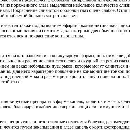
 из пораженного глаза выделяется небольшое количество слизис
йным. Покраснение слизистой оболочки глаз очень слабое.
Отлич
кой проблемой больно смотреть на свет.
, известен также под названием «фарингоконъюнктивальная лихо
ного конъюнктивита симптомы
, характерные для обычного прот
ется отек век и покраснение конъюнктивы.
лится на катаральную и фолликулярную формы, но к ним еще доб
ельное покраснение слизистого слоя и скудный секрет из глаза
нием на веках небольших пузырьков, которые могут сливаться 
евания. Для него характерно появление на конъюнктиве тонкой 
х под пленкой можно рассмотреть кровоточащую поверхность. Та
стой глаза.
ивовирусные препараты в форме капель, таблеток и мазей. Оч
еловека благодаря ослаблению сдерживающих сил иммунитета. 
нять неприятные и неэстетичные симптомы болезни, рекомендуе
ки
лечится
путем закапывания в глаза капель с кортикостероидны