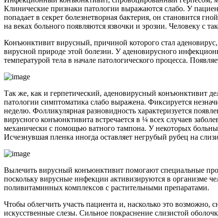
Клинические признаки патологии выражаются слабо. У пациента
попадает в секрет болезнетворная
бактерия
, он становится гно
на веках больного появляются язвочки и эрозии. Человеку с та
Конъюнктивит вирусный
, причиной которого стал аденовирус
вирусной природе этой болезни. У аденовирусного
инфекцион
температурой тела в начале патологического процесса. Появля
Так же, как и герпетический,
аденовирусный конъюнктивит
де
патологии симптоматика слабо выражена. Фиксируется незначит
неделю. Фолликулярная разновидность характеризуется появле
вирусного конъюнктивита
встречается в ¼ всех случаев забол
механически с помощью ватного тампона. У некоторых больны
Исчезнувшая пленка иногда оставляет негрубый рубец на слизи
Вылечить
вирусный конъюнктивит
помогают специальные прот
поскольку вирусные инфекции активизируются в организме ч
поливитаминных комплексов с растительными препаратами.
Чтобы облегчить участь пациента и,
насколько
это возможно, с
искусственные слезы. Сильное покраснение слизистой оболоч