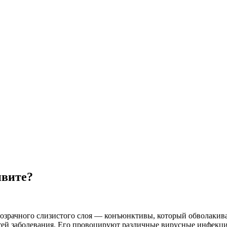
ивите?
зрачного слизистого слоя — конъюнктивы, который обволакива
тей заболевания. Его провоцируют различные вирусные инфекц