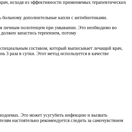
рач, исходя из эффективности применяемых терапевтических
ь больному дополнительные капли с антибиотиками.
ься личным полотенцем при умывании. Это необходимо во
й должен запастись терпением, потому
 специальным составом, который выписывает
лечащий
врач,
ень
3 раза в сутки. Этот метод используется в качестве
водоемах. Это может усугубить инфекцию и вызвать
телям настоятельно рекомендуется следить за самочувствием