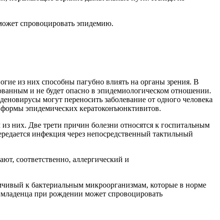
 может спровоцировать эпидемию.
огие
из них способны пагубно влиять на органы зрения. В
рованным и не будет опасно в эпидемиологическом отношении.
 аденовирусы могут переносить заболевание от одного человека
е формы эпидемических кератоконъюнктивитов.
м из них. Две трети причин болезни относятся к госпитальным
ередается
инфекция через непосредственный тактильный
ют, соответственно, аллергический и
имчивый к бактериальным микроорганизмам, которые в норме
а младенца при рождении может спровоцировать