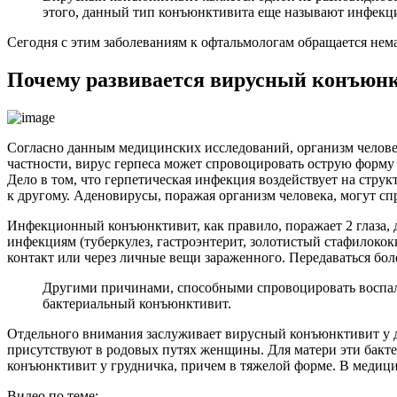
этого, данный тип конъюнктивита еще называют инфек
Сегодня с этим заболеваниям к офтальмологам обращается нем
Почему развивается
вирусный конъюн
Согласно данным медицинских исследований, организм челов
частности, вирус герпеса может спровоцировать острую форму
Дело в том, что герпетическая инфекция воздействует на стру
к другому. Аденовирусы, поражая организм человека, могут 
Инфекционный конъюнктивит
, как правило, поражает 2 глаз
инфекциям (туберкулез, гастроэнтерит, золотистый стафилококк 
контакт или через личные вещи зараженного.
Передаваться
бол
Другими причинами, способными спровоцировать воспал
бактериальный конъюнктивит
.
Отдельного внимания заслуживает
вирусный конъюнктивит у 
присутствуют в родовых путях женщины. Для матери эти
бакт
конъюнктивит у грудничка
, причем в тяжелой форме. В медиц
Видео по теме: