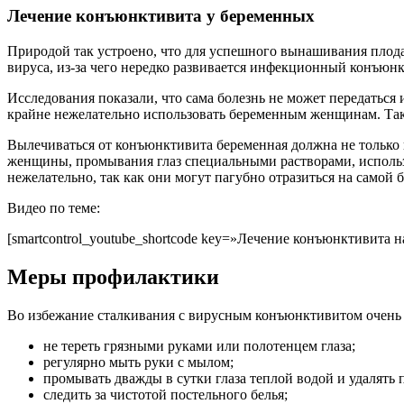
Лечение конъюнктивита у беременных
Природой так устроено, что для успешного вынашивания пло
вируса, из-за чего нередко развивается
инфекционный конъюнк
Исследования показали, что сама болезнь не может передаться
крайне нежелательно использовать беременным женщинам. Та
Вылечиваться
от конъюнктивита беременная должна не только
женщины, промывания глаз специальными растворами, исполь
нежелательно, так как они могут пагубно отразиться на самой 
Видео по теме:
[smartcontrol_youtube_shortcode key=»Лечение конъюнктивита н
Меры профилактики
Во избежание сталкивания с вирусным конъюнктивитом очень 
не тереть грязными руками или полотенцем глаза;
регулярно мыть руки с мылом;
промывать дважды в сутки глаза теплой водой и удалять
следить за чистотой постельного белья;