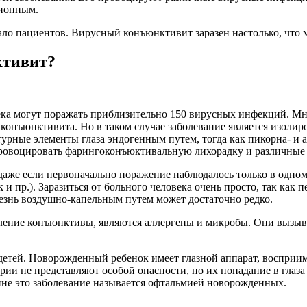
ционным.
ало пациентов.
Вирусный конъюнктивит заразен
настолько, что
ктивит
?
ека могут поражать приблизительно 150 вирусных инфекций.
Мн
 конъюнктивита. Но в таком случае заболевание является изоли
ктурные элементы глаза эндогенным путем, тогда как пикорна- и
спровоцировать фарингоконъюктивальную лихорадку и различны
а, даже если первоначально поражение наблюдалось только в одно
и пр.). Заразиться от больного человека очень просто, так
как п
езнь воздушно-капельным путем может достаточно редко.
ение конъюнктивы, являются аллергены и микробы. Они вызыва
детей
.
Новорожденный
ребенок имеет глазной аппарат, воспри
ерии
не представляют особой опасности, но их попадание в глаз
ине это заболевание называется офтальмией
новорожденных
.