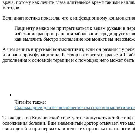
врача, потому
как лечить
глаза
длительное
время такими капля
методов.
Если диагностика показала, что к инфекционному конъюнктив
Пациенту важно не притрагиваться к векам руками в пер
избежание распространения заболевания среди других ч
как вылечить быстро
воспаление конъюнктивы невозмож
А чем
лечить
вирусный конъюнктивит
, если он развился
у ребе
или раствором фурацилина. Раствор готовится из расчета 1 та
дополнения к основной
терапии
и с помощью него может быть
Читайте также:
Сколько дней длится воспаление глаз при конъюнктивите
Также доктор
Комаровский
советует не допускать детей с ин
осложнения болезни. Еще знаменитый доктор отмечает, что мал
своих детей и при первых клинических признаках патологии о