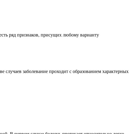
есть ряд признаков, присущих любому варианту
е случаев заболевание
проходит
с образованием характерных
ой. В первом случае болезнь протекает относительно легко.