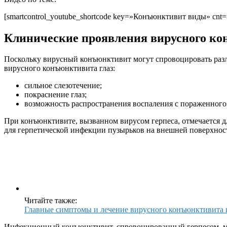
[smartcontrol_youtube_shortcode key=»Конъюнктивит виды» cnt=»
Клинические проявления
вирусного к
Поскольку
вирусный конъюнктивит
могут спровоцировать раз
вирусного конъюнктивита глаз
:
сильное слезотечение;
покраснение глаз;
возможность распространения воспаления с пораженного 
При конъюнктивите, вызванном вирусом герпеса, отмечается
д
для герпетической инфекции пузырьков на внешней поверхност
Читайте также:
Главные симптомы и лечение вирусного конъюнктивита 
Инфекционный конъюнктивит
, спровоцированный герпесом, м