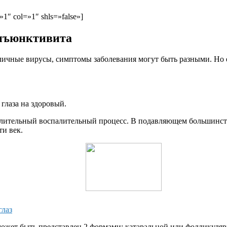
1″ col=»1″ shls=»false»]
онъюнктивита
личные вирусы, симптомы заболевания могут быть разными. Но 
глаза на здоровый.
лительный
воспалительный процесс. В подавляющем большинств
и век.
глаз
ожет быть представлен 2 формами: катаральной или фолликулярн