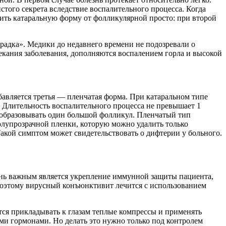
того секрета вследствие воспалительного процесса. Когда
ить
катаральную форму от фолликулярной просто: при второй
радка». Медики до недавнего времени не подозревали о
екания заболевания, дополняются воспалением горла и высокой
авляется третья — пленчатая форма. При катаральном типе
.
Длительность
воспалительного процесса не превышает 1
и образовывать один большой фолликул. Пленчатый тип
полупрозрачной пленки, которую можно удалить только
кой симптом может свидетельствовать о дифтерии у больного.
ень важным является укрепление иммунной защиты пациента,
Поэтому
вирусный конъюнктивит
лечится
с использованием
тся прикладывать к глазам теплые компрессы и применять
ми гормонами. Но делать это нужно только под контролем