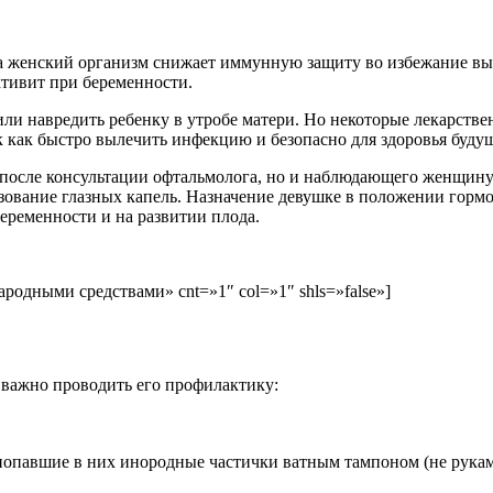
да женский организм снижает иммунную защиту во избежание в
тивит
при беременности.
 или навредить ребенку в утробе матери. Но некоторые лекарств
к
как быстро вылечить
инфекцию и безопасно для здоровья буду
 после консультации офтальмолога, но и наблюдающего женщину
зование глазных капель. Назначение девушке в положении гор
беременности и на развитии плода.
ародными средствами» cnt=»1″ col=»1″ shls=»false»]
важно проводить его профилактику:
 попавшие в них инородные частички ватным тампоном (не рукам