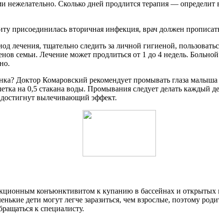
ми нежелательно.
Сколько дней
продлится
терапия
— определит в
иту присоединилась вторичная инфекция, врач должен прописат
иод лечения, тщательно следить за личной гигиеной, пользоват
ленов семьи. Лечение может
продлиться
от 1 до 4 недель. Больно
но.
нка
? Доктор
Комаровский
рекомендует промывать глаза малыша
блетка на 0,5 стакана воды. Промывания следует делать каждый
д
 достигнут
вылечивающий
эффект.
фекционным конъюнктивитом к купанию в бассейнах и открытых 
енькие дети могут легче заразиться, чем взрослые, поэтому роди
бращаться к специалисту.