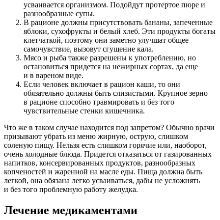
усваивается организмом. Подойдут протертое пюре и
разнообразные супы.
В рационе должны присутствовать бананы, запеченные
яблоки, сухофрукты и белый хлеб. Эти продукты богаты
клетчаткой, поэтому они заметно улучшат общее
самочувствие, вызовут сгущение кала.
Мясо и рыба также разрешены к употреблению, но
остановиться придется на нежирных сортах, да еще
и в вареном виде.
Если человек включает в рацион каши, то они
обязательно должны быть слизистыми. Крупное зерно
в рационе способно травмировать и без того
чувствительные стенки кишечника.
Что же в таком случае находится под запретом? Обычно врачи
призывают убрать из меню жирную, острую, слишком
соленую пищу. Нельзя есть слишком горячие или, наоборот,
очень холодные блюда. Придется отказаться от газированных
напитков, консервированных продуктов, разнообразных
копченостей и жаренной на масле еды. Пища должна быть
легкой, она обязана легко усваиваться, дабы не усложнять
и без того проблемную работу желудка.
Лечение медикаментами