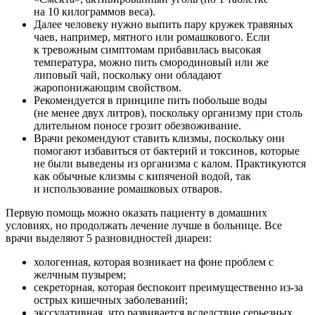
на 10 килограммов веса).
Далее человеку нужно выпить пару кружек травяных
чаев, например, мятного или ромашкового. Если
к тревожным симптомам прибавилась высокая
температура, можно пить смородиновый или же
липовый чай, поскольку они обладают
жаропонижающим свойством.
Рекомендуется в принципе пить побольше воды
(не менее двух литров), поскольку организму при столь
длительном поносе грозит обезвоживание.
Врачи рекомендуют ставить клизмы, поскольку они
помогают избавиться от бактерий и токсинов, которые
не были выведены из организма с калом. Практикуются
как обычные клизмы с кипяченой водой, так
и использование ромашковых отваров.
Первую помощь можно оказать пациенту в домашних
условиях, но продолжать лечение лучше в больнице. Все
врачи выделяют 5 разновидностей диареи:
хологенная, которая возникает на фоне проблем с
желчным пузырем;
секреторная, которая беспокоит преимущественно из-за
острых кишечных заболеваний;
экссудативная, что развивается вследствие серьезных