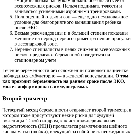
эмоциональным нагрузкам должно обезопасить ее от
всевозможных рисков. Нельзя поднимать тяжести и
заниматься усиленными аэробными тренировками.
Полноценный отдых и сон — еще одно немаловажное
условие для благоприятного вынашивания ребенка
после ЭКО.
Весьма рекомендованы и в большей степени показаны
женщине на период первого триместра пешие прогулки
в лесопарковой зоне.
Нередко специалисты в целях снижения всевозможных
рисков предлагают беременной находиться на
стационарном учете.
Течение беременности без осложнений позволяет пациентке
наблюдаться амбулаторно — в женской консультации.
О том,
как проходит беременность на раннем сроке после ЭКО,
может информировать иммунограмма.
Второй триместр
Четвертый месяц беременности открывает второй триместр, в
котором тоже присутствуют некие риски для будущей
роженицы. Такой синдром, как истнико-цервикальная
недостаточность (ИЦН) проявляется размягчением шейного
канала матки (шейки), влекущий за собой риск неожиданных