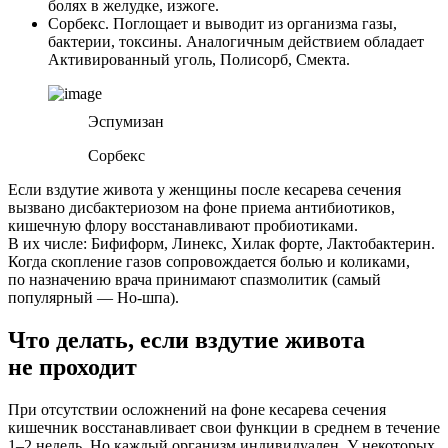
болях в желудке, изжоге.
Сорбекс. Поглощает и выводит из организма газы,
бактерии, токсины. Аналогичным действием обладает
Активированный уголь, Полисорб, Смекта.
Эспумизан
Сорбекс
Если вздутие живота у женщины после кесарева сечения
вызвано дисбактериозом на фоне приема антибиотиков,
кишечную флору восстанавливают пробиотиками.
В их числе: Бифиформ, Линекс, Хилак форте, Лактобактерин.
Когда скопление газов сопровождается болью и коликами,
по назначению врача принимают спазмолитик (самый
популярный — Но-шпа).
Что делать, если вздутие живота
не проходит
При отсутствии осложнений на фоне кесарева сечения
кишечник восстанавливает свои функции в среднем в течение
1–2 недель. Но каждый организм индивидуален. У некоторых