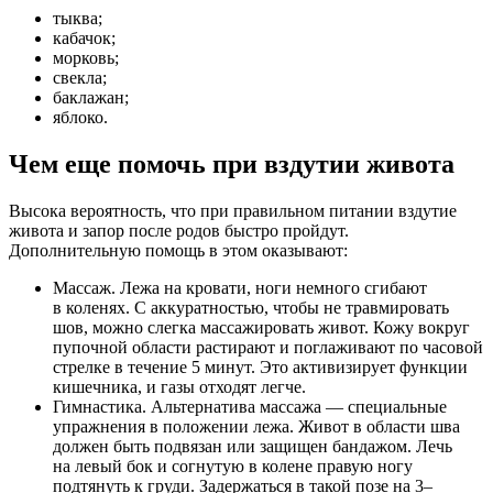
тыква;
кабачок;
морковь;
свекла;
баклажан;
яблоко.
Чем еще помочь при вздутии живота
Высока вероятность, что при правильном питании вздутие
живота и запор после родов быстро пройдут.
Дополнительную помощь в этом оказывают:
Массаж. Лежа на кровати, ноги немного сгибают
в коленях. С аккуратностью, чтобы не травмировать
шов, можно слегка массажировать живот. Кожу вокруг
пупочной области растирают и поглаживают по часовой
стрелке в течение 5 минут. Это активизирует функции
кишечника, и газы отходят легче.
Гимнастика. Альтернатива массажа — специальные
упражнения в положении лежа. Живот в области шва
должен быть подвязан или защищен бандажом. Лечь
на левый бок и согнутую в колене правую ногу
подтянуть к груди. Задержаться в такой позе на 3–