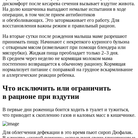
дискомфорт после кесарева сечения вызывает вздутие живота.
На долю кишечника выпадают немалые испытания в ходе
операции, в том числе прием антибиотиков
и обезболивающих. Это затормаживает его работу. Для
восстановления важны режим и правильный рацион.
На вторые сутки после рождения малыша маме разрешают
принимать пищу. Начинают с некрепкого куриного бульона
с отварным мясом (измельчают при помощи блендера или
мясорубки). Жидкая пища преобладает только 2–3 дня.
В среднем через неделю не кормящая молоком мама
постепенно возвращается к обычному рациону. Кормящая
нормализует питание с поправкой на грудное вскармливание
и аллергические реакции ребенка.
Что исключить или ограничить
в рационе при вздутии
В первые дни роженица боится ходить в туалет и тужиться,
что приводит к скоплению газов и каловых масс в кишечнике.
Для облегчения дефекации в это время пьют сироп Дюфалак.
В качестве «скорой помощи» используют свечи глицериновые