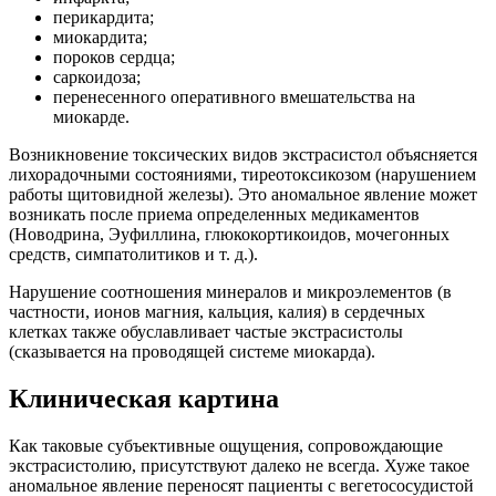
перикардита;
миокардита;
пороков сердца;
саркоидоза;
перенесенного оперативного вмешательства на
миокарде.
Возникновение токсических видов экстрасистол объясняется
лихорадочными состояниями, тиреотоксикозом (нарушением
работы щитовидной железы). Это аномальное явление может
возникать после приема определенных медикаментов
(Новодрина, Эуфиллина, глюкокортикоидов, мочегонных
средств, симпатолитиков и т. д.).
Нарушение соотношения минералов и микроэлементов (в
частности, ионов магния, кальция, калия) в сердечных
клетках также обуславливает частые экстрасистолы
(сказывается на проводящей системе миокарда).
Клиническая картина
Как таковые субъективные ощущения, сопровождающие
экстрасистолию, присутствуют далеко не всегда. Хуже такое
аномальное явление переносят пациенты с вегетососудистой