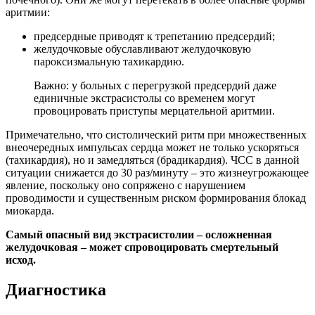
аритмии:
предсердные приводят к трепетанию предсердий;
желудочковые обуславливают желудочковую
пароксизмальную тахикардию.
Важно: у больных с перегрузкой предсердий даже
единичные экстрасистолы со временем могут
провоцировать приступы мерцательной аритмии.
Примечательно, что систолический ритм при множественных
внеочередных импульсах сердца может не только ускоряться
(тахикардия), но и замедляться (брадикардия). ЧСС в данной
ситуации снижается до 30 раз/минуту – это жизнеугрожающее
явление, поскольку оно сопряжено с нарушением
проводимости и существенным риском формирования блокад
миокарда.
Самый опасный вид экстрасистолии – осложненная
желудочковая – может спровоцировать смертельный
исход.
Диагностика