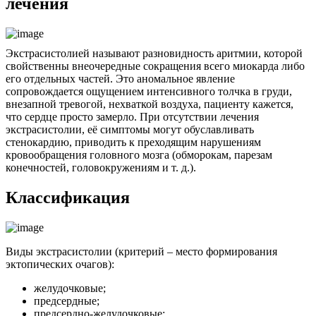
лечения
Экстрасистолией называют разновидность аритмии, которой
свойственны внеочередные сокращения всего миокарда либо
его отдельных частей. Это аномальное явление
сопровождается ощущением интенсивного толчка в груди,
внезапной тревогой, нехваткой воздуха, пациенту кажется,
что сердце просто замерло. При отсутствии лечения
экстрасистолии, её симптомы могут обуславливать
стенокардию, приводить к преходящим нарушениям
кровообращения головного мозга (обморокам, парезам
конечностей, головокружениям и т. д.).
Классификация
Виды экстрасистолии (критерий – место формирования
эктопических очагов):
желудочковые;
предсердные;
предсердно-желудочковые;