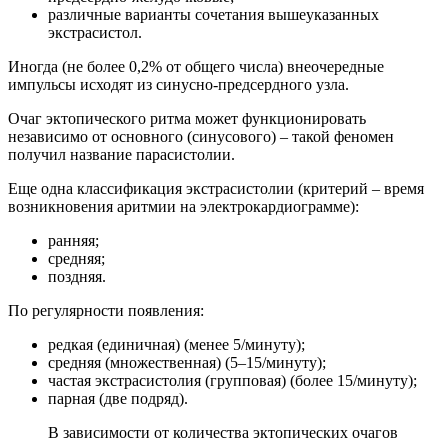
различные варианты сочетания вышеуказанных
экстрасистол.
Иногда (не более 0,2% от общего числа) внеочередные
импульсы исходят из синусно-предсердного узла.
Очаг эктопического ритма может функционировать
независимо от основного (синусового) – такой феномен
получил название парасистолии.
Еще одна классификация экстрасистолии (критерий – время
возникновения аритмии на электрокардиограмме):
ранняя;
средняя;
поздняя.
По регулярности появления:
редкая (единичная) (менее 5/минуту);
средняя (множественная) (5–15/минуту);
частая экстрасистолия (групповая) (более 15/минуту);
парная (две подряд).
В зависимости от количества эктопических очагов