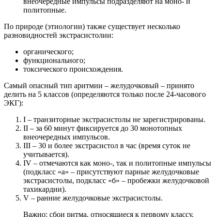
внеочередные импульсы подразделяют на моно- и
политопные.
По природе (этиологии) также существует несколько
разновидностей экстрасистолии:
органического;
функционального;
токсического происхождения.
Самый опасный тип аритмии – желудочковый – принято
делить на 5 классов (определяются только после 24-часового
ЭКГ):
I – транзиторные экстрасистолы не зарегистрированы.
II – за 60 минут фиксируется до 30 монотопных
внеочередных импульсов.
III – 30 и более экстрасистол в час (время суток не
учитывается).
IV – отмечаются как моно-, так и политопные импульсы
(подкласс «а» – присутствуют парные желудочковые
экстрасистолы, подкласс «б» – пробежки желудочковой
тахикардии).
V – ранние желудочковые экстрасистолы.
Важно: сбои ритма, относящиеся к первому классу,