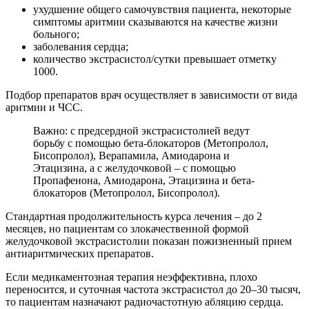
ухудшение общего самочувствия пациента, некоторые
симптомы аритмии сказываются на качестве жизни
больного;
заболевания сердца;
количество экстрасистол/сутки превышает отметку
1000.
Подбор препаратов врач осуществляет в зависимости от вида
аритмии и ЧСС.
Важно: с предсердной экстрасистолией ведут
борьбу с помощью бета-блокаторов (Метопролол,
Бисопролол), Верапамила, Амиодарона и
Этацизина, а с желудочковой – с помощью
Пропафенона, Амиодарона, Этацизина и бета-
блокаторов (Метопролол, Бисопролол).
Стандартная продолжительность курса лечения – до 2
месяцев, но пациентам со злокачественной формой
желудочковой экстрасистолии показан пожизненный прием
антиаритмических препаратов.
Если медикаментозная терапия неэффективна, плохо
переносится, и суточная частота экстрасистол до 20–30 тысяч,
то пациентам назначают радиочастотную абляцию сердца.