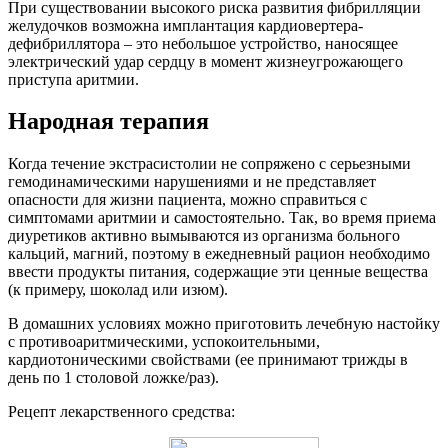
При существовании высокого риска развития фибрилляции
желудочков возможна имплантация кардиовертера-
дефибриллятора – это небольшое устройство, наносящее
электрический удар сердцу в момент жизнеугрожающего
приступа аритмии.
Народная терапия
Когда течение экстрасистолии не сопряжено с серьезными
гемодинамическими нарушениями и не представляет
опасности для жизни пациента, можно справиться с
симптомами аритмии и самостоятельно. Так, во время приема
диуретиков активно вымываются из организма больного
кальций, магний, поэтому в ежедневный рацион необходимо
ввести продукты питания, содержащие эти ценные вещества
(к примеру, шоколад или изюм).
В домашних условиях можно приготовить лечебную настойку
с противоаритмическими, успокоительными,
кардиотоническими свойствами (ее принимают трижды в
день по 1 столовой ложке/раз).
Рецепт лекарственного средства: