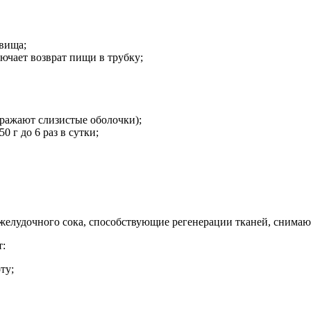
вища;
ючает возврат пищи в трубку;
дражают слизистые оболочки);
 г до 6 раз в сутки;
желудочного сока, способствующие регенерации тканей, снима
т:
ту;