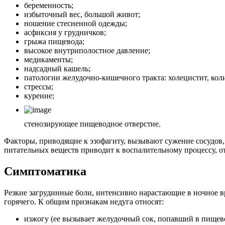
беременность;
избыточный вес, большой живот;
ношение стесненной одежды;
асфиксия у грудничков;
грыжа пищевода;
высокое внутриполостное давление;
медикаменты;
надсадный кашель;
патологии желудочно-кишечного тракта: холецистит, коли
стрессы;
курение;
стенозирующее пищеводное отверстие.
Факторы, приводящие к эзофагиту, вызывают сужение сосудов,
питательных веществ приводит к воспалительному процессу, о
Симптоматика
Резкие загрудинные боли, интенсивно нарастающие в ночное в
горячего. К общим признакам недуга относят:
изжогу (ее вызывает желудочный сок, попавший в пищев