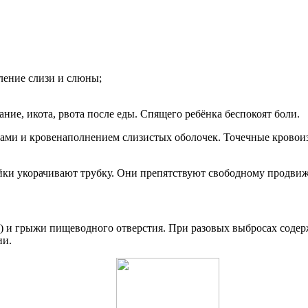
ление слизи и слюны;
ние, икота, рвота после еды. Спящего ребёнка беспокоят боли.
еками и кровенаполнением слизистых оболочек. Точечные кров
пайки укорачивают трубку. Они препятствуют свободному продв
ра) и грыжи пищеводного отверстия. При разовых выбросах соде
ии.