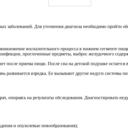
ых заболеваний. Для уточнения диагноза необходимо пройти обс
икновение воспалительного процесса в нижнем сегменте пищево
т инфекции, проглоченные предметы, выброс желудочного содер
ает после приема пищи. После сна на детской подушке остается
знь развивается изредка. Ее вызывают другие недуги системы п
ач, опираясь на результаты обследования. Диагностировать неду
ждения и опухолевые новообразования);