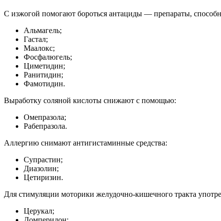
С изжогой помогают бороться антациды — препараты, способн
Альмагель;
Гастал;
Маалокс;
Фосфалюгель;
Циметидин;
Ранитидин;
Фамотидин.
Выработку соляной кислоты снижают с помощью:
Омепразола;
Рабепразола.
Аллергию снимают антигистаминные средства:
Супрастин;
Диазолин;
Цетиризин.
Для стимуляции моторики желудочно-кишечного тракта употр
Церукал;
Домперидон;