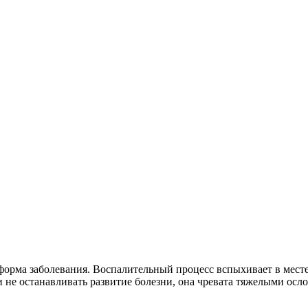
я форма заболевания. Воспалительный процесс вспыхивает в мес
 не останавливать развитие болезни, она чревата тяжелыми осл