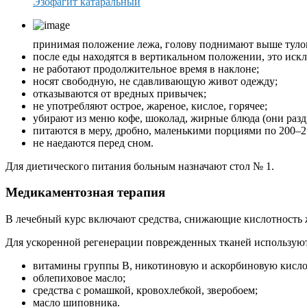
Эзофагит катаральный
принимая положение лежа, голову поднимают выше туло
после еды находятся в вертикальном положении, это искл
не работают продолжительное время в наклоне;
носят свободную, не сдавливающую живот одежду;
отказываются от вредных привычек;
не употребляют острое, жареное, кислое, горячее;
убирают из меню кофе, шоколад, жирные блюда (они раз
питаются в меру, дробно, маленькими порциями по 200–250
не наедаются перед сном.
Для диетического питания больным назначают стол № 1.
Медикаментозная терапия
В лечебный курс включают средства, снижающие кислотность 
Для ускоренной регенерации поврежденных тканей использую
витамины группы В, никотиновую и аскорбиновую кисло
облепиховое масло;
средства с ромашкой, кровохлебкой, зверобоем;
масло шиповника.