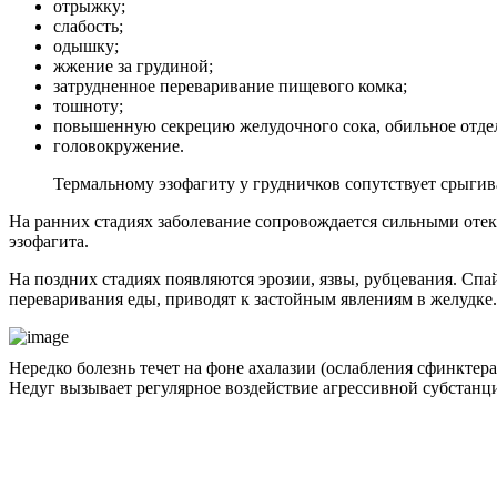
отрыжку;
слабость;
одышку;
жжение за грудиной;
затрудненное переваривание пищевого комка;
тошноту;
повышенную секрецию желудочного сока, обильное отде
головокружение.
Термальному эзофагиту у грудничков сопутствует срыгива
На ранних стадиях заболевание сопровождается сильными от
эзофагита.
На поздних стадиях появляются эрозии, язвы, рубцевания. С
переваривания еды, приводят к застойным явлениям в желудке.
Нередко болезнь течет на фоне ахалазии (ослабления сфинкте
Недуг вызывает регулярное воздействие агрессивной субстанц