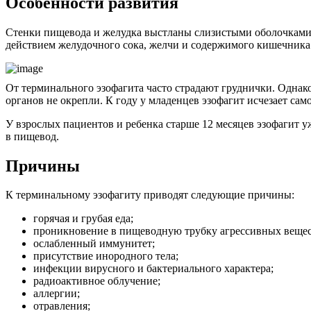
Особенности развития
Стенки пищевода и желудка выстланы слизистыми оболочками
действием желудочного сока, желчи и содержимого кишечника
От терминального эзофагита часто страдают груднички. Одна
органов не окрепли. К году у младенцев эзофагит исчезает сам
У взрослых пациентов и ребенка старше 12 месяцев эзофагит 
в пищевод.
Причины
К терминальному эзофагиту приводят следующие причины:
горячая и грубая еда;
проникновение в пищеводную трубку агрессивных вещест
ослабленный иммунитет;
присутствие инородного тела;
инфекции вирусного и бактериального характера;
радиоактивное облучение;
аллергии;
отравления;