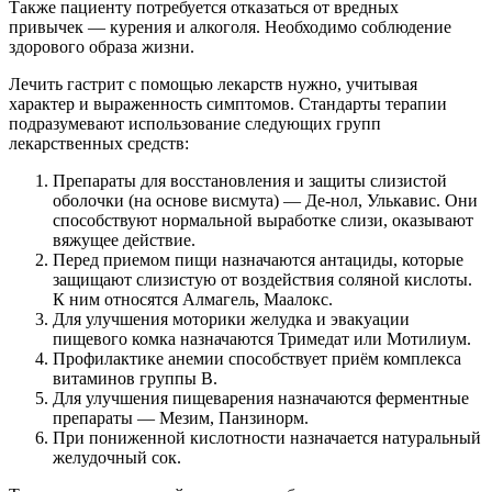
Также пациенту потребуется отказаться от вредных
привычек — курения и алкоголя. Необходимо соблюдение
здорового образа жизни.
Лечить гастрит с помощью лекарств нужно, учитывая
характер и выраженность симптомов. Стандарты терапии
подразумевают использование следующих групп
лекарственных средств:
Препараты для восстановления и защиты слизистой
оболочки (на основе висмута) — Де-нол, Улькавис. Они
способствуют нормальной выработке слизи, оказывают
вяжущее действие.
Перед приемом пищи назначаются антациды, которые
защищают слизистую от воздействия соляной кислоты.
К ним относятся Алмагель, Маалокс.
Для улучшения моторики желудка и эвакуации
пищевого комка назначаются Тримедат или Мотилиум.
Профилактике анемии способствует приём комплекса
витаминов группы В.
Для улучшения пищеварения назначаются ферментные
препараты — Мезим, Панзинорм.
При пониженной кислотности назначается натуральный
желудочный сок.