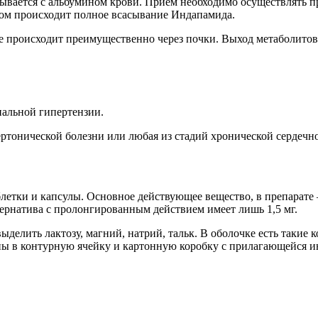
зывается с альбумином крови. Приём необходимо осуществлять 
ком происходит полное всасывание Индапамида.
е происходит преимущественно через почки. Выход метаболитов
альной гипертензии.
ертонической болезни или любая из стадий хронической сердечн
блетки и капсулы. Основное действующее вещество, в препарате
ьтернатива с пролонгированным действием имеет лишь 1,5 мг.
ыделить лактозу, магний, натрий, тальк. В оболочке есть такие 
ы в контурную ячейку и картонную коробку с прилагающейся ин