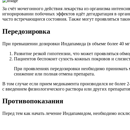
За счёт мочегонного действия лекарства из организма интенс
игнорировании побочных эффектов идёт дегидратация в организ
часто встречающиеся состояния. Также могут проявляться таки
Передозировка
При превышении дозировки Индапамида (в объеме более 40 мг)
Развитие резкой гипотензии, что может проявляться об
Пациентов беспокоит сухость кожных покровов и слизист
При проявлениях передозировки необходимо принимать м
снижение или полная отмена препарата.
В том случае если прием медикамента производился не более 2
с введением физиологического раствора или других препаратов
Противопоказания
Перед тем как начать лечение Индапамидом, необходимо искл