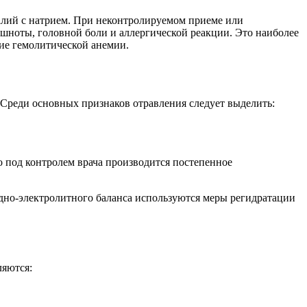
калий с натрием. При неконтролируемом приеме или
тошноты, головной боли и аллергической реакции. Это наиболее
тие гемолитической анемии.
 Среди основных признаков отравления следует выделить:
 под контролем врача производится постепенное
водно-электролитного баланса используются меры регидратации
ляются: