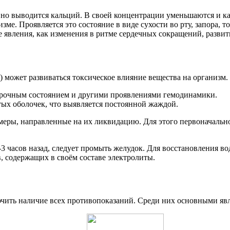
ивно выводится кальций. В своей концентрации уменьшаются и 
ме. Проявляется это состояние в виде сухости во рту, запора, 
е явления, как изменения в ритме сердечных сокращений, разви
 может развиваться токсическое влияние вещества на организм.
морочным состоянием и другими проявлениями гемодинамики.
ых оболочек, что выявляется постоянной жаждой.
еры, направленные на их ликвидацию. Для этого первоначально
-3 часов назад, следует промыть желудок. Для восстановления 
, содержащих в своём составе электролиты.
ючить наличие всех противопоказаний. Среди них основными яв