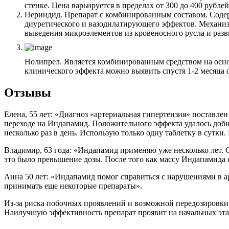
стенке. Цена варьируется в пределах от 300 до 400 рублей
Периндид. Препарат с комбинированным составом. Соде
диуретического и вазодилатирующего эффектов. Механиз
выведения микроэлементов из кровеносного русла и разв
Нолипрел. Является комбинированным средством на осно
клинического эффекта можно выявить спустя 1-2 месяца о
Отзывы
Елена, 55 лет: «Диагноз «артериальная гипертензия» поставле
переходе на Индапамид. Положительного эффекта удалось добить
несколько раз в день. Использую только одну таблетку в сутки
Владимир, 63 года: «Индапамид применяю уже несколько лет. 
это было превышение дозы. После того как массу Индапамида 
Анна 50 лет: «Индапамид помог справиться с нарушениями в а
принимать еще некоторые препараты».
Из-за риска побочных проявлений и возможной передозировки 
Наилучшую эффективность препарат проявит на начальных этап