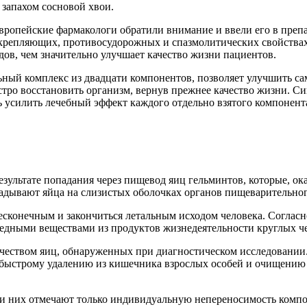
 запахом сосновой хвои.
ропейские фармакологи обратили внимание и ввели его в препар
репляющих, противосудорожных и спазмолитических свойствах.
дов, чем значительно улучшает качество жизни пациентов.
льный комплекс из двадцати компонентов, позволяет улучшить с
тро восстановить организм, вернув прежнее качество жизни. Си
ь усилить лечебный эффект каждого отдельно взятого компонента 
езультате попадания через пищевод яиц гельминтов, которые, ок
ладывают яйца на слизистых оболочках органов пищеварительног
есконечным и закончиться летальным исходом человека. Соглас
дными веществами из продуктов жизнедеятельности круглых чер
чеством яиц, обнаруженных при диагностическом исследовании. 
быстрому удалению из кишечника взрослых особей и очищению о
и них отмечают только индивидуальную непереносимость компонен