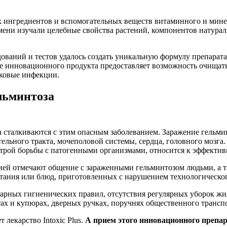
 ингредиентов и вспомогательных веществ витаминного и мине
мени изучали целебные свойства растений, компонентов натура
ований и тестов удалось создать уникальную формулу препарата
инновационного продукта предоставляет возможность очищать ч
бковые инфекции.
льминтоза
 сталкиваются с этим опасным заболеванием. Заражение гельми
льного тракта, мочеполовой системы, сердца, головного мозга.
строй борьбы с патогенными организмами, относится к эффекти
зией отмечают общение с зараженными гельминтозом людьми, а
тания или блюд, приготовленных с нарушением технологическог
арных гигиенических правил, отсутствия регулярных уборок жи
тах и купюрах, дверных ручках, поручнях общественного транспо
лекарство Intoxic Plus.
А прием этого инновационного препа