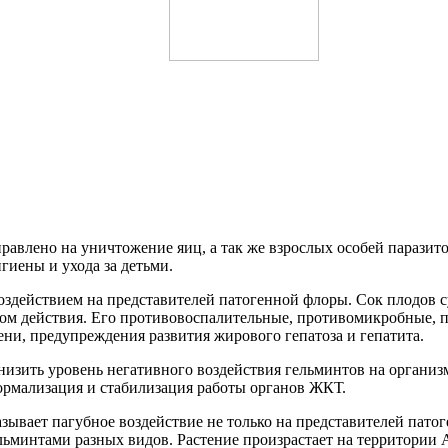
авлено на уничтожение яиц, а так же взрослых особей паразито
гиены и ухода за детьми.
действием на представителей патогенной флоры. Сок плодов су
ектром действия. Его противовоспалительные, противомикробные
ни, предупреждения развития жирового гепатоза и гепатита.
низить уровень негативного воздействия гельминтов на организ
ормализация и стабилизация работы органов ЖКТ.
зывает пагубное воздействие не только на представителей пато
минтами разных видов. Растение произрастает на территории А