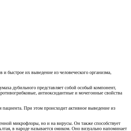
в и быстрое их выведение из человеческого организма,
маха дубильного представляет собой особый компонент,
, противогрибковые, антиоксидантные и мочегонные свойства
м пациента. При этом происходит активное выведение из
генной микрофлоры, но и на вирусы. Он также способствует
лтая, в народе называется омиком. Оно визуально напоминает