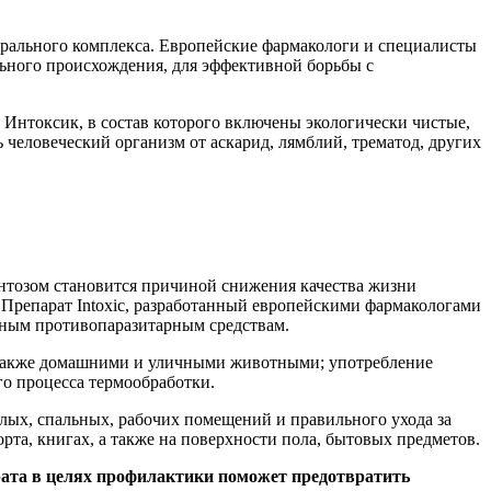
рального комплекса. Европейские фармакологи и специалисты
льного происхождения, для эффективной борьбы с
 Интоксик, в состав которого включены экологически чистые,
еловеческий организм от аскарид, лямблий, трематод, других
нтозом становится причиной снижения качества жизни
 Препарат Intoxic, разработанный европейскими фармакологами
вным противопаразитарным средствам.
 также домашними и уличными животными; употребление
о процесса термообработки.
лых, спальных, рабочих помещений и правильного ухода за
рта, книгах, а также на поверхности пола, бытовых предметов.
рата в целях профилактики поможет предотвратить