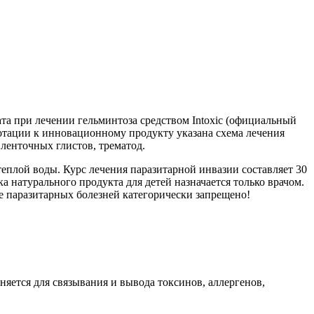
та при лечении гельминтоза средством Intoxic (официальный
нотации к инновационному продукту указана схема лечения
 ленточных глистов, трематод.
 теплой воды. Курс лечения паразитарной инвазии составляет 30
а натурального продукта для детей назначается только врачом.
е паразитарных болезней категорически запрещено!
яется для связывания и вывода токсинов, аллергенов,