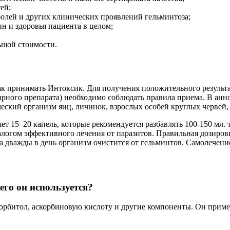
ей;
болей и других клинических проявлений гельминтоза;
н и здоровья пациента в целом;
ьшой стоимости.
ак принимать Интоксик. Для получения положительного результа
тарного препарата) необходимо соблюдать правила приема. В ан
ческий организм яиц, личинок, взрослых особей круглых червей,
яет 15–20 капель, которые рекомендуется разбавлять 100-150 мл.
алогом эффективного лечения от паразитов. Правильная дозировк
а дважды в день организм очистится от гельминтов. Самолечени
его он используется?
рбитол, аскорбиновую кислоту и другие компоненты. Он примен