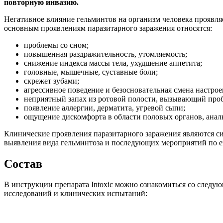
повторную инвазию.
Негативное влияние гельминтов на организм человека проявля
основным проявлениям паразитарного заражения относятся:
проблемы со сном;
повышенная раздражительность, утомляемость;
снижение индекса массы тела, ухудшение аппетита;
головные, мышечные, суставные боли;
скрежет зубами;
агрессивное поведение и безосновательная смена настрое
неприятный запах из ротовой полости, вызывающий пр
появление аллергии, дерматита, угревой сыпи;
ощущение дискомфорта в области половых органов, аналь
Клинические проявления паразитарного заражения являются с
выявления вида гельминтоза и последующих мероприятий по его
Состав
В инструкции препарата Intoxic можно ознакомиться со след
исследований и клинических испытаний: