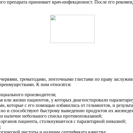
го препарата принимает врач-инфекционист. После его рекоменд
ервями, трематодами, ленточными глистами по праву заслужива
 преимуществами. К ним относятся:
фициального производителя;
я или жизни пациентов, у которых диагностировали паразитар
и, которые с его помощью избавились от гельминтов, и результ
, но и способствуют быстрому выведению продуктов их жизнедея
 и наличие небольшого списка противопоказаний;
органов пациента, столкнувшегося с паразитарной инвазией;
;
огической чистоты и наличие сертификата качества;