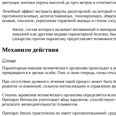
цветущие зонтики укропа высотой до трех метров и отличается
Лечебный эффект экстракта ферулы джунгарской, на который ев
противоопухолевых, антигистаминных, тонизирующих, общеук
шлаков, токсинов, укрепление сердечной мышцы и стенок сосу
Intoxic, состав которого включает витаминный и минера
инвазией или другими видами паразитарной болезни, быс
(лекарство против паразитов), предоставляет возможност
Механизм действия
Паразитарная инвазия человеческого организма происходит в р
превращаются в зрелые особи. Они, в свою очередь, снова отк
При отсутствии должного лечения такой процесс может быть б
развитие осложнений, сильную интоксикацию и отравление вре
Степень заражения человеческого организма определяется коли
Препарат Интоксик уничтожает яйца паразитов, способствуют 
результате жизнедеятельности гельминтов.
Препарат Intoxic практически не имеет противопоказаний: сред