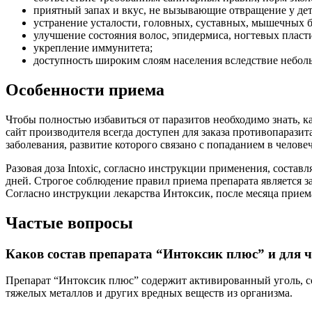
приятный запах и вкус, не вызывающие отвращение у дет
устранение усталости, головных, суставных, мышечных 
улучшение состояния волос, эпидермиса, ногтевых пласти
укрепление иммунитета;
доступность широким слоям населения вследствие небол
Особенности приема
Чтобы полностью избавиться от паразитов необходимо знать, к
сайт производителя всегда доступен для заказа противопарази
заболевания, развитие которого связано с попаданием в челове
Разовая доза Intoxic, согласно инструкции применения, составл
дней. Строгое соблюдение правил приема препарата является з
Согласно инструкции лекарства Интоксик, после месяца прием
Частые вопросы
Каков состав препарата “Интоксик плюс” и для ч
Препарат “Интоксик плюс” содержит активированный уголь, со
тяжелых металлов и других вредных веществ из организма.