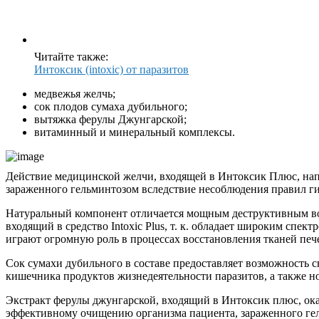
Читайте также:
Интоксик (intoxic) от паразитов
медвежья желчь;
сок плодов сумаха дубильного;
вытяжка ферулы Джунгарской;
витаминный и минеральный комплексы.
Действие медицинской желчи, входящей в Интоксик Плюс, напр
зараженного гельминтозом вследствие несоблюдения правил ги
Натуральный компонент отличается мощным деструктивным воз
входящий в средство Intoxic Plus, т. к. обладает широким сп
играют огромную роль в процессах восстановления тканей пече
Сок сумахи дубильного в составе предоставляет возможность с
кишечника продуктов жизнедеятельности паразитов, а также н
Экстракт ферулы джунгарской, входящий в Интоксик плюс, ока
эффективному очищению организма пациента, зараженного гель