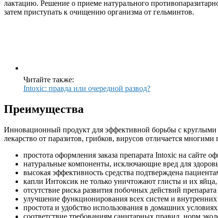
лактацию. Решение о приеме натурального противопаразитарно
затем приступать к очищению организма от гельминтов.
Читайте также:
Intoxic: правда или очередной развод?
Преимущества
Инновационный продукт для эффективной борьбы с круглыми ч
лекарство от паразитов, грибков, вирусов отличается многими
простота оформления заказа препарата Intoxic на сайте о
натуральные компоненты, исключающие вред для здоровь
высокая эффективность средства подтверждена пациентам
капли Интоксик не только уничтожают глисты и их яйца
отсутствие риска развития побочных действий препарата
улучшение функционирования всех систем и внутренних 
простота и удобство использования в домашних условиях
соответствие требованиям санитарных правил, норм экол