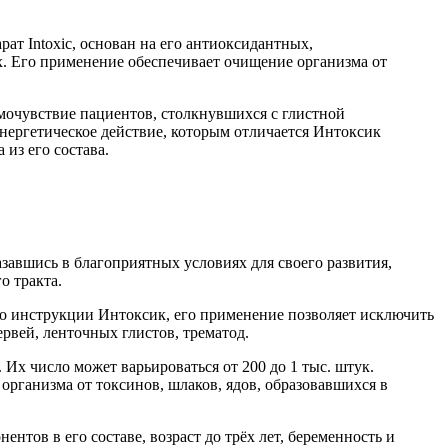
ат Intoxic, основан на его антиоксидантных,
 Его применение обеспечивает очищение организма от
амочувствие пациентов, столкнувшихся с глистной
нергетическое действие, которым отличается Интоксик
из его состава.
азавшись в благоприятных условиях для своего развития,
о тракта.
но инструкции Интоксик, его применение позволяет исключить
вей, ленточных глистов, трематод.
Их число может варьироваться от 200 до 1 тыс. штук.
рганизма от токсинов, шлаков, ядов, образовавшихся в
тов в его составе, возраст до трёх лет, беременность и