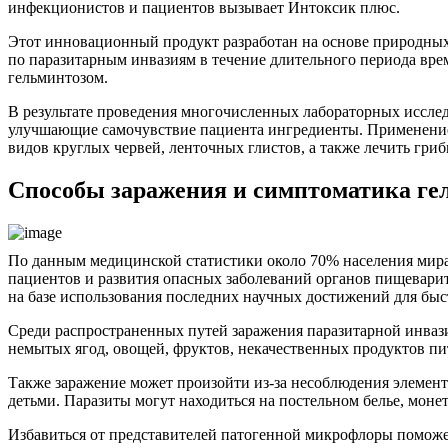
инфекционистов и пациентов вызывает Интоксик плюс.
Этот инновационный продукт разработан на основе природных
по паразитарным инвазиям в течение длительного периода вре
гельминтозом.
В результате проведения многочисленных лабораторных исслед
улучшающие самочувствие пациента ингредиенты. Применение 
видов круглых червей, ленточных глистов, а также лечить гри
Способы заражения и симптоматика ге
По данным медицинской статистики около 70% населения мира
пациентов и развития опасных заболеваний органов пищеварите
на базе использования последних научных достижений для бы
Среди распространенных путей заражения паразитарной инва
немытых ягод, овощей, фруктов, некачественных продуктов пи
Также заражение может произойти из-за несоблюдения элемент
детьми. Паразиты могут находиться на постельном белье, моне
Избавиться от представителей патогенной микрофлоры поможет 