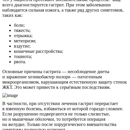
всего диагностируется гастрит. При этом заболевании
наблюдается сильная изжога, а также ряд других симптомов,
таких как:
боли;
тяжесть;
отрыжка;
метеоризм;
вздутие;
кишечные расстройства;
тошнота;
рвота.
Основные причины гастрита — несоблюдение диеты
и заражение хеликобактер пилори — патогенным
микроорганизмом, нарушающим естественную защиту стенок
ЖКТ. Это может привести к серьёзным последствиям.
В частности, при отсутствии лечения гастрит перерастает
в язвенную болезнь, избавиться от которой гораздо сложнее.
Если разрушению подвергаются не только слизистые,
но и мышечные оболочки, то потребуется операция
на желудке. Только после хирургического вмешательства
симптомы полностью исчезают.