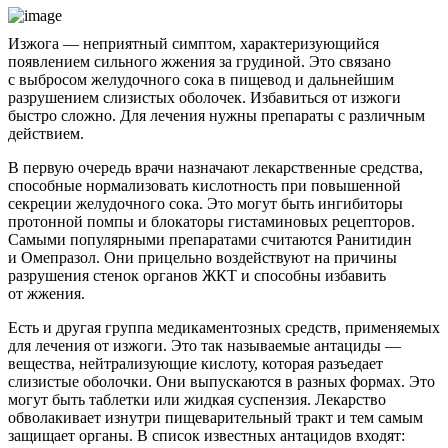
Изжога — неприятный симптом, характеризующийся
появлением сильного жжения за грудиной. Это связано
с выбросом желудочного сока в пищевод и дальнейшим
разрушением слизистых оболочек. Избавиться от изжоги
быстро сложно. Для лечения нужны препараты с различным
действием.
В первую очередь врачи назначают лекарственные средства,
способные нормализовать кислотность при повышенной
секреции желудочного сока. Это могут быть ингибиторы
протонной помпы и блокаторы гистаминовых рецепторов.
Самыми популярными препаратами считаются Ранитидин
и Омепразол. Они прицельно воздействуют на причины
разрушения стенок органов ЖКТ и способны избавить
от жжения.
Есть и другая группа медикаментозных средств, применяемых
для лечения от изжоги. Это так называемые антациды —
вещества, нейтрализующие кислоту, которая разъедает
слизистые оболочки. Они выпускаются в разных формах. Это
могут быть таблетки или жидкая суспензия. Лекарство
обволакивает изнутри пищеварительный тракт и тем самым
защищает органы. В список известных антацидов входят: