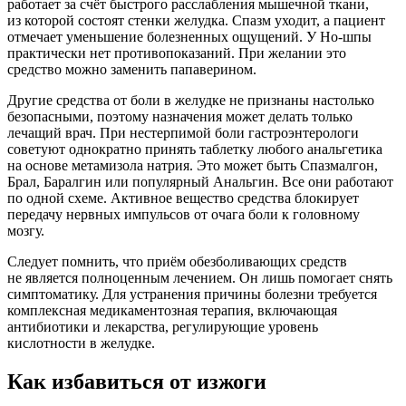
работает за счёт быстрого расслабления мышечной ткани,
из которой состоят стенки желудка. Спазм уходит, а пациент
отмечает уменьшение болезненных ощущений. У Но-шпы
практически нет противопоказаний. При желании это
средство можно заменить папаверином.
Другие средства от боли в желудке не признаны настолько
безопасными, поэтому назначения может делать только
лечащий врач. При нестерпимой боли гастроэнтерологи
советуют однократно принять таблетку любого анальгетика
на основе метамизола натрия. Это может быть Спазмалгон,
Брал, Баралгин или популярный Анальгин. Все они работают
по одной схеме. Активное вещество средства блокирует
передачу нервных импульсов от очага боли к головному
мозгу.
Следует помнить, что приём обезболивающих средств
не является полноценным лечением. Он лишь помогает снять
симптоматику. Для устранения причины болезни требуется
комплексная медикаментозная терапия, включающая
антибиотики и лекарства, регулирующие уровень
кислотности в желудке.
Как избавиться от изжоги