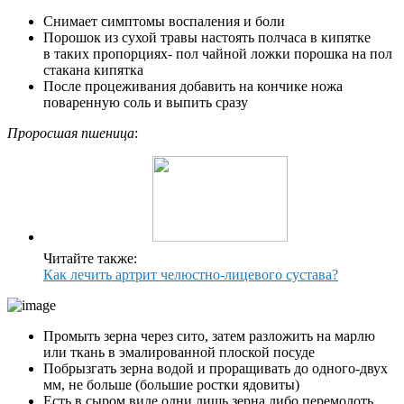
Снимает симптомы воспаления и боли
Порошок из сухой травы настоять полчаса в кипятке
в таких пропорциях- пол чайной ложки порошка на пол
стакана кипятка
После процеживания добавить на кончике ножа
поваренную соль и выпить сразу
Проросшая пшеница
:
Читайте также:
Как лечить артрит челюстно-лицевого сустава?
Промыть зерна через сито, затем разложить на марлю
или ткань в эмалированной плоской посуде
Побрызгать зерна водой и проращивать до одного-двух
мм, не больше (большие ростки ядовиты)
Есть в сыром виде одни лишь зерна либо перемолоть