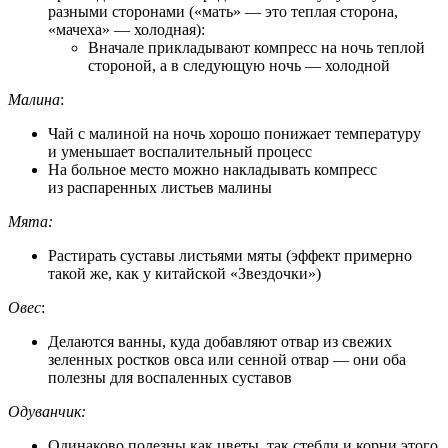
разными сторонами («мать» — это теплая сторона,
«мачеха» — холодная):
Вначале прикладывают компресс на ночь теплой
стороной, а в следующую ночь — холодной
Малина
:
Чай с малиной на ночь хорошо понижает температуру
и уменьшает воспалительный процесс
На больное место можно накладывать компресс
из распаренных листьев малины
Мята:
Растирать суставы листьями мяты (эффект примерно
такой же, как у китайской «Звездочки»)
Овес
:
Делаются ванны, куда добавляют отвар из свежих
зеленных ростков овса или сенной отвар — они оба
полезны для воспаленных суставов
Одуванчик:
Одинаково полезны как цветы, так стебли и корни этого