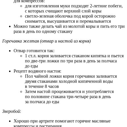
для компрессов:
для изготовления муки подходят 2-летние побеги,
с которых счищают верхний слой коры
светло-зеленая оболочка под корой осторожно
снимается, высушивается и перемалывается
Можно также делать чай из молотой коры и пить его три
раза в день по одному стакану
Горечавка желтая (отвар и настой из корня)
Отвар готовится так:
1 ст.л. корня заливается стаканом кипятка и пьется
по две-три ложки по три раза в день за полчаса
до еды
Рецепт водяного настоя:
Пол чайной ложки корня горечавки заливается
двумя стаканами холодной кипяченной воды
в течение 8 часов
Затем настой процеживается и употребляется
по половине стакана три-четыре раза в день
за полчаса до еды
Зверобой
:
Хорошо при артрите помогают горячие масляные
компрессы и растирания