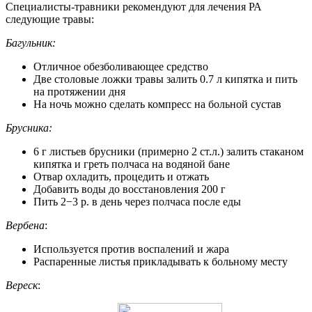
Специалисты-травники рекомендуют для лечения РА
следующие травы:
Багульник:
Отличное обезболивающее средство
Две столовые ложки травы залить 0.7 л кипятка и пить
на протяжении дня
На ночь можно сделать компресс на больной сустав
Брусника:
6 г листьев брусники (примерно 2 ст.л.) залить стаканом
кипятка и греть полчаса на водяной бане
Отвар охладить, процедить и отжать
Добавить воды до восстановления 200 г
Пить 2−3 р. в день через полчаса после еды
Вербена
:
Используется против воспалений и жара
Распаренные листья прикладывать к больному месту
Вереск
: