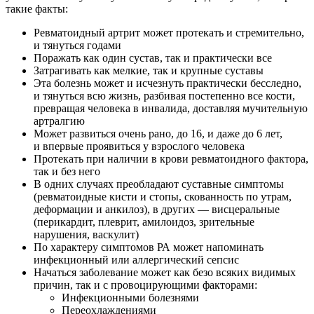
такие факты:
Ревматоидный артрит может протекать и стремительно,
и тянуться годами
Поражать как один сустав, так и практически все
Затрагивать как мелкие, так и крупные суставы
Эта болезнь может и исчезнуть практически бесследно,
и тянуться всю жизнь, разбивая постепенно все кости,
превращая человека в инвалида, доставляя мучительную
артралгию
Может развиться очень рано, до 16, и даже до 6 лет,
и впервые проявиться у взрослого человека
Протекать при наличии в крови ревматоидного фактора,
так и без него
В одних случаях преобладают суставные симптомы
(ревматоидные кисти и стопы, скованность по утрам,
деформации и анкилоз), в других — висцеральные
(перикардит, плеврит, амилоидоз, зрительные
нарушения, васкулит)
По характеру симптомов РА может напоминать
инфекционный или аллергический сепсис
Начаться заболевание может как безо всяких видимых
причин, так и с провоцирующими факторами:
Инфекционными болезнями
Переохлаждениями