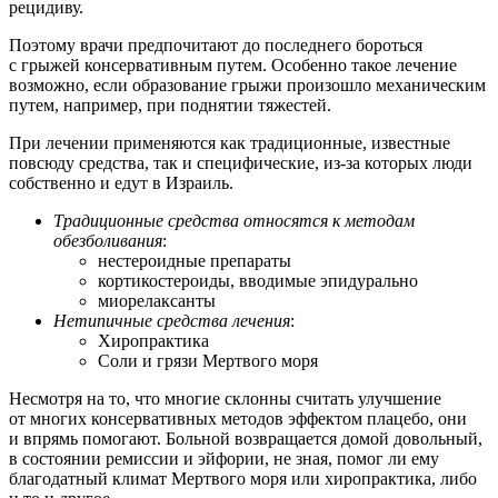
рецидиву.
Поэтому врачи предпочитают до последнего бороться
с грыжей консервативным путем. Особенно такое лечение
возможно, если образование грыжи произошло механическим
путем, например, при поднятии тяжестей.
При лечении применяются как традиционные, известные
повсюду средства, так и специфические, из-за которых люди
собственно и едут в Израиль.
Традиционные средства относятся к методам
обезболивания
:
нестероидные препараты
кортикостероиды, вводимые эпидурально
миорелаксанты
Нетипичные средства лечения
:
Хиропрактика
Соли и грязи Мертвого моря
Несмотря на то, что многие склонны считать улучшение
от многих консервативных методов эффектом плацебо, они
и впрямь помогают. Больной возвращается домой довольный,
в состоянии ремиссии и эйфории, не зная, помог ли ему
благодатный климат Мертвого моря или хиропрактика, либо