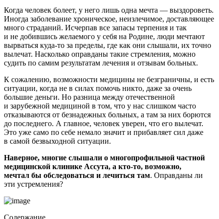
Когда человек болеет, у него лишь одна мечта — выздороветь.
Иногда заболевание хроническое, неизлечимое, доставляющее
много страданий. Исчерпав все запасы терпения и так
и не добившись желаемого у себя на Родине, люди мечтают
вырваться куда-то за пределы, где как они слышали, их точно
вылечат. Насколько оправданы такие стремления, можно
судить по самим результатам лечения и отзывам больных.
К сожалению, возможности медицины не безграничны, и есть
ситуации, когда не в силах помочь никто, даже за очень
большие деньги. Но разница между отечественной
и зарубежной медициной в том, что у нас слишком часто
отказываются от безнадежных больных, а там за них борются
до последнего. А главное, человек уверен, что его вылечат.
Это уже само по себе немало значит и прибавляет сил даже
в самой безвыходной ситуации.
Наверное, многие слышали о многопрофильной частной
медицинской клинике Ассута, а кто-то, возможно,
мечтал бы обследоваться и лечиться там
. Оправданы ли
эти устремления?
Содержание