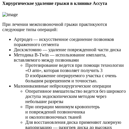
Хирургическое удаление грыжи в клинике Ассута
При лечении межпозвоночной грыжи практикуются
следующие типы операций:
Артродез — искусственное соединение позвонков
пораженного сегмента
Дискэктомию — удаление поврежденной части диска
Методика B-Twin — использование импланта,
вставляемого между позвонками
Протезирование ведется при помощи технологии
«O arm», которая позволяет получить 3
D изображение оперируемого участка с очень
большим разрешением и точностью.
Малоинвазивные нейрохирургические операции
Оперативное вмешательство ведется без широкого
доступа эндоскопическим методом через
небольшие разрезы
При операции минимум кровопотерь
и повреждений позвоночника
и околопозвоночных тканей
Для восстановления диска применяют лазерную
вапоризацию — разогрев диска до высоких