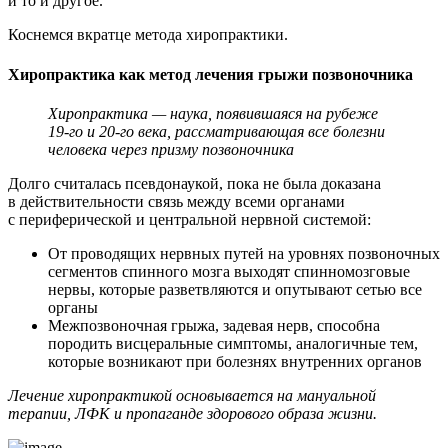
и то и другое.
Коснемся вкратце метода хиропрактики.
Хиропрактика как метод лечения грыжи позвоночника
Хиропрактика — наука, появившаяся на рубеже
19-го и 20-го века, рассматривающая все болезни
человека через призму позвоночника
Долго считалась псевдонаукой, пока не была доказана
в действительности связь между всеми органами
с периферической и центральной нервной системой:
От проводящих нервных путей на уровнях позвоночных
сегментов спинного мозга выходят спинномозговые
нервы, которые разветвляются и опутывают сетью все
органы
Межпозвоночная грыжа, задевая нерв, способна
породить висцеральные симптомы, аналогичные тем,
которые возникают при болезнях внутренних органов
Лечение хиропрактикой основывается на мануальной
терапии, ЛФК и пропаганде здорового образа жизни.