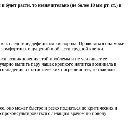
удет расти, то незначительно (не более 10 мм рт. ст.) и
 как следствие, дефицитом кислорода. Проявляться она может
дискомфортных ощущений в области грудной клетки.
ск возникновения этой проблемы и не усиливает ее
лярно выпить пару чашек крепкого напитка возникала в
о совпадения и статистических погрешностей, то главный
, оно может быстро и резко подняться до критических и
но проконсультироваться с лечащим врачом по поводу