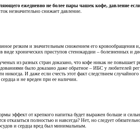
яющего ежедневно не более пары чашек кофе, давление если и б
ток незначительно снижает давление.
ванное резким и значительным снижением его кровообращения и,
и в виде хронических приступов стенокардии – болезненных и 
ных из разных стран доказано, что кофе никак не повышает ри
ваниями было доказано даже обратное – ИБС у любителей регу
ти никогда. И даже если счесть этот факт следствием случайног
сердца и не вреден при ее наличии.
мы эффект от крепкого напитка будет выражен больше и сильнее
ся отказаться полностью и навсегда? Нет, но следует обязатель
осудов и сердца вред был минимальным.