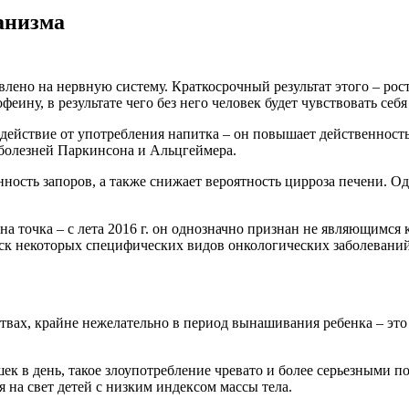
анизма
влено на нервную систему. Краткосрочный результат этого – ро
ину, в результате чего без него человек будет чувствовать себ
здействие от употребления напитка – он повышает действенност
 болезней Паркинсона и Альцгеймера.
ость запоров, а также снижает вероятность цирроза печени. Од
на точка – с лета 2016 г. он однозначно признан не являющимся 
ск некоторых специфических видов онкологических заболеваний
твах, крайне нежелательно в период вынашивания ребенка – эт
ек в день, такое злоупотребление чревато и более серьезными 
на свет детей с низким индексом массы тела.