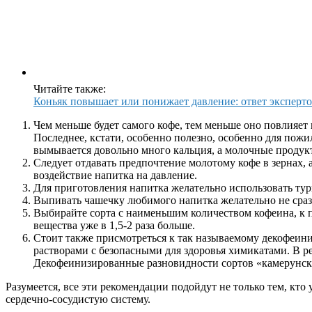
Читайте также:
Коньяк повышает или понижает давление: ответ эксперт
Чем меньше будет самого кофе, тем меньше оно повлияет
Последнее, кстати, особенно полезно, особенно для пож
вымывается довольно много кальция, а молочные продукт
Следует отдавать предпочтение молотому кофе в зернах,
воздействие напитка на давление.
Для приготовления напитка желательно использовать тур
Выпивать чашечку любимого напитка желательно не сразу
Выбирайте сорта с наименьшим количеством кофеина, к пр
вещества уже в 1,5-2 раза больше.
Стоит также присмотреться к так называемому декофеини
растворами с безопасными для здоровья химикатами. В ре
Декофеинизированные разновидности сортов «камерунский
Разумеется, все эти рекомендации подойдут не только тем, кт
сердечно-сосудистую систему.