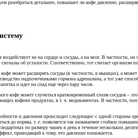
буем разобраться детальнее, повышает ли кофе давление, расшир
систему
воздействует не на сердце и сосуды, а на мозг. В частности, он
 сигналы об усталости. Соответственно, тот считает организм 
 кофе может расширять сосуды (в частности, в мышцах), а может 
зводство надпочечниками гормона адреналина, а тот уже способс
питка и идет на спад еще через пару часов.
го кофе может случиться кратковременный спазм сосудов – это 
ержащих кофеин продуктах, в т. ч. медикаментах. В частности,
бности и давления происходит следующее: с одной стороны орга
ться до нормы, т. е. появляется так называемое стойкое повыше
стандартных по размеру чашек в день в течение нескольких деся
ффект, приводящий к тому, что давление понижается.