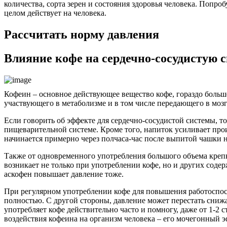
количества, сорта зерен и состояния здоровья человека. Попро
целом действует на человека.
Рассчитать норму давления
Влияние кофе на сердечно-сосудистую 
Кофеин – основное действующее вещество кофе, гораздо больше 
участвующего в метаболизме и в том числе передающего в мозг
Если говорить об эффекте для сердечно-сосудистой системы, то
пищеварительной системе. Кроме того, напиток усиливает прои
начинается примерно через полчаса-час после выпитой чашки на
Также от одновременного употребления большого объема крепко
возникает не только при употреблении кофе, но и других сод
аскофен повышает давление тоже.
При регулярном употреблении кофе для повышения работоспосо
полностью. С другой стороны, давление может перестать снижа
употребляет кофе действительно часто и помногу, даже от 1-2 
воздействия кофеина на организм человека – его мочегонный э