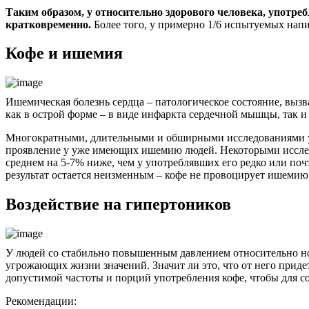
Таким образом, у относительно здорового человека, употребл
кратковременно.
Более того, у примерно 1/6 испытуемых напи
Кофе и ишемия
Ишемическая болезнь сердца – патологическое состояние, выз
как в острой форме – в виде инфаркта сердечной мышцы, так 
Многократными, длительными и обширными исследованиями уче
проявление у уже имеющих ишемию людей. Некоторыми исследо
среднем на 5-7% ниже, чем у употреблявших его редко или поч
результат остается неизменным – кофе не провоцирует ишемию 
Воздействие на гипертоников
У людей со стабильно повышенным давлением относительно нор
угрожающих жизни значений. Значит ли это, что от него придет
допустимой частоты и порций употребления кофе, чтобы для с
Рекомендации: