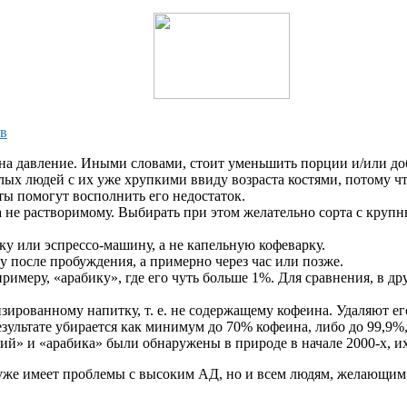
ов
 на давление. Иными словами, стоит уменьшить порции и/или до
илых людей с их уже хрупкими ввиду возраста костями, потому ч
ы помогут восполнить его недостаток.
 а не растворимому. Выбирать при этом желательно сорта с кру
ку или эспрессо-машину, а не капельную кофеварку.
 после пробуждения, а примерно через час или позже.
имеру, «арабику», где его чуть больше 1%. Для сравнения, в др
зированному напитку, т. е. не содержащему кофеина. Удаляют 
зультате убирается как минимум до 70% кофеина, либо до 99,9%,
» и «арабика» были обнаружены в природе в начале 2000-х, их
о уже имеет проблемы с высоким АД, но и всем людям, желающим