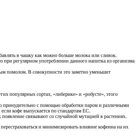
бавлять в чашку как можно больше молока или сливок.
то при регулярном употреблении данного напитка из организма
пным помолом. В совокупности это заметно уменьшит
угих популярных сортах, «либерике» и «робусте», этого
его принудительно с помощью обработки паром и различными
 если кофе выпускается по стандартам ЕС.
 появление связывают со случайной мутацией в растениях.
 перестраховаться и минимизировать влияние кофеина на их