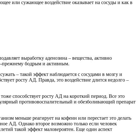
яющее или сужающее воздействие оказывает на сосуды и как в
 подавляет выработку аденозина – вещества, активно
по-прежнему бодрым и активным.
сужать – такой эффект наблюдается с сосудами в мозгу и
твует росту АД. Правда, это воздействие длится недолго –
тоже способствует росту АД на короткий период. Все это
 популярный противовоспалительный и обезболивающий препарат
низм меньше реагирует на кофеин или перестает это делать
нное АД. Однако второе возможно только если человек
тилетий такой эффект маловероятен. Еще один аспект