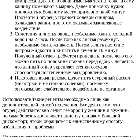
компресса. Для этого овощ измельчается на терке, а саму
кашицу помещают в марлю. Далее примочку нужно
приложить к больному месту примерно на 40 минут.
Протертый огурец устраняет болевой синдром,
охлаждает ранки, при этом оказывая заживляющее
воздействие.
Сплетения и листья овоща необходимо залить холодной
водой на 2 часа. После того как листья разбухнут,
необходимо слить жидкость. Потом залить растение
литром жидкости и кипятить в течение 10 минут.
Полученный отвар требуется процедить, после чего его
можно пить по половине стакана перед едой. Считается,
что данный отвар укрепляет стенки сосудов,
способствуя постепенному выздоровлению.
Некоторые врачи рекомендуют пить огуречный рассол
(не острый и не сильно соленый), поскольку
он оказывает слабительное воздействие на организм.
Использовать такие рецепты необходимо лишь как
дополнительный способ исцеления. Все дело в том, что
огурец действительно лечит геморрой у женщин и мужчин,
но сама болезнь доставляет пациенту слишком большой
дискомфорт, чтобы обращаться к единственному способу
избавления от проблемы.