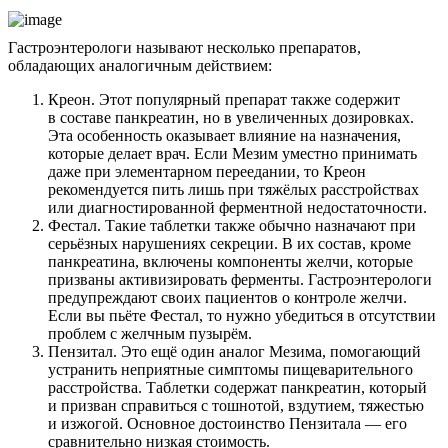
Гастроэнтерологи называют несколько препаратов,
обладающих аналогичным действием:
Креон. Этот популярный препарат также содержит
в составе панкреатин, но в увеличенных дозировках.
Эта особенность оказывает влияние на назначения,
которые делает врач. Если Мезим уместно принимать
даже при элементарном переедании, то Креон
рекомендуется пить лишь при тяжёлых расстройствах
или диагностированной ферментной недостаточности.
Фестал. Такие таблетки также обычно назначают при
серьёзных нарушениях секреции. В их состав, кроме
панкреатина, включены компоненты желчи, которые
призваны активизировать ферменты. Гастроэнтерологи
предупреждают своих пациентов о контроле желчи.
Если вы пьёте Фестал, то нужно убедиться в отсутствии
проблем с желчным пузырём.
Пензитал. Это ещё один аналог Мезима, помогающий
устранить неприятные симптомы пищеварительного
расстройства. Таблетки содержат панкреатин, который
и призван справиться с тошнотой, вздутием, тяжестью
и изжогой. Основное достоинство Пензитала — его
сравнительно низкая стоимость.