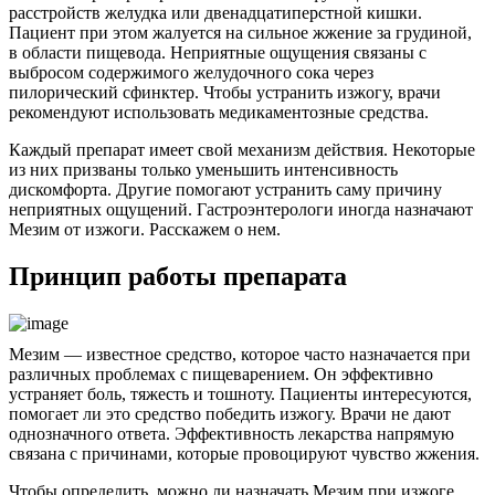
расстройств желудка или двенадцатиперстной кишки.
Пациент при этом жалуется на сильное жжение за грудиной,
в области пищевода. Неприятные ощущения связаны с
выбросом содержимого желудочного сока через
пилорический сфинктер. Чтобы устранить изжогу, врачи
рекомендуют использовать медикаментозные средства.
Каждый препарат имеет свой механизм действия. Некоторые
из них призваны только уменьшить интенсивность
дискомфорта. Другие помогают устранить саму причину
неприятных ощущений. Гастроэнтерологи иногда назначают
Мезим от изжоги. Расскажем о нем.
Принцип работы препарата
Мезим — известное средство, которое часто назначается при
различных проблемах с пищеварением. Он эффективно
устраняет боль, тяжесть и тошноту. Пациенты интересуются,
помогает ли это средство победить изжогу. Врачи не дают
однозначного ответа. Эффективность лекарства напрямую
связана с причинами, которые провоцируют чувство жжения.
Чтобы определить, можно ли назначать Мезим при изжоге,