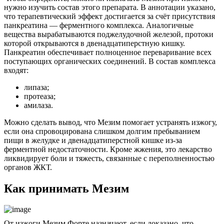
нужно изучить состав этого препарата. В аннотации указано,
что терапевтический эффект достигается за счёт присутствия
панкреатина — ферментного комплекса. Аналогичные
вещества вырабатываются поджелудочной железой, протоки
которой открываются в двенадцатиперстную кишку.
Панкреатин обеспечивает полноценное переваривание всех
поступающих органических соединений. В состав комплекса
входят:
липаза;
протеаза;
амилаза.
Можно сделать вывод, что Мезим помогает устранять изжогу,
если она спровоцирована слишком долгим пребыванием
пищи в желудке и двенадцатиперстной кишке из-за
ферментной недостаточности. Кроме жжения, это лекарство
ликвидирует боли и тяжесть, связанные с переполненностью
органов ЖКТ.
Как принимать Мезим
От изжоги Мезим Форте назначают, если доказано, что