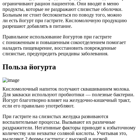
ограничивают рацион пациентов. Они вводят в меню
продукты, которые не раздражают слизистые оболочки.
Больным не стоит беспокоиться по поводу того, можно
ли есть йогурт при гастрите. Кисломолочную продукцию
разрешают добавлять в питание.
Правильное использование йогуртов при гастрите
с пониженным и повышенным сокоотделением помогает
наладить пищеварение, восстановить поврежденные
слизистые, предупредить рецидивы заболевания.
Польза йогурта
Кисломолочный напиток получают сквашиванием молока.
Для закваски используют пробиотики — полезные бактерии.
Йогурт благотворно влияет на желудочно-кишечный тракт,
если его правильно употребляют.
При гастрите на слизистых желудка развиваются
воспалительные процессы. Вызывают их различные
раздражители. Негативные факторы приводят к избыточному
количеству или нехватке соляной кислоты. Учитывая это,
выделяют 2 формы гастрита: с высокой и низкой