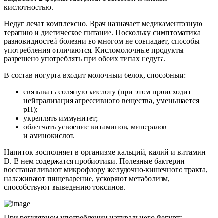
кислотностью.
Недуг лечат комплексно. Врач назначает медикаментозную
терапию и диетическое питание. Поскольку симптоматика
разновидностей болезни во многом не совпадает, способы
употребления отличаются. Кисломолочные продукты
разрешено употреблять при обоих типах недуга.
В состав йогурта входит молочный белок, способный:
связывать соляную кислоту (при этом происходит
нейтрализация агрессивного вещества, уменьшается
pH);
укреплять иммунитет;
облегчать усвоение витаминов, минералов
и аминокислот.
Напиток восполняет в организме кальций, калий и витамин
D. В нем содержатся пробиотики. Полезные бактерии
восстанавливают микрофлору желудочно-кишечного тракта,
налаживают пищеварение, ускоряют метаболизм,
способствуют выведению токсинов.
При регулярном употреблении натурального йогурта