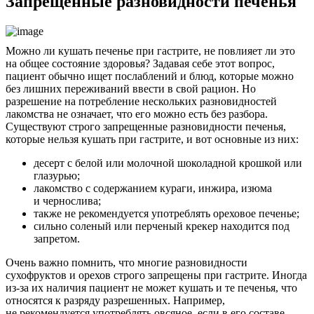
Запрещенные разновидности печенья
Можно ли кушать печенье при гастрите, не повлияет ли это
на общее состояние здоровья? Задавая себе этот вопрос,
пациент обычно ищет послаблений и блюд, которые можно
без лишних переживаний ввести в свой рацион. Но
разрешение на потребление нескольких разновидностей
лакомства не означает, что его можно есть без разбора.
Существуют строго запрещенные разновидности печенья,
которые нельзя кушать при гастрите, и вот основные из них:
десерт с белой или молочной шоколадной крошкой или
глазурью;
лакомство с содержанием кураги, инжира, изюма
и чернослива;
также не рекомендуется употреблять ореховое печенье;
сильно соленый или перченый крекер находится под
запретом.
Очень важно помнить, что многие разновидности
сухофруктов и орехов строго запрещены при гастрите. Иногда
из-за их наличия пациент не может кушать и те печенья, что
относятся к разряду разрешенных. Например,
не рекомендуется употреблять овсяное, если в его составе