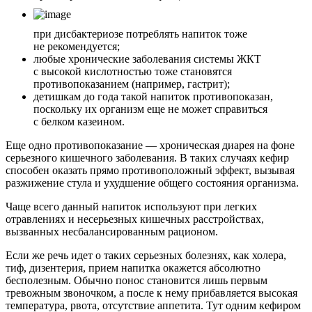
при дисбактериозе потреблять напиток тоже
не рекомендуется;
любые хронические заболевания системы ЖКТ
с высокой кислотностью тоже становятся
противопоказанием (например, гастрит);
детишкам до года такой напиток противопоказан,
поскольку их организм еще не может справиться
с белком казеином.
Еще одно противопоказание — хроническая диарея на фоне
серьезного кишечного заболевания. В таких случаях кефир
способен оказать прямо противоположный эффект, вызывая
разжижение стула и ухудшение общего состояния организма.
Чаще всего данный напиток используют при легких
отравлениях и несерьезных кишечных расстройствах,
вызванных несбалансированным рационом.
Если же речь идет о таких серьезных болезнях, как холера,
тиф, дизентерия, прием напитка окажется абсолютно
бесполезным. Обычно понос становится лишь первым
тревожным звоночком, а после к нему прибавляется высокая
температура, рвота, отсутствие аппетита. Тут одним кефиром