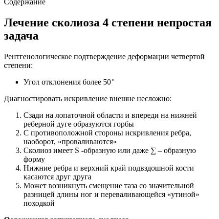
Содержание
Лечение сколиоза 4 степени непростая
задача
Рентгенологическое подтверждение деформации четвертой
степени:
Угол отклонения более 50 ̊
Диагностировать искривление внешне несложно:
Сзади на лопаточной области и впереди на нижней
реберной дуге образуются горбы
С противоположной стороны искривления ребра,
наоборот, «проваливаются»
Сколиоз имеет S -образную или даже ∑ – образную
форму
Нижние ребра и верхний край подвздошной кости
касаются друг друга
Может возникнуть смещение таза со значительной
разницей длины ног и переваливающейся «утиной»
походкой