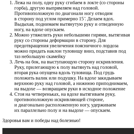
Лежа на полу, одну руку сгибаем в локте (со стороны
горба), другую выпрямляем над головой.
Противоположную по диагонали ногу отводим
в сторону под углом примерно 15 ̊. Делаем вдох.
Выдыхая, поднимаем вытянутую руку и отведенную
ногу, на вдохе опускаем.
Можно утяжелить руки небольшими гирями, вытягивая
руку со стороны деформации в сторону. Для
предотвращения увеличения поясничного лордоза
можно придать наклон туловищу вниз, подставив под
таз небольшую скамейку
Лечь на бок, на выступающую сторону искривления.
Руку, прилегающую к полу вытянуть над головой,
вторая рука опущена вдоль туловища. Под грудь
положить валик или подушку. На вдохе закидываем
верхнюю руку над головой, а нижнюю приподнимаем,
на выдохе — возвращаем руки в исходное положение
Стоя на четвереньках, на вдохе вытягиваем руку,
противоположную искривляющей стороне,
и диагонально расположенную ногу, удерживаем
их параллельно полу и на выдохе — опускаем.
Здоровья вам и победы над болезнью!