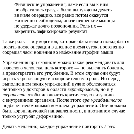
Физические упражнения, даже если вы к ним
не обратились сразу, а были вынуждены делать
вначале операцию, все равно потом окажутся
жизненно необходимы, иначе некрепкие мышцы
не удержат долго позвоночник. Роль их —
закрепить, зафиксировать результат
Та же роль — и у корсетов, которые обязательно понадобится
носить после операции в дневное время суток, постепенно
сокращая часы ношения во избежание атрофии мышц.
Упражнения при сколиозе можно также рекомендовать для
взрослого человека, цель которого — не вылечить болезнь,
а предотвратить его углубление. В этом случае они будут
играть укрепляющую и оздоровительную роль. Но перед
выполнением таких упражнений нужно обследоваться
не только у докторов в области
вертебрологии
, но и у
терапевта
, чтобы исключить критическую ситуацию
с внутренними органами. После этого
врач-реабилитолог
подберет необходимый комплекс упражнений. Они должны
быть корригирующей направленности, в противном случае
только усугубят деформацию.
Делать медленно, каждое упражнение повторять 7 раз: