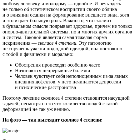
любому человеку, а молодому — вдвойне. И речь здесь
не только об эстетическом восприятии своего облика
и о влиянии осанки на формирование внешнего вида, хотя
и это играет большую роль. Важно то, что сколиоз
в буквальном смысле подрывает здоровье, причем не только
опорно-двигательной системы, но и многих других органов
и систем. Таковой является самая тяжелая форма
искривления —
сколиоз 4 степени
. Эту патологию
не спрячешь уже ни под одной одеждой, она постоянно
с тобой и физически и морально:
Обострения происходят особенно часто
Начинаются непрерывные болезни
Человек чувствует себя неполноценным из-за явных
внешних дефектов, у него начинаются депрессии
и психические расстройства
Поэтому лечение сколиоза 4 степени становится насущной
задачей, несмотря на то что количество людей с такой
деформацией не так уж велико.
На фото — так выглядит сколиоз 4 степени: