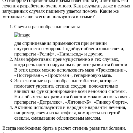
О геморрое современным врачам известно все, и методик его
лечения разработано очень много. Как результат, даже в самых
запущенных случаях пациенту удается помочь. Какие же
методики чаще всего используются врачами?
Свечи и разнообразные составы
для спринцевания применяются при лечении
внутреннего геморроя. Подойдут облепиховые свечи,
препараты «Релиф», «Натальсид» и другие.
Мази эффективны преимущественно в тех случаях,
когда речь идет о наружном варианте развития болезни.
В этих целях можно использовать мази «Троксевазин»,
«Постеризан», «Проктозан», гепариновую мазь.
Эффективные и разнообразные таблетки, которые
помогают укрепить стенки сосудов, положительно
влияют на функционирование всей венозной системы.
На любых этапах развития болезни можно использовать
препараты «Детралекс», «Литовит-Б», «Гинкор Форте».
Активно используются и народные варианты лечения,
например, свечи из картофеля, компрессы из тертой
свеклы, смазывание облепиховым маслом.
Всегда необходимо брать в расчет степень развития болезни.