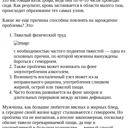
это настоящая катастрофа, ведь они по 8–10 часов проводят
сидя. Как результат, кровь застаивается в области малого таза,
происходит образование тех самых узлов.
Какие же еще причины способны повлиять на зарождение
проблемы? Это:
Тяжелый физический труд
с необходимостью частого поднятия тяжестей — одна из
основных причин, по которой мужчины вынуждены
бороться с геморроем.
Также проблема может возникать на фоне
злоупотребления алкоголем.
Возникнуть воспаленный узел может из-за
неправильного рациона, употребления слишком
жирной, острой или тяжелой пищи.
Часто болезнь развивается на фоне запоров и
длительных перерывов между актами дефикации.
Мужчины, как большие любители мясных и жирных блюд,
к середине своей жизни вдруг сталкиваются с геморроем. Но
проблема эта не внезапная, а вполне закономерная, поскольку
обилие тяжело перевариваемой пищи, да еще и
употребляемой в большом количестве — верный способ