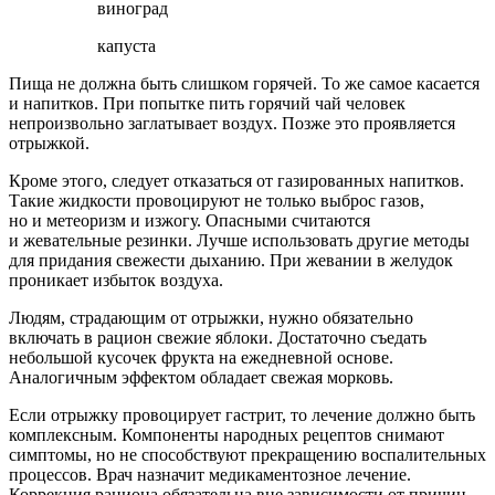
виноград
капуста
Пища не должна быть слишком горячей. То же самое касается
и напитков. При попытке пить горячий чай человек
непроизвольно заглатывает воздух. Позже это проявляется
отрыжкой.
Кроме этого, следует отказаться от газированных напитков.
Такие жидкости провоцируют не только выброс газов,
но и метеоризм и изжогу. Опасными считаются
и жевательные резинки. Лучше использовать другие методы
для придания свежести дыханию. При жевании в желудок
проникает избыток воздуха.
Людям, страдающим от отрыжки, нужно обязательно
включать в рацион свежие яблоки. Достаточно съедать
небольшой кусочек фрукта на ежедневной основе.
Аналогичным эффектом обладает свежая морковь.
Если отрыжку провоцирует гастрит, то лечение должно быть
комплексным. Компоненты народных рецептов снимают
симптомы, но не способствуют прекращению воспалительных
процессов. Врач назначит медикаментозное лечение.
Коррекция рациона обязательна вне зависимости от причин