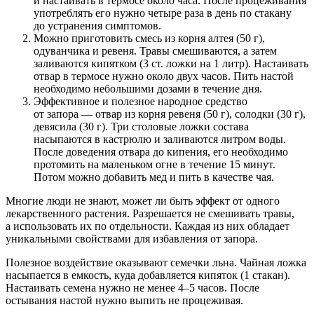
и настаивать в термосе около часа. После процеживания
употреблять его нужно четыре раза в день по стакану
до устранения симптомов.
Можно приготовить смесь из корня алтея (50 г),
одуванчика и ревеня. Травы смешиваются, а затем
заливаются кипятком (3 ст. ложки на 1 литр). Настаивать
отвар в термосе нужно около двух часов. Пить настой
необходимо небольшими дозами в течение дня.
Эффективное и полезное народное средство
от запора — отвар из корня ревеня (50 г), солодки (30 г),
девясила (30 г). Три столовые ложки состава
насыпаются в кастрюлю и заливаются литром воды.
После доведения отвара до кипения, его необходимо
протомить на маленьком огне в течение 15 минут.
Потом можно добавить мед и пить в качестве чая.
Многие люди не знают, может ли быть эффект от одного
лекарственного растения. Разрешается не смешивать травы,
а использовать их по отдельности. Каждая из них обладает
уникальными свойствами для избавления от запора.
Полезное воздействие оказывают семечки льна. Чайная ложка
насыпается в емкость, куда добавляется кипяток (1 стакан).
Настаивать семена нужно не менее 4–5 часов. После
остывания настой нужно выпить не процеживая.