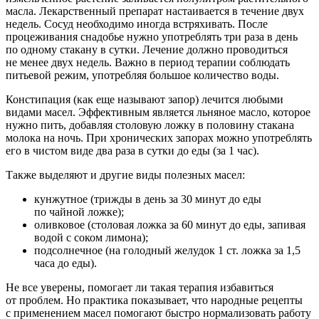
масла. Лекарственный препарат настаивается в течение двух
недель. Сосуд необходимо иногда встряхивать. После
процеживания снадобье нужно употреблять три раза в день
по одному стакану в сутки. Лечение должно проводиться
не менее двух недель. Важно в период терапии соблюдать
питьевой режим, употребляя большое количество воды.
Констипация (как еще называют запор) лечится любыми
видами масел. Эффективным является льняное масло, которое
нужно пить, добавляя столовую ложку в половину стакана
молока на ночь. При хронических запорах можно употреблять
его в чистом виде два раза в сутки до еды (за 1 час).
Также выделяют и другие виды полезных масел:
кунжутное (трижды в день за 30 минут до еды
по чайной ложке);
оливковое (столовая ложка за 60 минут до еды, запивая
водой с соком лимона);
подсолнечное (на голодный желудок 1 ст. ложка за 1,5
часа до еды).
Не все уверены, помогает ли такая терапия избавиться
от проблем. Но практика показывает, что народные рецепты
с применением масел помогают быстро нормализовать работу