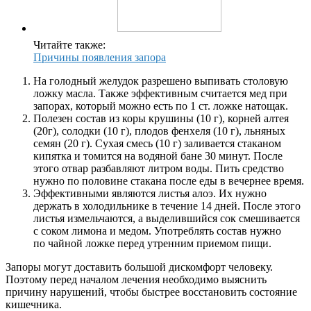
Читайте также:
Причины появления запора
На голодный желудок разрешено выпивать столовую
ложку масла. Также эффективным считается мед при
запорах, который можно есть по 1 ст. ложке натощак.
Полезен состав из коры крушины (10 г), корней алтея
(20г), солодки (10 г), плодов фенхеля (10 г), льняных
семян (20 г). Сухая смесь (10 г) заливается стаканом
кипятка и томится на водяной бане 30 минут. После
этого отвар разбавляют литром воды. Пить средство
нужно по половине стакана после еды в вечернее время.
Эффективными являются листья алоэ. Их нужно
держать в холодильнике в течение 14 дней. После этого
листья измельчаются, а выделившийся сок смешивается
с соком лимона и медом. Употреблять состав нужно
по чайной ложке перед утренним приемом пищи.
Запоры могут доставить большой дискомфорт человеку.
Поэтому перед началом лечения необходимо выяснить
причину нарушений, чтобы быстрее восстановить состояние
кишечника.