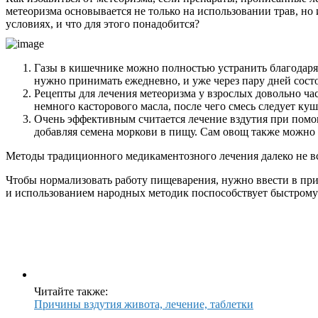
метеоризма основывается не только на использовании трав, н
условиях, и что для этого понадобится?
Газы в кишечнике можно полностью устранить благодаря к
нужно принимать ежедневно, и уже через пару дней сост
Рецепты для лечения метеоризма у взрослых довольно час
немного касторового масла, после чего смесь следует куш
Очень эффективным считается лечение вздутия при помощ
добавляя семена моркови в пищу. Сам овощ также можно 
Методы традиционного медикаментозного лечения далеко не вс
Чтобы нормализовать работу пищеварения, нужно ввести в при
и использованием народных методик поспособствует быстрому
Читайте также:
Причины вздутия живота, лечение, таблетки