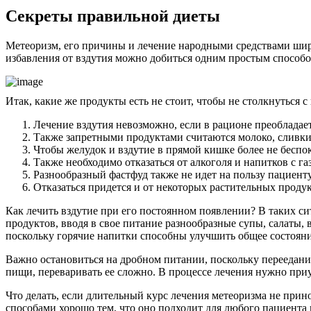
Секреты правильной диеты
Метеоризм, его причины и лечение народными средствами шир
избавления от вздутия можно добиться одним простым способ
Итак, какие же продукты есть не стоит, чтобы не столкнуться 
Лечение вздутия невозможно, если в рационе преобладае
Также запретными продуктами считаются молоко, сливки
Чтобы желудок и вздутие в прямой кишке более не беспо
Также необходимо отказаться от алкоголя и напитков с га
Разнообразный фастфуд также не идет на пользу пациенту
Отказаться придется и от некоторых растительных продук
Как лечить вздутие при его постоянном появлении? В таких си
продуктов, вводя в свое питание разнообразные супы, салаты
поскольку горячие напитки способны улучшить общее состоян
Важно остановиться на дробном питании, поскольку переедани
пищи, переваривать ее сложно. В процессе лечения нужно приуч
Что делать, если длительный курс лечения метеоризма не прин
способами хорошо тем, что оно подходит для любого пациента 