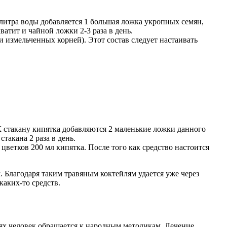
 литра воды добавляется 1 большая ложка укропных семян,
ватит и чайной ложки 2-3 раза в день.
 измельченных корней). Этот состав следует настаивать
К стакану кипятка добавляются 2 маленькие ложки данного
такана 2 раза в день.
ветков 200 мл кипятка. После того как средство настоится
 Благодаря таким травяным коктейлям удается уже через
аких-то средств.
ях человек обращается к народным методикам. Лечение