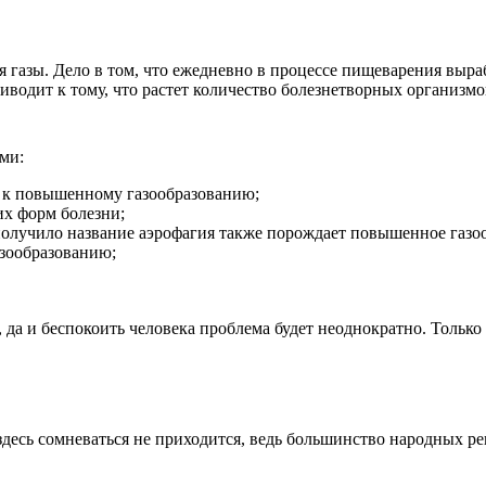
я газы. Дело в том, что ежедневно в процессе пищеварения выра
водит к тому, что растет количество болезнетворных организмов
ми:
и к повышенному газообразованию;
х форм болезни;
получило название аэрофагия также порождает повышенное газо
зообразованию;
 да и беспокоить человека проблема будет неоднократно. Толь
здесь сомневаться не приходится, ведь большинство народных р