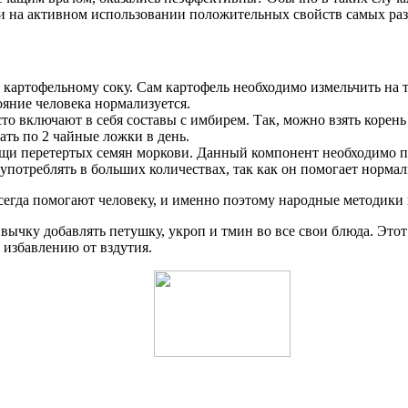
о и на активном использовании положительных свойств самых раз
артофельному соку. Сам картофель необходимо измельчить на тер
ояние человека нормализуется.
то включают в себя составы с имбирем. Так, можно взять корень
ать по 2 чайные ложки в день.
и перетертых семян моркови. Данный компонент необходимо при
употреблять в больших количествах, так как он помогает норма
егда помогают человеку, и именно поэтому народные методики н
вычку добавлять петушку, укроп и тмин во все свои блюда. Это
 избавлению от вздутия.