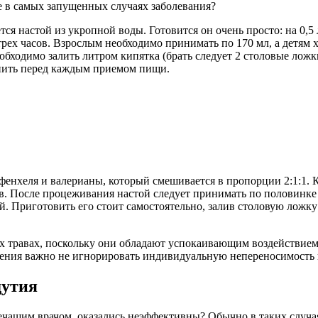
е в самых запущенных случаях заболевания?
я настой из укропной воды. Готовится он очень просто: на 0,5
трех часов. Взрослым необходимо принимать по 170 мл, а детям х
бходимо залить литром кипятка (брать следует 2 столовые ложки
и пить перед каждым приемом пищи.
фенхеля и валерианы, который смешивается в пропорции 2:1:1. 
сов. После процеживания настой следует принимать по половинке с
 Приготовить его стоит самостоятельно, залив столовую ложку ц
 травах, поскольку они обладают успокаивающим воздействием.
ечения важно не игнорировать индивидуальную непереносимость к
дутия
лечащим врачом, оказались неэффективны? Обычно в таких случа