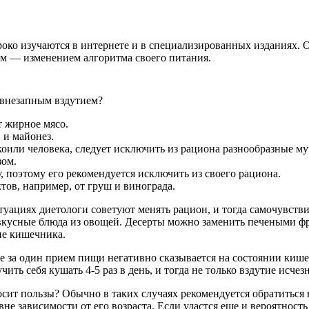
око изучаются в интернете и в специализированных изданиях. 
ом — изменением алгоритма своего питания.
с внезапным вздутием?
т жирное мясо.
 и майонез.
коили человека, следует исключить из рациона разнообразные му
зом.
, поэтому его рекомендуется исключить из своего рациона.
тов, например, от груш и винограда.
туациях диетологи советуют менять рацион, и тогда самочувств
, вкусные блюда из овощей. Десерты можно заменить печеными ф
ие кишечника.
е за один прием пищи негативно сказывается на состоянии кише
ить себя кушать 4-5 раз в день, и тогда не только вздутие исче
осит пользы? Обычно в таких случаях рекомендуется обратиться
вне зависимости от его возраста. Если удастся еще и вероятнос