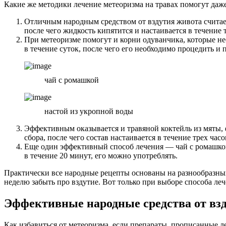
Какие же методики лечение метеоризма на травах помогут даж
Отличным народным средством от вздутия живота считаетс
после чего жидкость кипятится и настаивается в течение 
При метеоризме помогут и корни одуванчика, которые нео
в течение суток, после чего его необходимо процедить 
чай с ромашкой
настой из укропной воды
Эффективным оказывается и травяной коктейль из мяты, 
сбора, после чего состав настаивается в течение трех ча
Еще один эффективный способ лечения — чай с ромашкой.
в течение 20 минут, его можно употреблять.
Практически все народные рецепты основаны на разнообразных
неделю забыть про вздутие. Вот только при выборе способа л
Эффективные народные средства от вз
Как избавиться от метеоризма, если препараты, прописанные 