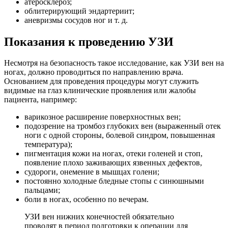
атеросклероз;
облитерирующий эндартериит;
аневризмы сосудов ног и т. д.
Показания к проведению УЗИ
Несмотря на безопасность такое исследование, как УЗИ вен на
ногах, должно проводиться по направлению врача.
Основанием для проведения процедуры могут служить
видимые на глаз клинические проявления или жалобы
пациента, например:
варикозное расширение поверхностных вен;
подозрение на тромбоз глубоких вен (выраженный отек
ноги с одной стороны, болевой синдром, повышенная
температура);
пигментация кожи на ногах, отеки голеней и стоп,
появление плохо заживающих язвенных дефектов,
судороги, онемение в мышцах голени;
постоянно холодные бледные стопы с синюшными
пальцами;
боли в ногах, особенно по вечерам.
УЗИ вен нижних конечностей обязательно
проводят в период подготовки к операции для