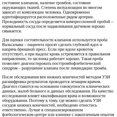
состояние клапанов, наличие тромбов, состояние
окружающих тканей. Степень визуализации во многом
зависит от комплекции человека. Одновременно
идентифицируется расположенные рядом артерии.
Проходимость сосуда определяется компрессионной пробой –
нормальный сосуд после надавливания датчиком хорошо
смыкается.
Для оценки состоятельности клапанов используется проба
Вальсальвы – пациента просят сделать глубокий вдох и
напрячь брюшной пресс. Если при вдохе кровоток
отсутствует, а при выдохе кровь устремляется в правильном
направлении, то заслонка работает хорошо. Такая проба
позволяет диагностировать посттромбофлебитический
синдром – разрушение клапана после ликвидации тромба.
После обследования вен нижних конечностей методом УЗИ
расшифровка результатов проводится лечащим врачом.
Диагноз ставится на основании совокупности клинических
данных, жалоб больного и данных обследования. На качество
исследования влияет квалификация врача и возможности
оборудования. Поэтому к тому, где можно сделать УЗИ
сосудов нижних конечностей, необходимо отнестись
ответственно. Лучше в специализированном
флебологическом центре или клинике с накопленным опытом