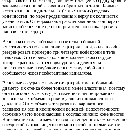
открываются только под давлением текущей к сердцу крови и
закрываются при образовании обратных потоков. Больше
всего клапанов в дистальных (самых низких) отделах
конечностей, по мере продвижения к верху их количество
уменьшается. От нормальной работы клапанного аппарата
зависит обеспечение центростремительного тока крови в
направлении сердца.
Венозная система обладает значительно большей
вместимостью по сравнению с артериальной, она способна
резервировать примерно три четверти всей крови в теле
человека. Это связано с большим количеством сосудов,
которые располагаются в два уровня и делятся на
поверхностные и глубокие вены, между собой они
сообщаются через перфорантные капилляры.
Венозные сосуды в отличие от артерий имеют больший
диаметр, их стенка более тонкая и менее эластичная, поэтому
они способны к легкому растяжению и депонированию
значительных объемов крови в условиях повышенного
давления. Этим объясняется развитие варикозного
расширения вен и хронической венозной недостаточности,
особенно часто возникающей в сосудах нижних конечностей.
В последние годы отмечается явная тенденция к омоложению
сосудистой патологии, что связано с особенностями жизни
современных людей (гиподинамия, неправильное питание,