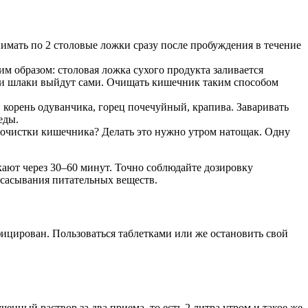
нимать по 2 столовые ложки сразу после пробуждения в течение
им образом: столовая ложка сухого продукта заливается
т, и шлаки выйдут сами. Очищать кишечник таким способом
корень одуванчика, горец почечуйный, крапива. Заваривать
еды.
 очистки кишечника? Делать это нужно утром натощак. Одну
ают через 30–60 минут. Точно соблюдайте дозировку
сасывания питательных веществ.
фицирован. Пользоваться таблетками или же остановить свой
ченный раствор за два приема, то есть 2 литра утром и такое же