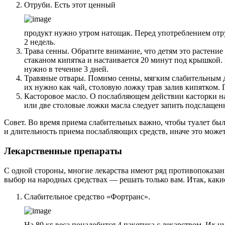
Отруби. Есть этот ценный
продукт нужно утром натощак. Перед употреблением отруб
2 недель.
Трава сенны. Обратите внимание, что детям это растение
стаканом кипятка и настаивается 20 минут под крышкой.
нужно в течение 3 дней.
Травяные отвары. Помимо сенны, мягким слабительным де
их нужно как чай, столовую ложку трав залив кипятком. П
Касторовое масло. О послабляющем действии касторки н
или две столовые ложки масла следует запить подслаще
Совет. Во время приема слабительных важно, чтобы туалет бы
и длительность приема послабляющих средств, иначе это мож
Лекарственные препараты
С одной стороны, многие лекарства имеют ряд противопоказан
выбор на народных средствах — решать только вам. Итак, как
Слабительное средство «Фортранс».
На 80 кг веса понадобится 4 пакетика с лекарством. Их н