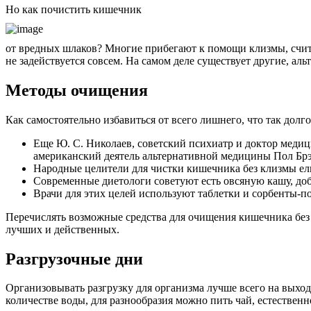
Но как почистить кишечник
от вредных шлаков? Многие прибегают к помощи клизмы, счита
не задействуется совсем. На самом деле существует другие, 
Методы очищения
Как самостоятельно избавиться от всего лишнего, что так дол
Еще Ю. С. Николаев, советский психиатр и доктор медици
американский деятель альтернативной медицины Пол Брэг
Народные целители для чистки кишечника без клизмы ели
Современные диетологи советуют есть овсяную кашу, доб
Врачи для этих целей используют таблетки и сорбенты-п
Перечислять возможные средства для очищения кишечника без
лучших и действенных.
Разгрузочные дни
Организовывать разгрузку для организма лучше всего на выходн
количестве воды, для разнообразия можно пить чай, естественн