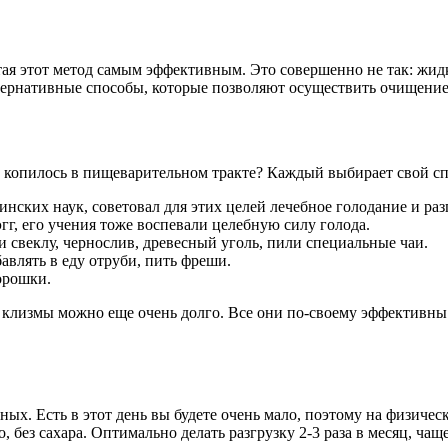
я этот метод самым эффективным. Это совершенно не так: жидк
альтернативные способы, которые позволяют осуществить очищен
го копилось в пищеварительном тракте? Каждый выбирает свой сп
нских наук, советовал для этих целей лечебное голодание и ра
г, его учения тоже воспевали целебную силу голода.
 свеклу, чернослив, древесный уголь, пили специальные чаи.
авлять в еду отруби, пить фреши.
орошки.
 клизмы можно еще очень долго. Все они по-своему эффективны
ых. Есть в этот день вы будете очень мало, поэтому на физичес
о, без сахара. Оптимально делать разгрузку 2-3 раза в месяц, ч