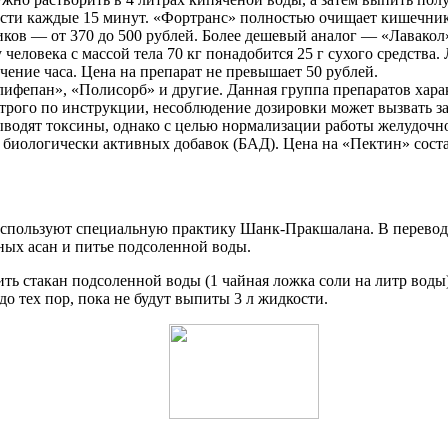
кости каждые 15 минут. «Фортранс» полностью очищает кишечни
ов — от 370 до 500 рублей. Более дешевый аналог — «Лавакол»,
еловека с массой тела 70 кг понадобится 25 г сухого средства. 
ение часа. Цена на препарат не превышает 50 рублей.
фепан», «Полисорб» и другие. Данная группа препаратов характ
рого по инструкции, несоблюдение дозировки может вызвать за
водят токсины, однако с целью нормализации работы желудоч
биологически активных добавок (БАД). Цена на «Пектин» состав
используют специальную практику Шанк-Пракшалана. В переводе
ых асан и питье подсоленной воды.
пить стакан подсоленной воды (1 чайная ложка соли на литр вод
о тех пор, пока не будут выпиты 3 л жидкости.