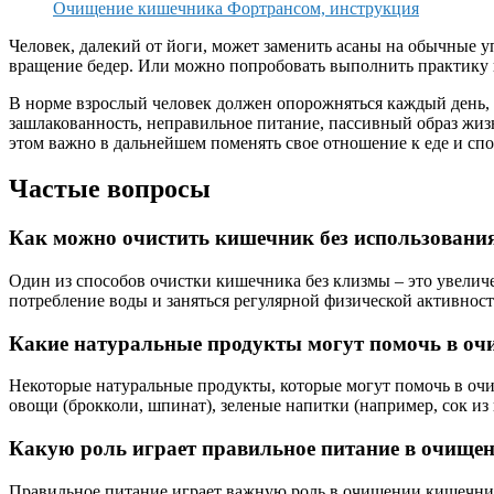
Очищение кишечника Фортрансом, инструкция
Человек, далекий от йоги, может заменить асаны на обычные у
вращение бедер. Или можно попробовать выполнить практику 
В норме взрослый человек должен опорожняться каждый день, о
зашлакованность, неправильное питание, пассивный образ жизн
этом важно в дальнейшем поменять свое отношение к еде и сп
Частые вопросы
Как можно очистить кишечник без использовани
Один из способов очистки кишечника без клизмы – это увелич
потребление воды и заняться регулярной физической активнос
Какие натуральные продукты могут помочь в о
Некоторые натуральные продукты, которые могут помочь в очи
овощи (брокколи, шпинат), зеленые напитки (например, сок и
Какую роль играет правильное питание в очище
Правильное питание играет важную роль в очищении кишечника