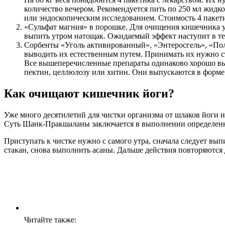
количество вечером. Рекомендуется пить по 250 мл жид
или эндоскопическим исследованием. Стоимость 4 пакетик
«Сульфат магния» в порошке. Для очищения кишечника у ч
выпить утром натощак. Ожидаемый эффект наступит в теч
Сорбенты «Уголь активированный», «Энтеросгель», «Поли
выводить их естественным путем. Принимать их нужно ст
Все вышеперечисленные препараты одинаково хорошо вы
пектин, целлюлозу или хитин. Они выпускаются в форме 
Как очищают кишечник йоги?
Уже много десятилетий для чистки организма от шлаков йоги 
Суть Шанк-Пракшаланы заключается в выполнении определенн
Приступать к чистке нужно с самого утра, сначала следует вы
стакан, снова выполнить асаны. Дальше действия повторяются д
Читайте также: