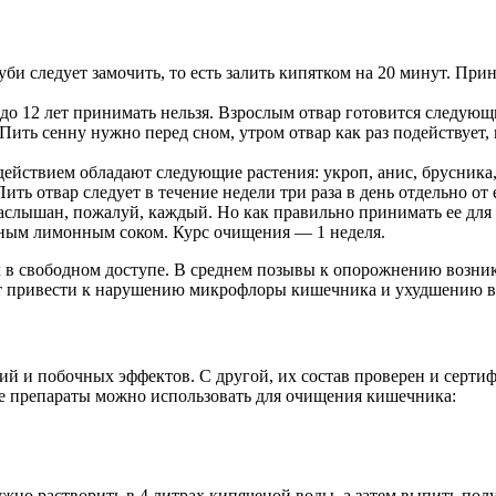
и следует замочить, то есть залить кипятком на 20 минут. При
 до 12 лет принимать нельзя. Взрослым отвар готовится следующ
 Пить сенну нужно перед сном, утром отвар как раз подействуе
йствием обладают следующие растения: укроп, анис, брусника, 
ить отвар следует в течение недели три раза в день отдельно от 
аслышан, пожалуй, каждый. Но как правильно принимать ее для
нным лимонным соком. Курс очищения — 1 неделя.
л в свободном доступе. В среднем позывы к опорожнению возник
ет привести к нарушению микрофлоры кишечника и ухудшению в
ий и побочных эффектов. С другой, их состав проверен и серти
ие препараты можно использовать для очищения кишечника:
ужно растворить в 4 литрах кипяченой воды, а затем выпить полу