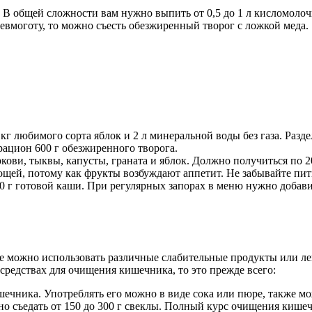
у. В общей сложности вам нужно выпить от 0,5 до 1 л кисломоло
невмоготу, то можно съесть обезжиренный творог с ложкой меда.
 кг любимого сорта яблок и 2 л минеральной воды без газа. Разд
рацион 600 г обезжиренного творога.
ови, тыквы, капусты, граната и яблок. Должно получиться по 
ощей, потому как фрукты возбуждают аппетит. Не забывайте пит
00 г готовой каши. При регулярных запорах в меню нужно доба
 можно использовать различные слабительные продукты или лек
 средствах для очищения кишечника, то это прежде всего:
ечника. Употреблять его можно в виде сока или пюре, также мож
ужно съедать от 150 до 300 г свеклы. Полный курс очищения кише