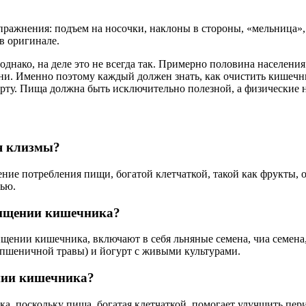
пражнения: подъем на носочки, наклоны в стороны, «мельница»,
в оригинале.
днако, на деле это не всегда так. Примерно половина населения
и. Именно поэтому каждый должен знать, как очистить кишечник
орту. Пища должна быть исключительно полезной, а физические
я клизмы?
ение потребления пищи, богатой клетчаткой, такой как фрукты,
тью.
чищении кишечника?
щении кишечника, включают в себя льняные семена, чиа семена,
з пшеничной травы) и йогурт с живыми культурами.
нии кишечника?
, поскольку пища, богатая клетчаткой, помогает улучшить пери