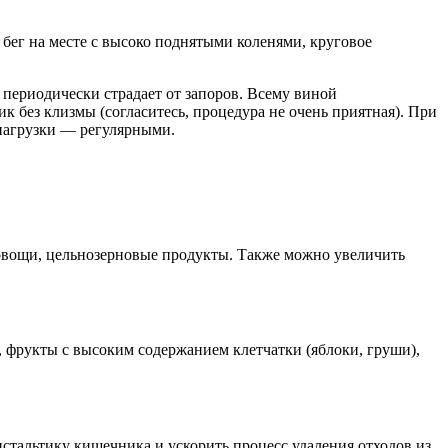
 бег на месте с высоко поднятыми коленями, круговое
 периодически страдает от запоров. Всему виной
 без клизмы (согласитесь, процедура не очень приятная). При
 нагрузки — регулярными.
 овощи, цельнозерновые продукты. Также можно увеличить
 фрукты с высоким содержанием клетчатки (яблоки, груши),
стальтику кишечника и ускорить процесс удаления отходов из