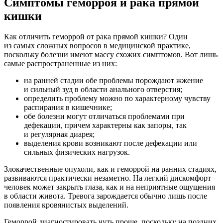
Симптомы геморроя и рака прямой
кишки
Как отличить геморрой от рака прямой кишки? Один
из самых сложных вопросов в медицинской практике,
поскольку болезни имеют массу схожих симптомов. Вот лишь
самые распространенные из них:
на ранней стадии обе проблемы порождают жжение
и сильный зуд в области анального отверстия;
определить проблему можно по характерному чувству
распирания в кишечнике;
обе болезни могут отличаться проблемами при
дефекации, причем характерны как запоры, так
и регулярная диарея;
выделения крови возникают после дефекации или
сильных физических нагрузок.
Злокачественные опухоли, как и геморрой на ранних стадиях,
развиваются практически незаметно. На легкий дискомфорт
человек может закрыть глаза, как и на неприятные ощущения
в области живота. Тревога зарождается обычно лишь после
появления кровянистых выделений.
Геморрой диагностировать чуть проще, поскольку на поздних