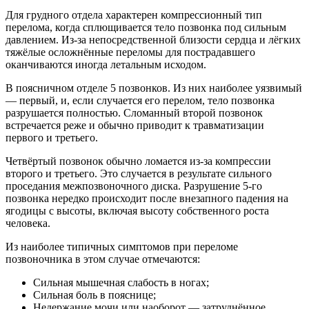
Для грудного отдела характерен компрессионный тип
перелома, когда сплющивается тело позвонка под сильным
давлением. Из-за непосредственной близости сердца и лёгких
тяжёлые осложнённые переломы для пострадавшего
оканчиваются иногда летальным исходом.
В поясничном отделе 5 позвонков. Из них наиболее уязвимый
— первый, и, если случается его перелом, тело позвонка
разрушается полностью. Сломанный второй позвонок
встречается реже и обычно приводит к травматизации
первого и третьего.
Четвёртый позвонок обычно ломается из-за компрессии
второго и третьего. Это случается в результате сильного
проседания межпозвоночного диска. Разрушение 5-го
позвонка нередко происходит после внезапного падения на
ягодицы с высоты, включая высоту собственного роста
человека.
Из наиболее типичных симптомов при переломе
позвоночника в этом случае отмечаются:
Сильная мышечная слабость в ногах;
Сильная боль в пояснице;
Недержание мочи или наоборот — затруднённое