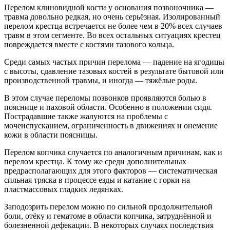
Перелом клиновидной кости у основания позвоночника —
травма довольно редкая, но очень серьёзная. Изолированный
перелом крестца встречается не более чем в 20% всех случаев
травм в этом сегменте. Во всех остальных ситуациях крестец
повреждается вместе с костями тазового кольца.
Среди самых частых причин перелома — падение на ягодицы
с высоты, сдавление тазовых костей в результате бытовой или
производственной травмы, и иногда — тяжёлые роды.
В этом случае переломы позвонков проявляются болью в
пояснице и паховой области. Особенно в положении сидя.
Пострадавшие также жалуются на проблемы с
мочеиспусканием, ограниченность в движениях и онемение
кожи в области поясницы.
Перелом копчика случается по аналогичным причинам, как и
перелом крестца. К тому же среди дополнительных
предрасполагающих для этого факторов — систематическая
сильная тряска в процессе езды и катание с горки на
пластмассовых гладких ледянках.
Заподозрить перелом можно по сильной продолжительной
боли, отёку и гематоме в области копчика, затруднённой и
болезненной дефекации. В некоторых случаях последствия