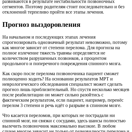
развиваются в результате нестабильности позвоночных
сегментов. Поэтому родителям стоит последовательно и без
отклонений терпеливо пройти все этапы лечения.
Прогноз выздоровления
На начальном и последующих этапах лечения
спрогнозировать однозначный результат невозможно, потому
как многое зависит от степени перелома. Для прогноза на
полное излечение тяжесть травмы определяется не
количеством разрушенных позвонков, а процентом
продольного и поперечного повреждения спинного мозга.
Как скоро после перелома позвоночника пациент сможет
полноценно ходить? На основании результатов МРТ и
неврологического обследования специалист может сделать
прогноз лишь приблизительный. Но спустя несколько месяцев
после реабилитации он может сильно разойтись с
фактическим результатом, если пациент, например, перенёс
перелом 3 степени и речь идёт о разрыве в спинном мозге.
Что касается переломов, при которых не пострадали ни
спинной мозг, ни связки с сосудами, здесь шансы полностью
вылечить позвоночник максимально высокие. В любом
случае многое зависит не только от разновидности перелома и