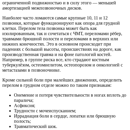
ограниченной подвижностью и в силу этого — меньшей
амортизацией межпозвоночных дисков.
Наиболее часто ломаются самые крупные 10, 11 и 12
позвонки, которые функционируют как опора для грудной
клетки. Перелом тела позвонка может быть как
изолированным, так и сочетаться с ЧМТ, переломами рёбер,
травмами брюшной полости и переломами в верхних или
нижних конечностях. Это в основном происходит при
падениях с большой высоты, происшествиях на дороге, как
производственная травма и на фоне патологий костей.
Например, в группе риска все, кто страдают костным
туберкулёзом, остеомиелитом, остеопорозом и онкологией с
метастазами в позвоночнике.
Кроме сильной боли при малейших движениях, определить
перелом в грудном отделе можно по таким признакам:
Онемение и потеря чувствительности в ногах вплоть до
паралича;
Асфиксия;
Трудности с мочеиспусканием;
Иррадиация боли в сердце, лопатки или брюшную
полость;
Травматический шок.