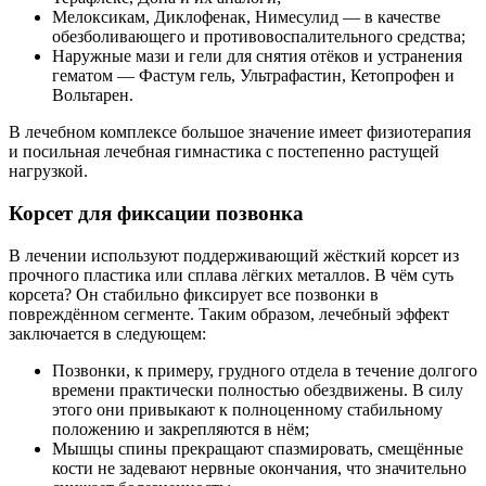
Мелоксикам, Диклофенак, Нимесулид — в качестве
обезболивающего и противовоспалительного средства;
Наружные мази и гели для снятия отёков и устранения
гематом — Фастум гель, Ультрафастин, Кетопрофен и
Вольтарен.
В лечебном комплексе большое значение имеет физиотерапия
и посильная лечебная гимнастика с постепенно растущей
нагрузкой.
Корсет для фиксации позвонка
В лечении используют поддерживающий жёсткий корсет из
прочного пластика или сплава лёгких металлов. В чём суть
корсета? Он стабильно фиксирует все позвонки в
повреждённом сегменте. Таким образом, лечебный эффект
заключается в следующем:
Позвонки, к примеру, грудного отдела в течение долгого
времени практически полностью обездвижены. В силу
этого они привыкают к полноценному стабильному
положению и закрепляются в нём;
Мышцы спины прекращают спазмировать, смещённые
кости не задевают нервные окончания, что значительно