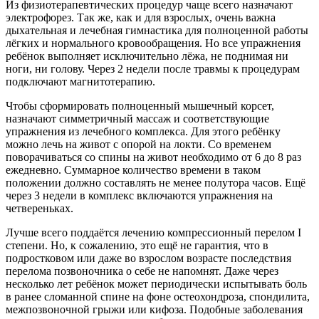
Из физиотерапевтических процедур чаще всего назначают
электрофорез. Так же, как и для взрослых, очень важна
дыхательная и лечебная гимнастика для полноценной работы
лёгких и нормального кровообращения. Но все упражнения
ребёнок выполняет исключительно лёжа, не поднимая ни
ноги, ни голову. Через 2 недели после травмы к процедурам
подключают магнитотерапию.
Чтобы сформировать полноценный мышечный корсет,
назначают симметричный массаж и соответствующие
упражнения из лечебного комплекса. Для этого ребёнку
можно лечь на живот с опорой на локти. Со временем
поворачиваться со спины на живот необходимо от 6 до 8 раз
ежедневно. Суммарное количество времени в таком
положении должно составлять не менее полутора часов. Ещё
через 3 недели в комплекс включаются упражнения на
четвереньках.
Лучше всего поддаётся лечению компрессионный перелом I
степени. Но, к сожалению, это ещё не гарантия, что в
подростковом или даже во взрослом возрасте последствия
перелома позвоночника о себе не напомнят. Даже через
несколько лет ребёнок может периодически испытывать боль
в ранее сломанной спине на фоне остеохондроза, спондилита,
межпозвоночной грыжи или кифоза. Подобные заболевания