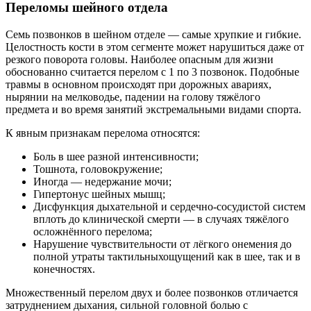
Переломы шейного отдела
Семь позвонков в шейном отделе — самые хрупкие и гибкие.
Целостность кости в этом сегменте может нарушиться даже от
резкого поворота головы. Наиболее опасным для жизни
обоснованно считается перелом с 1 по 3 позвонок. Подобные
травмы в основном происходят при дорожных авариях,
нырянии на мелководье, падении на голову тяжёлого
предмета и во время занятий экстремальными видами спорта.
К явным признакам перелома относятся:
Боль в шее разной интенсивности;
Тошнота, головокружение;
Иногда — недержание мочи;
Гипертонус шейных мышц;
Дисфункция дыхательной и сердечно-сосудистой систем
вплоть до клинической смерти — в случаях тяжёлого
осложнённого перелома;
Нарушение чувствительности от лёгкого онемения до
полной утраты тактильныхощущений как в шее, так и в
конечностях.
Множественный перелом двух и более позвонков отличается
затруднением дыхания, сильной головной болью с