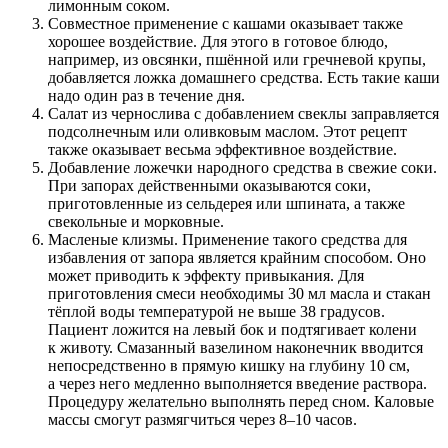
лимонным соком.
Совместное применение с кашами оказывает также
хорошее воздействие. Для этого в готовое блюдо,
например, из овсянки, пшённой или гречневой крупы,
добавляется ложка домашнего средства. Есть такие каши
надо один раз в течение дня.
Салат из чернослива с добавлением свеклы заправляется
подсолнечным или оливковым маслом. Этот рецепт
также оказывает весьма эффективное воздействие.
Добавление ложечки народного средства в свежие соки.
При запорах действенными оказываются соки,
приготовленные из сельдерея или шпината, а также
свекольные и морковные.
Масленые клизмы. Применение такого средства для
избавления от запора является крайним способом. Оно
может приводить к эффекту привыкания. Для
приготовления смеси необходимы 30 мл масла и стакан
тёплой воды температурой не выше 38 градусов.
Пациент ложится на левый бок и подтягивает колени
к животу. Смазанный вазелином наконечник вводится
непосредственно в прямую кишку на глубину 10 см,
а через него медленно выполняется введение раствора.
Процедуру желательно выполнять перед сном. Каловые
массы смогут размягчиться через 8–10 часов.