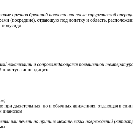
авме органов брюшной полости или после хирургической операц
брами (посредине), отдающую под лопатку и область, располож
и полусидя
четкой локализации и сопровождающаяся повышенной температур
й приступа аппендицита
их)
ько при дыхательных, но и обычных движениях, отдающая в спин
м цианозом
енки или печени по причине механических повреждений (катастр
мы: