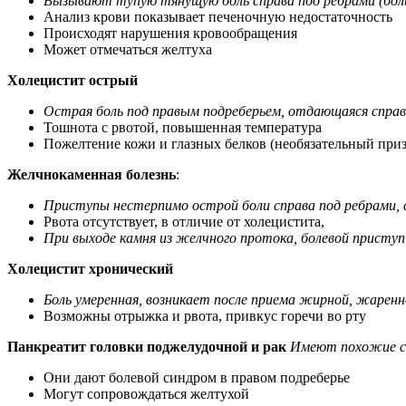
Вызывают тупую тянущую боль справа под ребрами (болит
Анализ крови показывает печеночную недостаточность
Происходят нарушения кровообращения
Может отмечаться желтуха
Холецистит острый
Острая боль под правым подреберьем, отдающаяся справа
Тошнота с рвотой, повышенная температура
Пожелтение кожи и глазных белков (необязательный приз
Желчнокаменная болезнь
:
Приступы нестерпимо острой боли справа под ребрами, с
Рвота отсутствует, в отличие от холецистита,
При выходе камня из желчного протока, болевой приступ
Холецистит хронический
Боль умеренная, возникает после приема жирной, жарен
Возможны отрыжка и рвота, привкус горечи во рту
Панкреатит головки поджелудочной и рак
Имеют похожие с
Они дают болевой синдром в правом подреберье
Могут сопровождаться желтухой