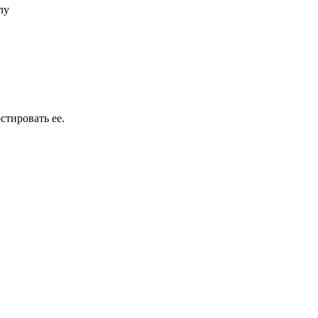
лу
стировать ее.