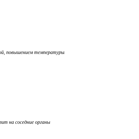
той, повышением температур
ы
вит на соседние органы