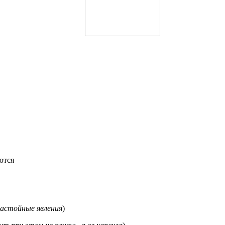
ются
застойные явления
)