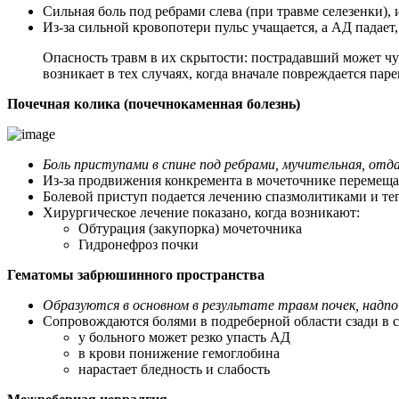
Сильная боль под ребрами слева (при травме селезенки),
Из-за сильной кровопотери пульс учащается, а АД падает,
Опасность травм в их скрытости: пострадавший может чувс
возникает в тех случаях, когда вначале повреждается па
Почечная колика (почечнокаменная болезнь)
Боль приступами в спине под ребрами, мучительная, отд
Из-за продвижения конкремента в мочеточнике перемеща
Болевой приступ подается лечению спазмолитиками и т
Хирургическое лечение показано, когда возникают:
Обтурация (закупорка) мочеточника
Гидронефроз почки
Гематомы забрюшинного пространства
Образуются в основном в результате травм почек, надп
Сопровождаются болями в подреберной области сзади в 
у больного может резко упасть АД
в крови понижение гемоглобина
нарастает бледность и слабость