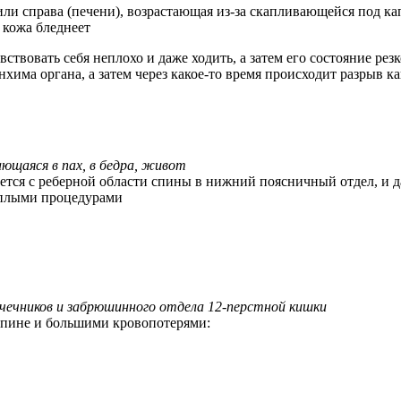
 или справа (печени), возрастающая из-за скапливающейся под 
 кожа бледнеет
твовать себя неплохо и даже ходить, а затем его состояние рез
ренхима органа, а затем через какое-то время происходит разрыв
ающаяся в пах, в бедра, живот
ется с реберной области спины в нижний поясничный отдел, и 
еплыми процедурами
очечников и забрюшинного отдела 12-перстной кишки
спине и большими кровопотерями: