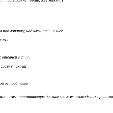
 при этом не печень, а ее капсула
)
 под лопатку, над ключицей и в шее
нак)
 отдачей в спину
 сразу утихает
ной острой пищи
имптомы, напоминающие дискинезию желчевыводящих протоко