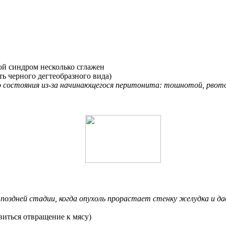
ой синдром несколько сглажен
ть черного дегтеобразного вида)
о состояния из-за начинающегося перитонита: тошнотой, рво
оздней стадии, когда опухоль прорастает стенку желудка и да
иться отвращение к мясу)