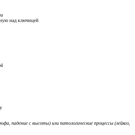
ии
енную над ключицей
ой
у
офа, падение с высоты) или патологические процессы (лейкоз,