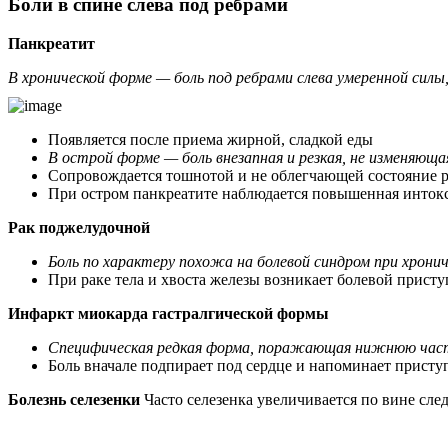
Боли в спине слева под ребрами
Панкреатит
В хронической форме — боль под ребрами слева умеренной силы
Появляется после приема жирной, сладкой еды
В острой форме — боль внезапная и резкая, не изменяющ
Сопровождается тошнотой и не облегчающей состояние 
При остром панкреатите наблюдается повышенная интокс
Рак поджелудочной
Боль по характеру похожа на болевой синдром при хронич
При раке тела и хвоста железы возникает болевой прист
Инфаркт миокарда гастралгической формы
Специфическая редкая форма, поражающая нижнюю част
Боль вначале подпирает под сердце и напоминает приступ
Болезнь селезенки
Часто селезенка увеличивается по вине сле