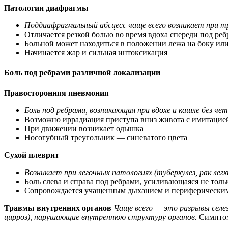
Патологии диафрагмы
Поддиафрагмальный абсцесс чаще всего возникает при тр
Отличается резкой болью во время вдоха спереди под ре
Больной может находиться в положении лежа на боку ил
Начинается жар и сильная интоксикация
Боль под ребрами различной локализации
Правосторонняя пневмония
Боль под ребрами, возникающая при вдохе и кашле без 
Возможно иррадиация приступа вниз живота с имитацие
При движении возникает одышка
Носогубный треугольник — синеватого цвета
Сухой плеврит
Возникает при легочных патологиях (туберкулез, рак легк
Боль слева и справа под ребрами, усиливающаяся не тол
Сопровождается учащенным дыханием и периферически
Травмы внутренних органов
Чаще всего — это разрывы селез
цирроз), нарушающие внутреннюю структуру органов.
Симпто