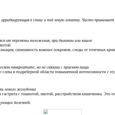
, иррадиирующая в спину и под левую лопатку. Часто принимает 
аяся от перемены положения, при дыхании или кашле
рвотой
икация, синюшность кожных покровов, следы от точечных кров
еском панкреатите, но не связана с приемом пищи
уп слева в подреберной области повышенной интенсивности с от
ь левого желудочка
 гастрита с тошнотой, икотой, расстройством кишечника. Это о
дующих болезней: