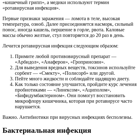
«кишечный грипп», а медики используют термин
«ротавирусная инфекция».
Первые признаки заражения — ломота в теле, высокая
температура, озноб. Далее присоединяется насморк, сильный
понос, иногда кашель, першение в горле, рвота. Каловые
массы обычно желтые, стул повторяется до 20 раз в день.
Лечится ротавирусная инфекция следующим образом:
Примите любой противовирусный препарат —
«Арбидол», «Анаферон», «Гропринозин».
Для выведения вредных веществ, токсинов используйте
сорбент — «Смекту», «Полисорб» или другой.
Пейте много жидкости и соблюдайте щадящую диету.
Как только состояние улучшится, пройдите курс лечения
пробиотиками — «Линексом», «Ациполом»,
«Бифидумбактерином». Они помогут восстановить
микрофлору кишечника, которая при ротавирусе часто
нарушается.
Важно. Антибиотики при вирусных инфекциях бесполезны.
Бактериальная инфекция