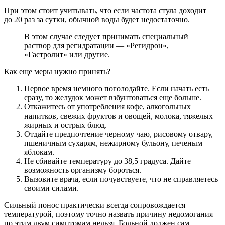
При этом стоит учитывать, что если частота стула доходит
до 20 раз за сутки, обычной воды будет недостаточно.
В этом случае следует принимать специальный
раствор для регидратации — «Регидрон»,
«Гастролит» или другие.
Как еще меры нужно принять?
Первое время немного поголодайте. Если начать есть
сразу, то желудок может взбунтоваться еще больше.
Откажитесь от употребления кофе, алкогольных
напитков, свежих фруктов и овощей, молока, тяжелых
жирных и острых блюд.
Отдайте предпочтение черному чаю, рисовому отвару,
пшеничным сухарям, нежирному бульону, печеным
яблокам.
Не сбивайте температуру до 38,5 градуса. Дайте
возможность организму бороться.
Вызовите врача, если почувствуете, что не справляетесь
своими силами.
Сильный понос практически всегда сопровождается
температурой, поэтому точно назвать причину недомогания
по этим двум симптомам нельзя. Больной должен сам