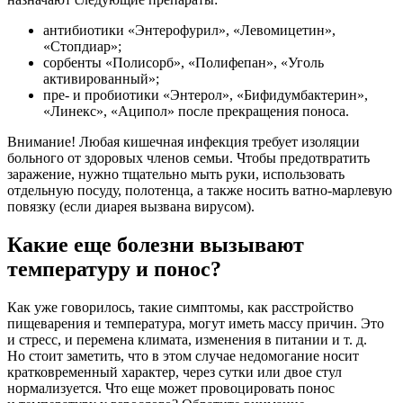
антибиотики «Энтерофурил», «Левомицетин»,
«Стопдиар»;
сорбенты «Полисорб», «Полифепан», «Уголь
активированный»;
пре- и пробиотики «Энтерол», «Бифидумбактерин»,
«Линекс», «Аципол» после прекращения поноса.
Внимание! Любая кишечная инфекция требует изоляции
больного от здоровых членов семьи. Чтобы предотвратить
заражение, нужно тщательно мыть руки, использовать
отдельную посуду, полотенца, а также носить ватно-марлевую
повязку (если диарея вызвана вирусом).
Какие еще болезни вызывают
температуру и понос?
Как уже говорилось, такие симптомы, как расстройство
пищеварения и температура, могут иметь массу причин. Это
и стресс, и перемена климата, изменения в питании и т. д.
Но стоит заметить, что в этом случае недомогание носит
кратковременный характер, через сутки или двое стул
нормализуется. Что еще может провоцировать понос