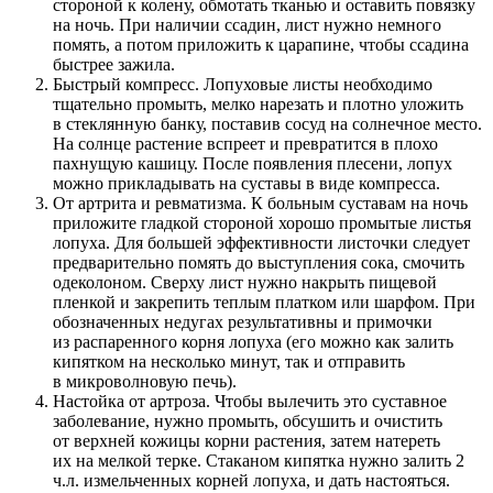
стороной к колену, обмотать тканью и оставить повязку
на ночь. При наличии ссадин, лист нужно немного
помять, а потом приложить к царапине, чтобы ссадина
быстрее зажила.
Быстрый компресс. Лопуховые листы необходимо
тщательно промыть, мелко нарезать и плотно уложить
в стеклянную банку, поставив сосуд на солнечное место.
На солнце растение вспреет и превратится в плохо
пахнущую кашицу. После появления плесени, лопух
можно прикладывать на суставы в виде компресса.
От артрита и ревматизма. К больным суставам на ночь
приложите гладкой стороной хорошо промытые листья
лопуха. Для большей эффективности листочки следует
предварительно помять до выступления сока, смочить
одеколоном. Сверху лист нужно накрыть пищевой
пленкой и закрепить теплым платком или шарфом. При
обозначенных недугах результативны и примочки
из распаренного корня лопуха (его можно как залить
кипятком на несколько минут, так и отправить
в микроволновую печь).
Настойка от артроза. Чтобы вылечить это суставное
заболевание, нужно промыть, обсушить и очистить
от верхней кожицы корни растения, затем натереть
их на мелкой терке. Стаканом кипятка нужно залить 2
ч.л. измельченных корней лопуха, и дать настояться.