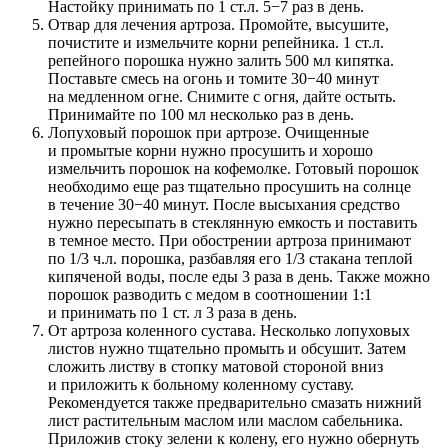
Настойку принимать по 1 ст.л. 5−7 раз в день.
Отвар для лечения артроза. Промойте, высушите,
почистите и измельчите корни репейника. 1 ст.л.
репейного порошка нужно залить 500 мл кипятка.
Поставьте смесь на огонь и томите 30−40 минут
на медленном огне. Снимите с огня, дайте остыть.
Принимайте по 100 мл несколько раз в день.
Лопуховый порошок при артрозе. Очищенные
и промытые корни нужно просушить и хорошо
измельчить порошок на кофемолке. Готовый порошок
необходимо еще раз тщательно просушить на солнце
в течение 30−40 минут. После высыхания средство
нужно пересыпать в стеклянную емкость и поставить
в темное место. При обострении артроза принимают
по 1/3 ч.л. порошка, разбавляя его 1/3 стакана теплой
кипяченой воды, после еды 3 раза в день. Также можно
порошок разводить с медом в соотношении 1:1
и принимать по 1 ст. л 3 раза в день.
От артроза коленного сустава. Несколько лопуховых
листов нужно тщательно промыть и обсушит. Затем
сложить листву в стопку матовой стороной вниз
и приложить к больному коленному суставу.
Рекомендуется также предварительно смазать нижний
лист растительным маслом или маслом сабельника.
Приложив стоку зелени к колену, его нужно обернуть