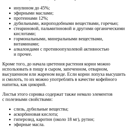
инулином до 45%;
эфирными маслами;
протеинами 12%;
дубильными, жироподобными веществами, горечью;
стеариновой, пальмитиновой и другими органическими
кислотами;
гормональными, минеральными веществами,
витаминами;
алкалоидами с противоопухолевой активностью
и прочее.
Кроме того, до начала цветения растения корни можно
использовать в пищу в сыром, запеченном, отварном,
высушенном или жареном виде. Если корни лопуха высушить
и смолоть, то их можно употреблять в качестве кофейного
напитка, как цикорий.
Листья этого сорняка содержат также немало элементов
с полезными свойствами:
слизь, дубильные вещества;
аскорбиновая кислота;
гиперозид, каротин (около 18 мг), рутин;
эфирные масла.