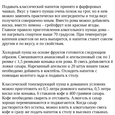
Подавать классический напиток принято в фарфоровых
чашках. Вкус у такого пунша очень похож на грог, но в нем
можно заменять практически все ингредиенты и тогда вкус
получится совершенно иным. Вместо рома можно добавлять
виски, вместо лимона – грейпфрут или красные ягоды.
Главное правило приготовления алкогольного пунша дома –
не нагревать спиртное выше 70 градусов. При температуре
кипения алкоголя он весь выпарится, и напиток станет совсем
другим и по вкусу, и по свойствам.
Холодный пунш на основе фруктов готовится следующим
образом. Смешиваются ананасовый и апельсиновый сок по 1
рюмке с 1,5 рюмками коньяка или рома. В смесь добавляется 4
ложки сахара. Нарезанный апельсин и 20 штук вишен также
необходимо добавить в коктейль. Охладить напиток с
помощью колотого льда и подавать к столу.
Классический тонизирующий пунш в домашних условиях
можно приготовить из 0,5 литра ромового напитка, 0,5 литра
виски или коньяка, 6 стаканов кофе и 400 граммов сахара.
Кофе необходимо сварить и отставить. Алкоголь и сахар
хорошо перемешиваются и поджигаются. Когда сахар
растворится без остатка, можно влить в алкогольную смесь
кофе и сразу же подать напиток к столу в высоких стаканах.