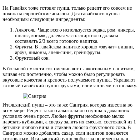
На Гавайях тоже готовят пунш, только рецепт его совсем не
похож на европейские аналоги. Для гавайского пунша
необходимы следующие ингредиенты:
Алкоголь. Чаще всего используется водка, ром, ликеры,
шнапс, коньяк, долевая часть спиртного должна
составлять 2/3 всего готового напитка.
Фрукты. В гавайском напитке хорошо «звучат» вишни,
арбуз, лимоны, апельсины, грейпфруты.
Фруктовый сок.
В большой емкости сок смешивают с алкогольным напитком,
вливая его постепенно, чтобы можно было регулировать
вкусовые качества и крепость получаемого пунша. Украшают
готовый гавайский пунш фруктами, нанизанными на шпажку.
Итальянский пунш – это та же Сангрия, которая известна во
всем мире. Рецепт такого алкогольного пунша в домашних
условиях очень прост. Любые фрукты необходимо мелко
нарезать кубиками, а сверху залить их смесью, состоящей из 1
бутылки любого вина и стакана любого фруктового сока. В
Сангрию можно добавлять сахар, если напиток покажется
кисловатым. Итальянский пунш любит эксперименты над