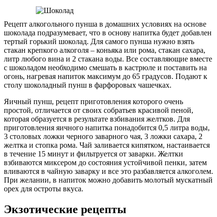
Рецепт алкогольного пунша в домашних условиях на основе
шоколада подразумевает, что в основу напитка будет добавлен
тертый горький шоколад. Для самого пунша нужно взять
стакан крепкого алкоголя – коньяка или рома, стакан сахара,
литр любого вина и 2 стакана воды. Все составляющие вместе
с шоколадом необходимо смешать в кастрюле и поставить на
огонь, нагревая напиток максимум до 65 градусов. Подают к
столу шоколадный пунш в фарфоровых чашечках.
Яичный пунш, рецепт приготовления которого очень
простой, отличается от своих собратьев красивой пеной,
которая образуется в результате взбивания желтков. Для
приготовления яичного напитка понадобится 0,5 литра воды,
3 столовых ложки черного заварного чая, 3 ложки сахара, 2
желтка и стопка рома. Чай заливается кипятком, настаивается
в течение 15 минут и фильтруется от заварки. Желтки
взбиваются миксером до состояния устойчивой пенки, затем
вливаются в чайную заварку и все это разбавляется алкоголем.
При желании, в напиток можно добавить молотый мускатный
орех для остроты вкуса.
Экзотические рецепты