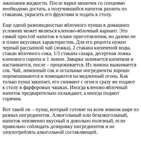
закипания жидкости. После варки мешочек со специями
необходимо достать, а получившийся напиток разлить по
стаканам, украсить его фруктами и подать к столу.
Еще одной разновидностью яблочного пунша в домашних
условиях может являться кленово-яблочный вариант. Это
самый простой напиток в плане приготовления, но далеко не
в плане вкусовых характеристик. Для его рецепта нужен
черный рассыпной чай (ложка), 2 стакана кипяченой воды,
стакан яблочного сока, 1/3 стакана сахара, десертная ложка
кленового сиропа и 1 лимон. Заварка заливается кипятком и
настаивается, после – процеживается. Из лимона выжимается
сок. Чай, лимонный сок и остальные ингредиенты хорошо
перемешиваются и помещаются на медленный огонь. Как
только пунш закипает, его снимают с огня и сразу же подают
к столу в фарфоровых чашках. Иногда кленово-яблочный
напиток предварительно охлаждают, а иногда подают
горячим.
Вот такой он – пунш, который готовят на всем земном шаре из
разных ингредиентов. Алкогольный или безалкогольный,
напиток неизменно вкусный и довольно полезный, если
правильно соблюдать дозировку ингредиентов и не
злоупотреблять алкогольной составляющей.