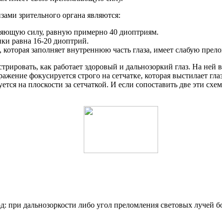
ами зрительного органа являются:
мляющую силу, равную примерно 40 диоптриям.
ики равна 16-20 диоптрий.
я, которая заполняет внутреннюю часть глаза, имеет слабую пр
рировать, как работает здоровый и дальнозоркий глаз. На ней в
ражение фокусируется строго на сетчатке, которая выстилает глаз
ется на плоскости за сетчаткой. И если сопоставить две эти схем
: при дальнозоркости либо угол преломления световых лучей бо