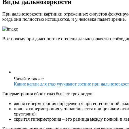
Виды дальнозоркости
При дальнозоркости картинки отраженных силуэтов фокусируют
когда они полностью истощаются, и у человека падает зрение.
Вот почему при диагностике степени дальнозоркости необходи
Читайте также:
Какие капли для глаз улучшают зрение при дальнозоркос
Гиперметропия обоих глаз бывает трех видов:
явная гиперметропия определяется при естественной акк
полная гиперметропия устанавливается при целиком от
хрусталик);
скрытая гиперметропия – это разница между полной и яв
Как правило, именно скрытая дальнозоркость помогает врачу 