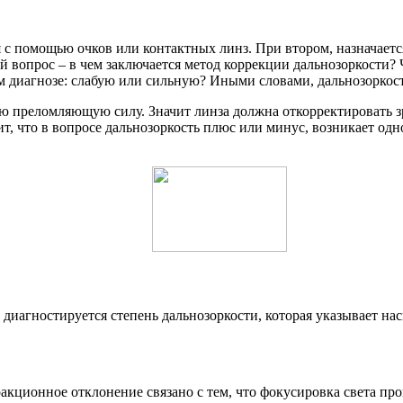
 с помощью очков или контактных линз. При втором, назначаетс
 вопрос – в чем заключается метод коррекции дальнозоркости? Чт
м диагнозе: слабую или сильную? Иными словами, дальнозоркост
бую преломляющую силу. Значит линза должна откорректировать 
ачит, что в вопросе дальнозоркость плюс или минус, возникает о
диагностируется степень дальнозоркости, которая указывает на
акционное отклонение связано с тем, что фокусировка света прои