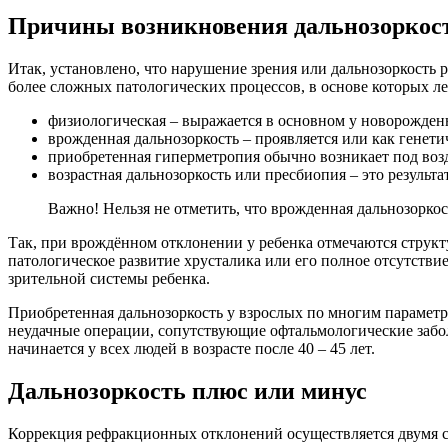
Причины возникновения дальнозоркос
Итак, установлено, что нарушение зрения или дальнозоркость 
более сложных патологических процессов, в основе которых л
физиологическая – выражается в основном у новорожден
врожденная дальнозоркость – проявляется или как генет
приобретенная гиперметропия обычно возникает под воз
возрастная дальнозоркость или пресбиопия – это результа
Важно! Нельзя не отметить, что врожденная дальнозоркос
Так, при врождённом отклонении у ребенка отмечаются структу
патологическое развитие хрусталика или его полное отсутстви
зрительной системы ребенка.
Приобретенная дальнозоркость у взрослых по многим парамет
неудачные операции, сопутствующие офтальмологические заболе
начинается у всех людей в возрасте после 40 – 45 лет.
Дальнозоркость плюс или минус
Коррекция рефракционных отклонений осуществляется двумя с