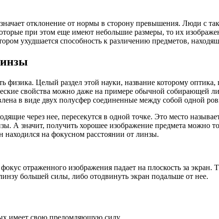
начает отклонение от нормы в сторону превышения. Люди с так
которые при этом еще имеют небольшие размеры, то их изображе
отором ухудшается способность к различению предметов, находя
линзы
сть физика. Целый раздел этой науки, название которому оптика
ческие свойства можно даже на примере обычной собирающей лин
авлена в виде двух полусфер соединенные между собой одной ров
одящие через нее, пересекутся в одной точке. Это место называе
зы. А значит, получить хорошее изображение предмета можно то
н находился на фокусном расстоянии от линзы.
, фокус отраженного изображения падает на плоскость за экран. 
линзу большей силы, либо отодвинуть экран подальше от нее.
орых имеет свою преломляющую силу.