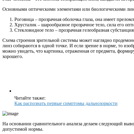
Основными оптическими элементами или биологическими линз
Роговица – прозрачная оболочка глаза, она имеет прело
Хрусталик – шарообразное прозрачное тело, сила его опт
Стекловидное тело – прозрачная гелеобразная субстанци
Схема строения зрительной системы может наглядно продемонст
линз собираются в одной точке. И если зрение в норме, то изоб
можно увидеть, что картинка, отраженная от предмета, формиру
хорошего.
Читайте также:
Как распознать первые симптомы дальнозоркости
На основании сравнительного анализа делаем следующий вывод
допустимой нормы.