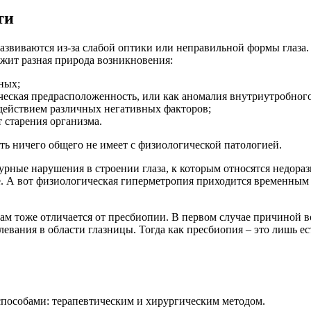
ти
развиваются из-за слабой оптики или неправильной формы глаза
ежит разная природа возникновения:
ных;
ическая предрасположенность, или как аномалия внутриутробного
действием различных негативных факторов;
т старения организма.
ть ничего общего не имеет с физиологической патологией.
рные нарушения в строении глаза, к которым относятся недоразв
е. А вот физиологическая гиперметропия приходится временным 
рам тоже отличается от пресбиопии. В первом случае причиной
вания в области глазницы. Тогда как пресбиопия – это лишь ес
пособами: терапевтическим и хирургическим методом.