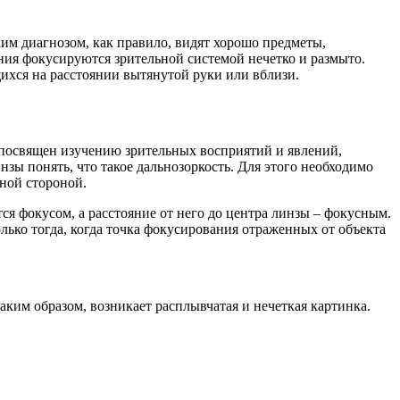
им диагнозом, как правило, видят хорошо предметы,
ния фокусируются зрительной системой нечетко и размыто.
щихся на расстоянии вытянутой руки или вблизи.
, посвящен изучению зрительных восприятий и явлений,
зы понять, что такое дальнозоркость. Для этого необходимо
ной стороной.
тся фокусом, а расстояние от него до центра линзы – фокусным.
лько тогда, когда точка фокусирования отраженных от объекта
Таким образом, возникает расплывчатая и нечеткая картинка.