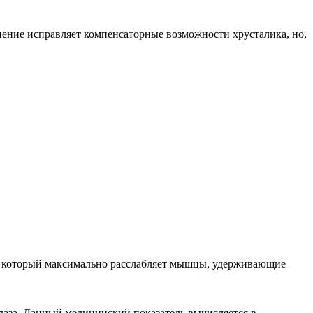
нение исправляет компенсаторные возможности хрусталика, но,
м, который максимально расслабляет мышцы, удерживающие
лаза. Данный медицинский показатель вычисляется в