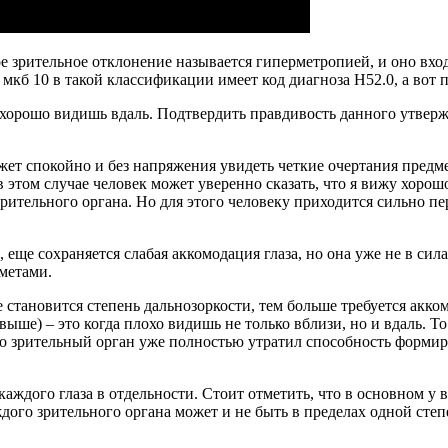
 зрительное отклонение называется гиперметропией, и оно вход
мкб 10 в такой классификации имеет код диагноза Н52.0, а вот
а хорошо видишь вдаль. Подтвердить правдивость данного утвер
жет спокойно и без напряжения увидеть четкие очертания предме
в этом случае человек может уверенно сказать, что я вижу хоро
ительного органа. Но для этого человеку приходится сильно пе
, еще сохраняется слабая аккомодация глаза, но она уже не в сил
метами.
становится степень дальнозоркости, тем больше требуется акк
ыше) – это когда плохо видишь не только вблизи, но и вдаль. То
его зрительный орган уже полностью утратил способность форми
аждого глаза в отдельности. Стоит отметить, что в основном у 
ого зрительного органа может и не быть в пределах одной степ