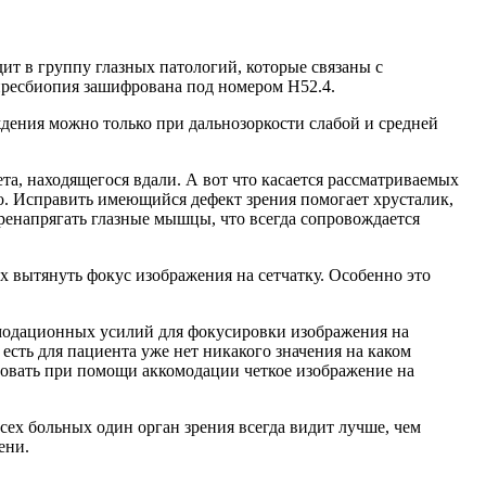
ит в группу глазных патологий, которые связаны с
 пресбиопия зашифрована под номером Н52.4.
ждения можно только при дальнозоркости слабой и средней
та, находящегося вдали. А вот что касается рассматриваемых
шо. Исправить имеющийся дефект зрения помогает хрусталик,
ренапрягать глазные мышцы, что всегда сопровождается
ах вытянуть фокус изображения на сетчатку. Особенно это
омодационных усилий для фокусировки изображения на
 есть для пациента уже нет никакого значения на каком
ровать при помощи аккомодации четкое изображение на
всех больных один орган зрения всегда видит лучше, чем
ени.