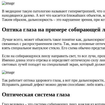
В медицине такую патологию называют гиперметропией, что оз
находящиеся далеко. А вот что касается ближайших объектов, 
Таким образом, дальнозоркость – это нарушение зрения, при к
Оптика глаза на примере собирающей 
Лучше всего, может объяснить такое понятие как, дальнозорко
связанных с распространением света. Так, зная основные опти
взять специальное выпуклое стекло. Его схема обычно предст
Если на собирающуюся линзу направить свет, то все лучи, прох
Именно длина этого отрезка и определяет оптическую силу лин
световых лучей попадет на специальный экран, который долже
Так работает оптика здорового глаза, а вот при дальнозоркости
Исправить данный дефект можно двумя способами: либо взять 
Оптическая система глаза
Глаз человека – это система собирающих линз, каждая из кот