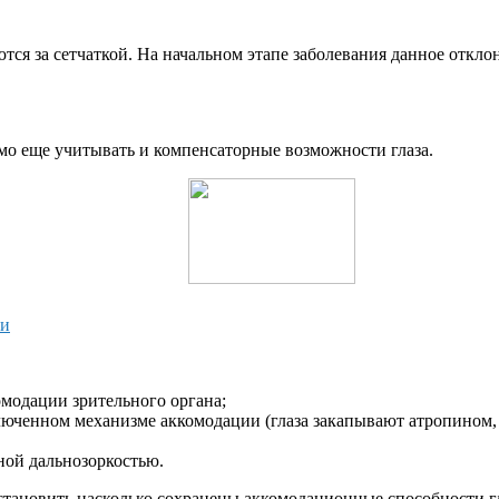
ся за сетчаткой. На начальном этапе заболевания данное откло
мо еще учитывать и компенсаторные возможности глаза.
ти
омодации зрительного органа;
ключенном механизме аккомодации (глаза закапывают атропино
ной дальнозоркостью.
установить насколько сохранены аккомодационные способности г