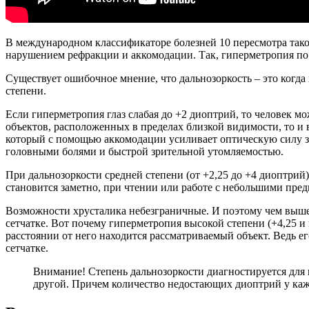
В международном классификаторе болезней 10 пересмотра такое
нарушением рефракции и аккомодации. Так, гиперметропия по 
Существует ошибочное мнение, что дальнозоркость – это когд
степени.
Если гиперметропия глаз слабая до +2 диоптрий, то человек мо
объектов, расположенных в пределах близкой видимости, то и 
который с помощью аккомодации усиливает оптическую силу зр
головными болями и быстрой зрительной утомляемостью.
При дальнозоркости средней степени (от +2,25 до +4 диоптрий)
становится заметно, при чтении или работе с небольшими пред
Возможности хрусталика небезграничные. И поэтому чем выше 
сетчатке. Вот почему гиперметропия высокой степени (+4,25 и в
расстоянии от него находится рассматриваемый объект. Ведь 
сетчатке.
Внимание! Степень дальнозоркости диагностируется для к
другой. Причем количество недостающих диоптрий у кажд