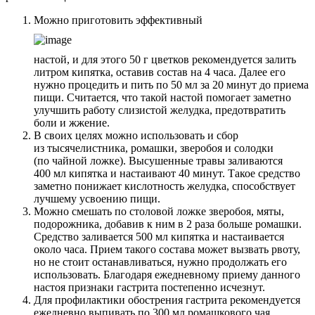
Можно приготовить эффективный
настой, и для этого 50 г цветков рекомендуется залить
литром кипятка, оставив состав на 4 часа. Далее его
нужно процедить и пить по 50 мл за 20 минут до приема
пищи. Считается, что такой настой помогает заметно
улучшить работу слизистой желудка, предотвратить
боли и жжение.
В своих целях можно использовать и сбор
из тысячелистника, ромашки, зверобоя и солодки
(по чайной ложке). Высушенные травы заливаются
400 мл кипятка и настаивают 40 минут. Такое средство
заметно понижает кислотность желудка, способствует
лучшему усвоению пищи.
Можно смешать по столовой ложке зверобоя, мяты,
подорожника, добавив к ним в 2 раза больше ромашки.
Средство заливается 500 мл кипятка и настаивается
около часа. Прием такого состава может вызвать рвоту,
но не стоит останавливаться, нужно продолжать его
использовать. Благодаря ежедневному приему данного
настоя признаки гастрита постепенно исчезнут.
Для профилактики обострения гастрита рекомендуется
ежедневно выпивать по 300 мл ромашкового чая.