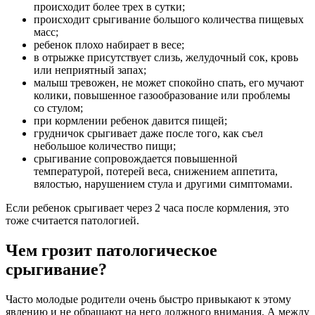
происходит более трех в сутки;
происходит срыгивание большого количества пищевых
масс;
ребенок плохо набирает в весе;
в отрыжке присутствует слизь, желудочный сок, кровь
или неприятный запах;
малыш тревожен, не может спокойно спать, его мучают
колики, повышенное газообразование или проблемы
со стулом;
при кормлении ребенок давится пищей;
грудничок срыгивает даже после того, как съел
небольшое количество пищи;
срыгивание сопровождается повышенной
температурой, потерей веса, снижением аппетита,
вялостью, нарушением стула и другими симптомами.
Если ребенок срыгивает через 2 часа после кормления, это
тоже считается патологией.
Чем грозит патологическое
срыгивание?
Часто молодые родители очень быстро привыкают к этому
явлению и не обращают на него должного внимания. А между