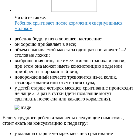
Читайте также:
Ребенок срыгивает после кормления свернувшимся
молоком
ребенок бодр, у него хорошее настроение;
он хорошо прибавляет в весе;
объем срыгиваемой массы за один раз составляет 1–2
столовые ложки;
выброшенная пища не имеет кислого запаха и слизи,
при этом она может иметь консистенцию воды или
приобрести творожистый вид;
новорожденный нечасто тревожится из-за колик,
газообразования или отсутствия стула;
у детей старше четырех месяцев срыгивание происходит
не чаще 2–3 раз в сутки (дети помладше могут
срыгивать после сна или каждого кормления).
Если у грудного ребенка замечены следующие симптомы,
стоит ехать на консультацию к педиатру:
у малыша старше четырех месяцев срыгивание