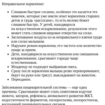
Неправильное кормление:
Слишком быстрое сосание, особенно это касается тех
мамочек, которые уже имели опыт кормления старших
деток и грудь «рассосана», то есть молоко бежит
слишком быстро. У детей, находящихся
на искусственном вскармливании, результатом этого
может стать слишком широкое отверстие на соске.
Заглатывание воздуха из-за неправильного взятия груди
или соски малышом.
Нарушен режим кормления, его частота или количество
пищи за прием.
Дети, находящиеся на искусственном или смешанном
вскармливании, срыгивают гораздо чаще
естественников.
Младенцу не подходит выбранная смесь.
Сразу после кормления малыша резко переворачивают,
берут на руки или трясут, выкладывают на животик.
Переедание.
Заболевания пищеварительной системы — еще одна
причины. Срыгивание может стать симптомом вздутия
живота, запоров, рефлюкса, аномального развития ЖКТ,
недостаточности ферментов, пилороспазма, пилоростеноза,
воспалений пищеварительных органов.