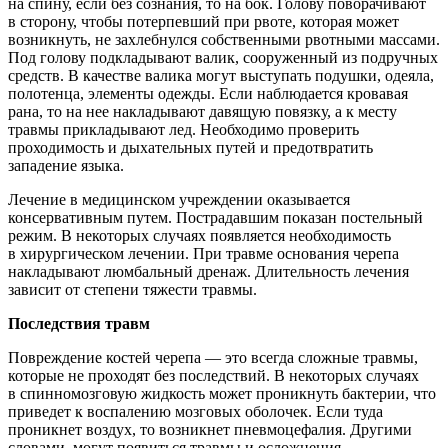
на спину, если без сознания, то на бок. Голову поворачивают
в сторону, чтобы потерпевший при рвоте, которая может
возникнуть, не захлебнулся собственными рвотными массами.
Под голову подкладывают валик, сооруженный из подручных
средств. В качестве валика могут выступать подушки, одеяла,
полотенца, элементы одежды. Если наблюдается кровавая
рана, то на нее накладывают давящую повязку, а к месту
травмы прикладывают лед. Необходимо проверить
проходимость и дыхательных путей и предотвратить
западение языка.
Лечение в медицинском учреждении оказывается
консервативным путем. Пострадавшим показан постельный
режим. В некоторых случаях появляется необходимость
в хирургическом лечении. При травме основания черепа
накладывают люмбальный дренаж. Длительность лечения
зависит от степени тяжести травмы.
Последствия травм
Повреждение костей черепа — это всегда сложные травмы,
которые не проходят без последствий. В некоторых случаях
в спинномозговую жидкость может проникнуть бактерии, что
приведет к воспалению мозговых оболочек. Если туда
проникнет воздух, то возникнет пневмоцефалия. Другими
словами, могут появиться травмы и осложнения