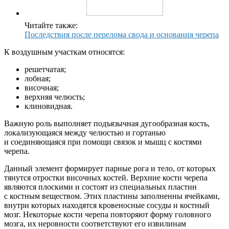
Читайте также:
Последствия после перелома свода и основания черепа
К воздушным участкам относятся:
решетчатая;
лобная;
височная;
верхняя челюсть;
клиновидная.
Важную роль выполняет подъязычная дугообразная кость,
локализующаяся между челюстью и гортанью
и соединяющаяся при помощи связок и мышц с костями
черепа.
Данный элемент формирует парные рога и тело, от которых
тянутся отростки височных костей. Верхние кости черепа
являются плоскими и состоят из специальных пластин
с костным веществом. Этих пластины заполненны ячейками,
внутри которых находятся кровеносные сосуды и костный
мозг. Некоторые кости черепа повторяют форму головного
мозга, их неровности соответствуют его извилинам