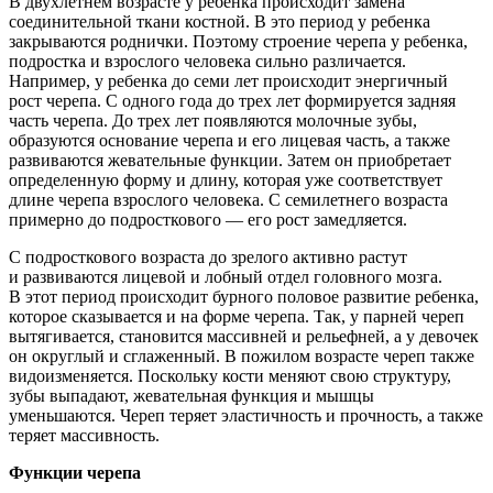
В двухлетнем возрасте у ребенка происходит замена
соединительной ткани костной. В это период у ребенка
закрываются роднички. Поэтому строение черепа у ребенка,
подростка и взрослого человека сильно различается.
Например, у ребенка до семи лет происходит энергичный
рост черепа. С одного года до трех лет формируется задняя
часть черепа. До трех лет появляются молочные зубы,
образуются основание черепа и его лицевая часть, а также
развиваются жевательные функции. Затем он приобретает
определенную форму и длину, которая уже соответствует
длине черепа взрослого человека. С семилетнего возраста
примерно до подросткового — его рост замедляется.
С подросткового возраста до зрелого активно растут
и развиваются лицевой и лобный отдел головного мозга.
В этот период происходит бурного половое развитие ребенка,
которое сказывается и на форме черепа. Так, у парней череп
вытягивается, становится массивней и рельефней, а у девочек
он округлый и сглаженный. В пожилом возрасте череп также
видоизменяется. Поскольку кости меняют свою структуру,
зубы выпадают, жевательная функция и мышцы
уменьшаются. Череп теряет эластичность и прочность, а также
теряет массивность.
Функции черепа