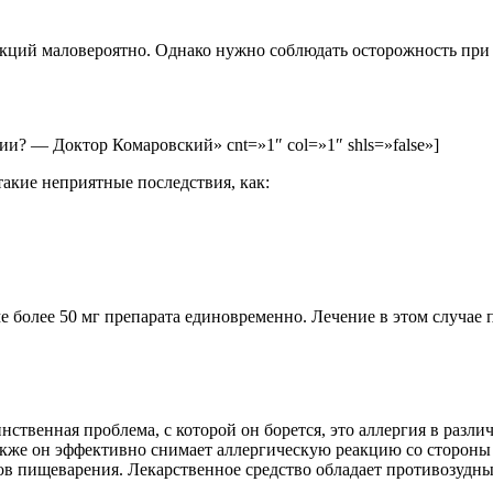
кций маловероятно. Однако нужно соблюдать осторожность при
гии? — Доктор Комаровский» cnt=»1″ col=»1″ shls=»false»]
акие неприятные последствия, как:
 более 50 мг препарата единовременно. Лечение в этом случае
ственная проблема, с которой он борется, это аллергия в разл
акже он эффективно снимает аллергическую реакцию со стороны
ов пищеварения. Лекарственное средство обладает противозудны