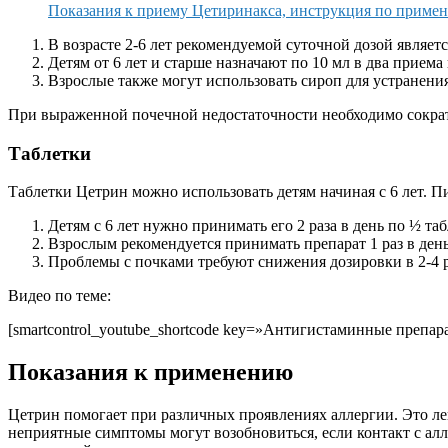
Показания к приему Цетиринакса, инструкция по примене
В возрасте 2-6 лет рекомендуемой суточной дозой являетс
Детям от 6 лет и старше назначают по 10 мл в два приема 
Взрослые также могут использовать сироп для устранения
При выраженной почечной недостаточности необходимо сократи
Таблетки
Таблетки Цетрин можно использовать детям начиная с 6 лет. 
Детям с 6 лет нужно принимать его 2 раза в день по ½ та
Взрослым рекомендуется принимать препарат 1 раз в день
Проблемы с почками требуют снижения дозировки в 2-4 ра
Видео по теме:
[smartcontrol_youtube_shortcode key=»Антигистаминные препарат
Показания к применению
Цетрин помогает при различных проявлениях аллергии. Это ле
неприятные симптомы могут возобновиться, если контакт с а