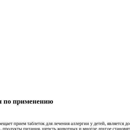
я по применению
ещает прием таблеток для лечения аллергии у детей, является
й, продукты питания, шерсть животных и многое другое становя