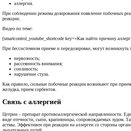
аллергия.
При соблюдении режима дозирования появление побочных реа
реакции.
Видео по теме:
[smartcontrol_youtube_shortcode key=»Как найти причину аллер
При бессистемном приеме и передозировке, могут возникнуть т
нервозность;
рассеянность внимания;
сонливость;
нарушение стула.
Как правило, сильные побочные реакции возникают при приеме
желудка, прием сорбентов.
Связь с аллергией
Цетрин – препарат противоаллергической направленности. Един
виде отечности, сыпи, крапивницы, сопровождаемых зудом. Т
астмы. Эффективен при реакции на аллерген со стороны орган
дыхательных путей.