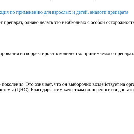
кция по применению для взрослых и детей, аналоги препарата
т препарат, однако делать это необходимо с особой осторожност
ирования и скорректировать количество принимаемого препарата
поколения. Это означает, что он выборочно воздействует на ор
истемы (ЦНС). Благодаря этим качествам он переносится достато