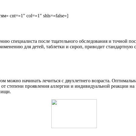
ям» cnt=»1″ col=»1″ shls=»false»]
ению специалиста после тщательного обследования и точной по
менению для детей, таблетки и сироп, приводит стандартную сх
том можно начинать лечиться с двухлетнего возраста. Оптимальн
от степени проявления аллергии и индивидуальной реакции на 
пищи.