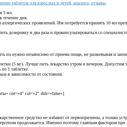
нию таблеток для взрослых и детей, аналоги, отзывы
я 5 мл.
в течение дня.
 аллергических проявлений. Им потребуется принять 10 мл препа
ть дозировку в два раза и проконсультироваться со специалист
Пить их нужно независимо от приема пищи, не разжевывая и зап
блетки (5 мг). Лучше пить лекарство утром и вечером. Допустим 
 по 1 таблетке.
за в зависимости от состояния.
ы» cnt=»4″ col=»2″ shls=»false»]
карственное средство не избавит от первопричины, а только ус
ллергеном продолжается. Именно поэтому главным фактором при