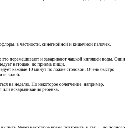
офлоры, в частности, синегнойной и кишечной палочек,
Все это перемешивают и заваривают чашкой кипящей воды. Один
ледует натощак, до приема пищи.
следует каждые 10 минут по ложке столовой. Очень быстро
ить водой.
ться на неделю. Но некоторое облегчение, например,
я или вскармливания ребенка.
выпить. Через некоторое время повторить, и так — до полного