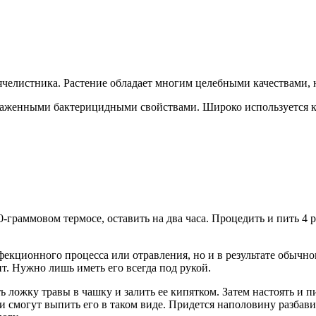
ячелистника. Растение обладает многим целебными качествами, 
выраженными бактерицидными свойствами. Широко используется 
граммовом термосе, оставить на два часа. Процедить и пить 4 ра
фекционного процесса или отравления, но и в результате обычн
т. Нужно лишь иметь его всегда под рукой.
ложку травы в чашку и залить ее кипятком. Затем настоять и пи
ли смогут выпить его в таком виде. Придется наполовину разбав