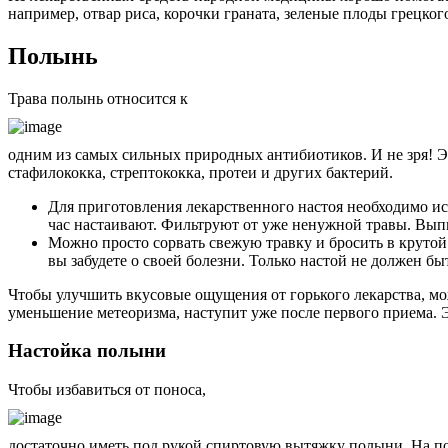
например, отвар риса, корочки граната, зеленые плоды грецкого
Полынь
Трава полынь относится к
одним из самых сильных природных антибиотиков. И не зря! Э
стафилококка, стрептококка, протеи и других бактерий.
Для приготовления лекарственного настоя необходимо ис
час настаивают. Фильтруют от уже ненужной травы. Выпи
Можно просто сорвать свежую травку и бросить в крутой 
вы забудете о своей болезни. Только настой не должен бы
Чтобы улучшить вкусовые ощущения от горького лекарства, мож
уменьшение метеоризма, наступит уже после первого приема.
Настойка полыни
Чтобы избавиться от поноса,
достаточно иметь под рукой спиртовую вытяжку полыни. На пол