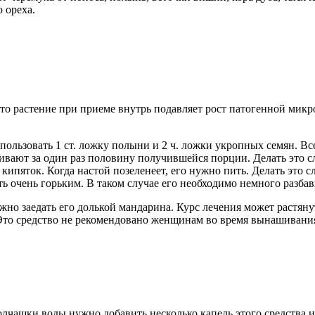
 ореха.
то растение при приеме внутрь подавляет рост патогенной микр
пользовать 1 ст. ложку полыни и 2 ч. ложки укропных семян. 
вают за один раз половину получившейся порции. Делать это с
кипяток. Когда настой позеленеет, его нужно пить. Делать это 
ть очень горьким. В таком случае его необходимо немного разбав
но заедать его долькой мандарина. Курс лечения может растяну
 Это средство не рекомендовано женщинам во время вынашивани
чашки воды нужно добавить несколько капель этого средства и 