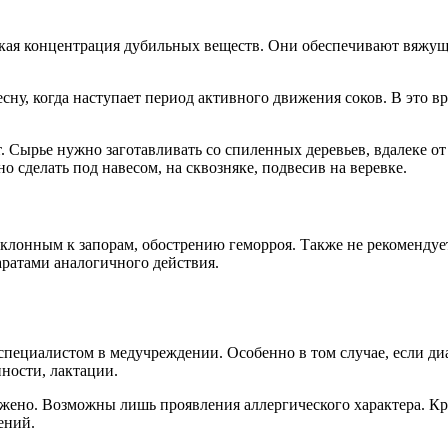
окая концентрация дубильных веществ. Они обеспечивают вяжущ
ну, когда наступает период активного движения соков. В это вр
ет. Сырье нужно заготавливать со спиленных деревьев, вдалеке 
о сделать под навесом, на сквозняке, подвесив на веревке.
склонным к запорам, обострению геморроя. Также не рекоменду
аратами аналогичного действия.
специалистом в медучреждении. Особенно в том случае, если ди
нности, лактации.
жено. Возможны лишь проявления аллергического характера. Кро
ений.