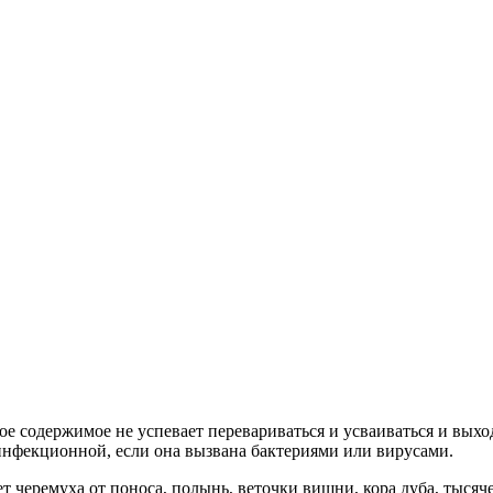
ое содержимое не успевает перевариваться и усваиваться и вых
 инфекционной, если она вызвана бактериями или вирусами.
 черемуха от поноса, полынь, веточки вишни, кора дуба, тысяч