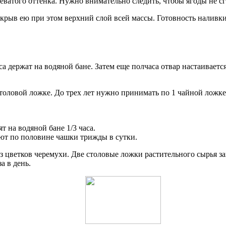
еватого оттенка. Нужно внимательно следить, чтобы ягоды не сг
окрыв ею при этом верхний слой всей массы. Готовность наливки 
са держат на водяной бане. Затем еще полчаса отвар настаивае
толовой ложке. До трех лет нужно принимать по 1 чайной ложке 
 на водяной бане 1/3 часа.
ют по половине чашки трижды в сутки.
 цветков черемухи. Две столовые ложки растительного сырья зав
а в день.