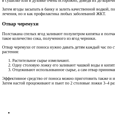
в сушилке или в духовке очень осторожно, доведя их до коричн
Затем ягоды засыпать в банку и залить качественной водкой, п
лечения, но и как профилактика любых заболеваний ЖКТ.
Отвар черемухи
Полстакана спелых ягод заливают полулитром кипятка и полча
такое количество сока, полученного из ягод черники.
Отвар черемухи от поноса нужно давать детям каждый час по с
растения:
Растительное сырье измельчают.
Одну столовую ложку его заливают чашкой воды и кипятят
Отцеживают использованное сырье, а сам отвар принима
Эффективное средство от поноса можно приготовить также и из
Затем настой процеживают и пьют по 2 столовые ложки 3–4 раз