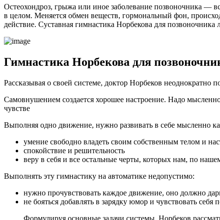
Остеохондроз, грыжа или иное заболевание позвоночника — все
в целом. Меняется обмен веществ, гормональный фон, происхо
действие. Суставная гимнастика Норбекова для позвоночника л
Гимнастика Норбекова для позвоночни
Рассказывая о своей системе, доктор Норбеков неоднократно п
Самовнушением создается хорошее настроение. Надо мысленно 
чувстве
Выполняя одно движение, нужно развивать в себе мысленно ка
умение свободно владеть своим собственным телом и на
спокойствие и решительность
веру в себя и все остальные черты, которых нам, по наш
Выполнять эту гимнастику на автоматике недопустимо:
нужно прочувствовать каждое движение, оно должно дар
не бояться добавлять в зарядку юмор и чувствовать себя 
Формулируя основные задачи системы, Норбеков рассматри