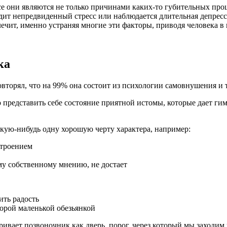
 они являются не только причинами каких-то губительных процес
дит непредвиденный стресс или наблюдается длительная депрес
ечит, именно устраняя многие эти факторы, приводя человека в
ка
овторял, что на 99% она состоит из психологии самовнушения и 
представить себе состояние приятной истомы, которые дает ги
кую-нибудь одну хорошую черту характера, например:
строением
ему собственному мнению, не достает
ить радость
порой маленькой обезьянкой
вает позвоночник как дверь, порог, через который мы заходим 