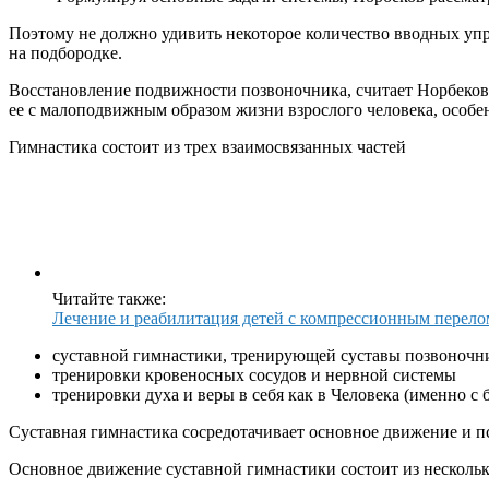
Поэтому не должно удивить некоторое количество вводных уп
на подбородке.
Восстановление подвижности позвоночника, считает Норбеков, 
ее с малоподвижным образом жизни взрослого человека, особенн
Гимнастика состоит из трех взаимосвязанных частей
Читайте также:
Лечение и реабилитация детей с компрессионным перел
суставной гимнастики, тренирующей суставы позвоночн
тренировки кровеносных сосудов и нервной системы
тренировки духа и веры в себя как в Человека (именно с
Суставная гимнастика сосредотачивает основное движение и пс
Основное движение суставной гимнастики состоит из несколь