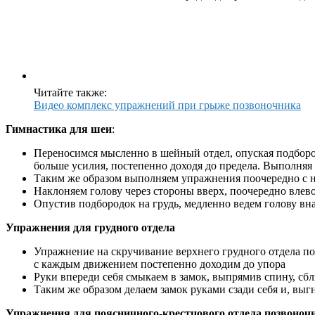
Читайте также:
Видео комплекс упражнений при грыже позвоночника
Гимнастика для шеи
:
Переносимся мысленно в шейный отдел, опуская подборо
больше усилия, постепенно доходя до предела. Выполняя
Таким же образом выполняем упражнения поочередно с н
Наклоняем голову через стороны вверх, поочередно влев
Опустив подбородок на грудь, медленно ведем голову вна
Упражнения для грудного отдела
Упражнение на скручивание верхнего грудного отдела поз
с каждым движением постепенно доходим до упора
Руки впереди себя смыкаем в замок, выпрямив спину, сб
Таким же образом делаем замок руками сзади себя и, выгн
Упражнения для поясничного-крестцового отдела позвоноч