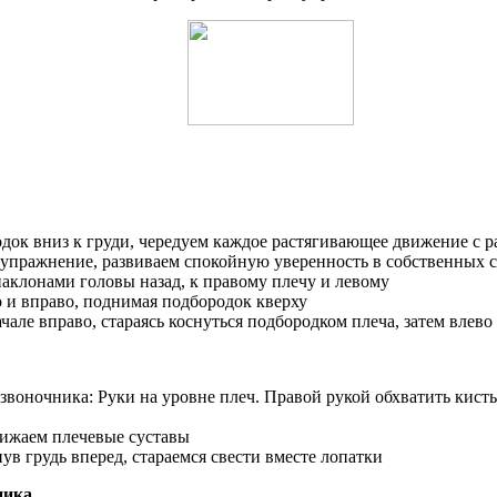
док вниз к груди, чередуем каждое растягивающее движение с 
 упражнение, развиваем спокойную уверенность в собственных 
аклонами головы назад, к правому плечу и левому
о и вправо, поднимая подбородок кверху
чале вправо, стараясь коснуться подбородком плеча, затем влево
воночника: Руки на уровне плеч. Правой рукой обхватить кисть л
лижаем плечевые суставы
ув грудь вперед, стараемся свести вместе лопатки
ника