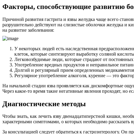
Факторы, способствующие развитию бо
Причиной развития гастрита и язвы желудка чаще всего стано
разрушительно действуют на слизистые оболочки желудка и к
на развитие заболевания:
У некоторых людей есть наследственная предрасположен
клеток, которые синтезируют выработку соляной кислот
Легковозбудимые люди, которые страдают от постоянных 
Употребление вредных продуктов и неправильное питани
Долгий и регулярный прием определенных медикаментов 
Регулярное употребление алкоголя, курение — это факт
На начальной стадии язва проявляется как дискомфортные ощу
Через какое-то время такие негативные явления проходят, но е
Диагностические методы
Чтобы знать, как лечить язву двенадцатиперстной кишки, необ
характерными симптомами, о которых необходимо рассказать в
За консультацией следует обратиться к гастроэнтерологу. Он п