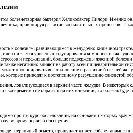
лезни
вится болезнетворная бактерия Хеликобактер Пилори. Именно о
ишечника, провоцируя развитие воспалительных процессов. Та
ность к болезням, развивающимся в желудочно-кишечном тракте.
ы, или снижается уровень продуцирования компонентов желудочн
стрессов и переживаний, больше подвержены язвенной болезни 
е также негативно влияют на работу всей пищеварительной сис
может провоцировать возникновение и развитие болезней желу
оры, которые приводят к постепенному разрушению слизистой об
щения, локализующиеся в верхней части желудка. В некоторых 
сли своевременно не обратить на них внимания, то болезнь буде
ходимо пройти курс обследований, на основании которых врач м
рачу во время первого посещения.
роведет первичный осмотр, прощупает живот, соберет анамнез и 