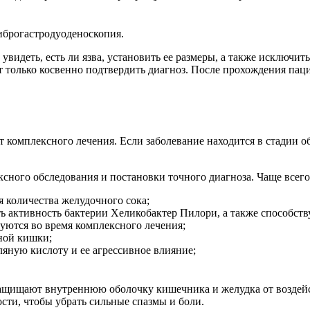
иброгастродуоденоскопия.
видеть, есть ли язва, установить ее размеры, а также исключи
ет только косвенно подтвердить диагноз. После прохождения па
 комплексного лечения. Если заболевание находится в стадии о
сного обследования и постановки точного диагноза. Чаще всего
 количества желудочного сока;
 активность бактерии Хеликобактер Пилори, а также способствую
уются во время комплексного лечения;
ной кишки;
ляную кислоту и ее агрессивное влияние;
 защищают внутреннюю оболочку кишечника и желудка от воздей
сти, чтобы убрать сильные спазмы и боли.