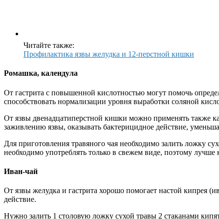
Читайте также:
Профилактика язвы желудка и 12-перстной кишки
Ромашка, календула
От гастрита с повышенной кислотностью могут помочь определ
способствовать нормализации уровня выработки соляной кисл
От язвы двенадцатиперстной кишки можно применять также кал
заживлению язвы, оказывать бактерицидное действие, уменьш
Для приготовления травяного чая необходимо залить ложку сухо
необходимо употреблять только в свежем виде, поэтому лучше
Иван-чай
От язвы желудка и гастрита хорошо помогает настой кипрея (и
действие.
Нужно залить 1 столовую ложку сухой травы 2 стаканами кипятк