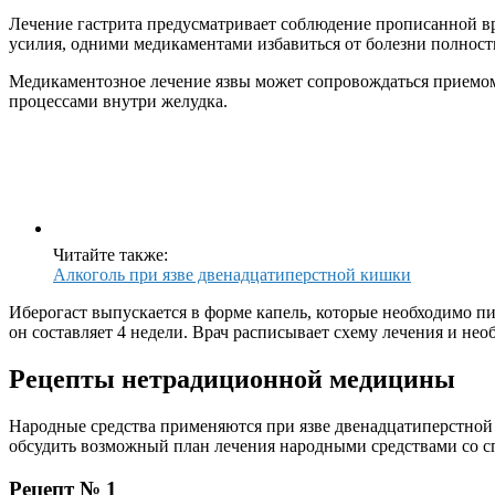
Лечение гастрита предусматривает соблюдение прописанной вр
усилия, одними медикаментами избавиться от болезни полност
Медикаментозное лечение язвы может сопровождаться приемом 
процессами внутри желудка.
Читайте также:
Алкоголь при язве двенадцатиперстной кишки
Иберогаст выпускается в форме капель, которые необходимо п
он составляет 4 недели. Врач расписывает схему лечения и не
Рецепты нетрадиционной медицины
Народные средства применяются при язве двенадцатиперстной 
обсудить возможный план лечения народными средствами со с
Рецепт № 1