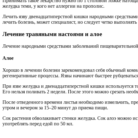
Принимать такое лекарство нужно по 1 столовой ложке натощак
желудка теми, у кого нет аллергии на прополис.
Лечить язву двенадцатиперстной кишки народными средствами 
лечить болезнь, может специалист, но следует четко выполнят
Лечение травяными настоями и алое
Лечение народными средствами заболеваний пищеварительной 
Алое
Хорошо в лечении болезни зарекомендовал себя обычный комн
регенеративные процессы. Язвы начинают быстрее рубцеваться 
При язве желудка и двенадцатиперстной кишки используется тол
Его нельзя поливать 2 недели. После этого можно срезать необ
После отведенного времени листья необходимо измельчить, пре
утром и вечером за 15–20 минут до приема пищи.
Сок растения обволакивает стенки желудка. Сок алоэ можно исп
употреблять перед едой по 50 мл.