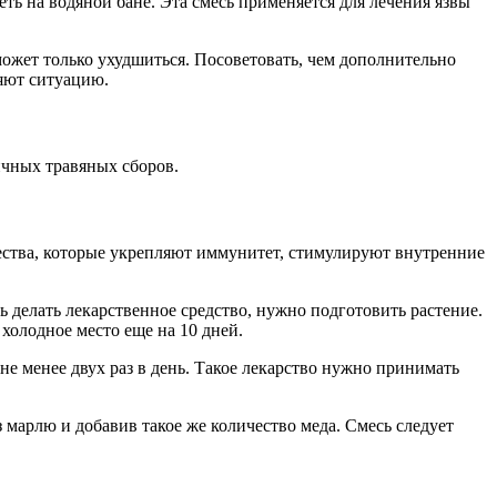
ь на водяной бане. Эта смесь применяется для лечения язвы
ожет только ухудшиться. Посоветовать, чем дополнительно
ляют ситуацию.
ичных травяных сборов.
ества, которые укрепляют иммунитет, стимулируют внутренние
ь делать лекарственное средство, нужно подготовить растение.
холодное место еще на 10 дней.
е менее двух раз в день. Такое лекарство нужно принимать
з марлю и добавив такое же количество меда. Смесь следует