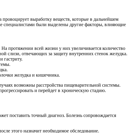
на провоцирует выработку веществ, которые в дальнейшем
кже специалистами были выделены другие факторы, влияющие
 На протяжении всей жизни у них увеличивается количество
ой слизи, отвечающих за защиту внутренних стенок желудка.
и гастриту.
темы.
дка.
олочки желудка и кишечника.
случаях возможны расстройства пищеварительной системы.
т прогрессировать и перейдет в хроническую стадию.
ожет поставить точный диагноз. Болезнь сопровождается
после этого назначит необходимое обследование.