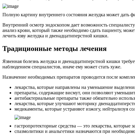
Полную картину внутреннего состояния желудка может дать ф
Внутренний осмотр эндоскопом дает возможность специалисту у
анализ крови, который также необходимо сдать пациенту, мож
лечить язву желудка и двенадцатиперстной кишки.
Традиционные методы лечения
Язвенная болезнь желудка и двенадцатиперстной кишки требует
наблюдением специалистов, иначе ему может стать хуже.
Назначение необходимых препаратов проводится после комплек
лекарства, которые направлены на уменьшение выделения
препараты, содержащие висмут, они позволяют уменьшить
антибактериальные препараты также обязательно использ
лекарства, которые улучшают моторику двенадцатиперст
медикаменты, которые устраняют изжогу, нейтрализуя со
гастропротекторные средства — это лекарства, которые
спазмолитики и анальгетики назначаются при необходимо