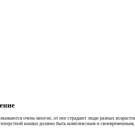
чение
талкиваются очень многие, от нее страдают люди разных возраст
типерстной кишки должно быть комплексным и своевременным, 