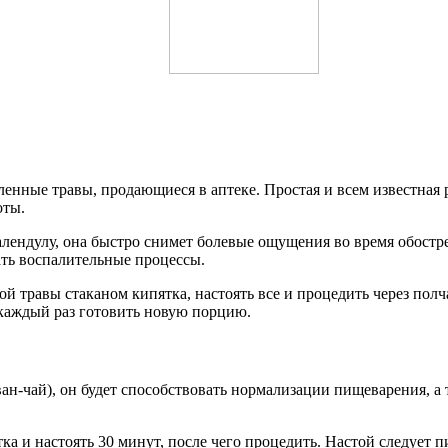
енные травы, продающиеся в аптеке. Простая и всем известная
оты.
ендулу, она быстро снимет болевые ощущения во время обострен
ать воспалительные процессы.
й травы стаканом кипятка, настоять все и процедить через полча
 каждый раз готовить новую порцию.
ван-чай), он будет способствовать нормализации пищеварения, 
а и настоять 30 минут, после чего процедить. Настой следует пи