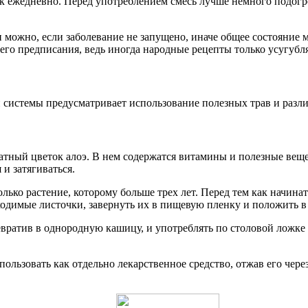
 ежедневно. Перед употреблением смесь лучше немного подогрет
можно, если заболевание не запущено, иначе общее состояние м
ь его предписания, ведь иногда народные рецепты только усугуб
системы предусматривает использование полезных трав и разл
атный цветок алоэ. В нем содержатся витамины и полезные вещ
и затягиваться.
ько растение, которому больше трех лет. Перед тем как начинат
ходимые листочки, завернуть их в пищевую пленку и положить в 
вратив в однородную кашицу, и употреблять по столовой ложке н
ользовать как отдельно лекарственное средство, отжав его чере