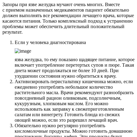
Запоры при язве желудка мучают очень многих. Вместе
с приемом назначенных медикаментов пациент обязательно
должен выполнять все рекомендации лечащего врача, которые
касаются питания. Только комплексный подход к устранению
проблемы может обеспечить длительный положительный
результат.
Если у человека диагностирована
язва желудка, то ему показано щадящее питание, которое
включает употребление перетертых супов и пюре. Такая
диета может продолжаться не более 10 дней. При
ухудшении состояния нужно обратиться к врачу.
Активизировать перистальтику кишечника можно, если
ежедневно употреблять небольшое количество
растительного масла. Врачи рекомендуют разнообразить
повседневный рацион оливковым, подсолнечным,
кукурузным, хлопковым маслом. Его можно
использовать как заправку к свежеприготовленным
салатам или винегрету. Готовить блюда из свежих
овощей можно, если это разрешил лечащий врач.
Обязательно нужно регулярно употреблять
кисломолочные продукты. Можно готовить домашнюю
простоквашу, йогурты, кефир. Эти продукты будут