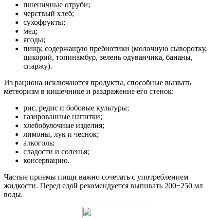
пшеничные отруби;
черствый хлеб;
сухофрукты;
мед;
ягоды;
пищу, содержащую пребиотики (молочную сыворотку,
цикорий, топинамбур, зелень одуванчика, бананы,
спаржу).
Из рациона исключаются продукты, способные вызвать
метеоризм в кишечнике и раздражение его стенок:
рис, редис и бобовые культуры;
газированные напитки;
хлебобулочные изделия;
лимоны, лук и чеснок;
алкоголь;
сладости и соленья;
консервацию.
Частые приемы пищи важно сочетать с употреблением
жидкости. Перед едой рекомендуется выпивать 200−250 мл
воды.