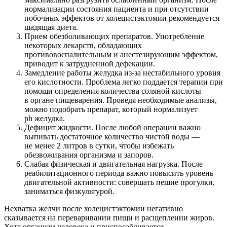
нормализации состояния пациента и при отсутствии
побочных эффектов от холецистэктомии рекомендуется
щадящая диета.
Прием обезболивающих препаратов. Употребление
некоторых лекарств, обладающих
противовоспалительным и анестезирующим эффектом,
приводит к затрудненной дефекации.
Замедление работы желудка из-за нестабильного уровня
его кислотности. Проблема легко поддается терапии при
помощи определения количества соляной кислоты
в органе пищеварения. Проведя необходимые анализы,
можно подобрать препарат, который нормализует
ph желудка.
Дефицит жидкости. После любой операции важно
выпивать достаточное количество чистой воды —
не менее 2 литров в сутки, чтобы избежать
обезвоживания организма и запоров.
Слабая физическая и двигательная нагрузка. После
реабилитационного периода важно повысить уровень
двигательной активности: совершать пешие прогулки,
заниматься физкультурой.
Нехватка желчи после холецистэктомии негативно
сказывается на переваривании пищи и расщеплении жиров.
Хотя организм человека и приспосабливается