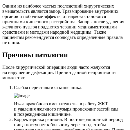
Одним из наиболее частых последствий хирургических
вмешательств является запор. Травмирование внутренних
органов и побочные эффекты от наркоза становятся
причинами кишечного расстройства. Запоры после удаления
желчного пузыря поддаются терапии медикаментозными
средствами и методами народной медицины. Также
пациентам рекомендуется соблюдать определенные правила
питания.
Причины патологии
После хирургической операции люди часто жалуются
на нарушение дефекации. Причин данной неприятности
множество:
Слабая перистальтика кишечника.
Из-за врачебного вмешательства в работу ЖКТ
и удаления желчного пузыря происходит застой еды
в поврежденном кишечнике.
Корректировка рациона. В постоперационный период
пища поступает к больному через зонд, чтобы
максимально разгрузить ослабленный организм. После