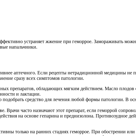
ффективно устраняет жжение при геморрое. Замораживать можно н
овые напальчники.
тивнее аптечного. Если рецепты нетрадиционной медицины не 
анение сразу всех симптомов патологии.
ных препаратов, обладающих мягким действием. Масло плодов о
нности и лактации.
о подобрать средство для лечения любой формы патологии. В ос
е. Врачи часто назначают этот препарат, если геморрой сопрово
ействия на основе гепарина и преднизолона. Противозудное дей
ктивны только на ранних стадиях геморрое. При обострении или