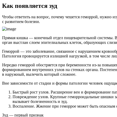
Как появляется зуд
Чтобы ответить на вопрос, почему чешется геморрой, нужно из
с развитием болезни.
Прямая кишка — конечный отдел пищеварительной системы. В 
орган выстлан слоем эпителиальных клеток, образующих слиз
Геморрой — это заболевание, связанное с нарушением кровоо
Патология провоцируется излишней нагрузкой, в том числе ли
Нередко геморрой обостряется при беременности из-за повышен
формированием внутренних узлов на стенках органа. Постепен
в наружный, вылечить который сложнее.
Вне зависимости от стадии и формы патологии человек ощущае
Быстрый рост узлов. Расширение вен и формирование па
Повреждение узлов. Крупные геморроидальные шишки за
вызывает болезненность и зуд.
Воспаление. Жжение при геморрое может быть опасным
Зуд — первый признак