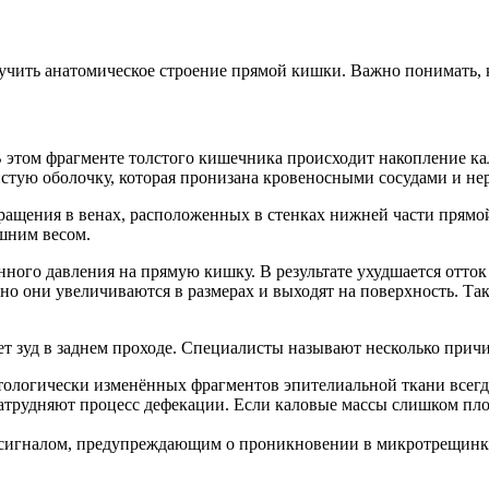
учить анатомическое строение прямой кишки. Важно понимать, к
этом фрагменте толстого кишечника происходит накопление ка
истую оболочку, которая пронизана кровеносными сосудами и н
бращения в венах, расположенных в стенках нижней части прям
шним весом.
ного давления на прямую кишку. В результате ухудшается отток
но они увеличиваются в размерах и выходят на поверхность. Т
т зуд в заднем проходе. Специалисты называют несколько причи
тологически изменённых фрагментов эпителиальной ткани всегд
трудняют процесс дефекации. Если каловые массы слишком пло
 сигналом, предупреждающим о проникновении в микротрещинк