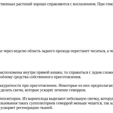
твенных растений хорошо справляются с воспалением. При гемо
через неделю область заднего прохода перестанет чесаться, а че
расположены внутри прямой кишки, то справиться с зудом слож
роблему средства собственного приготовления.
куратности при приготовлении. Некоторые из них предполагают
елать свечи, которые ускорят лечение геморроя.
позитории. Из корнеплода вырезают небольшую свечку, которую
зования таких суппозиториев геморрой меньше чешется, так ка
 ускоряет регенерацию тканей.